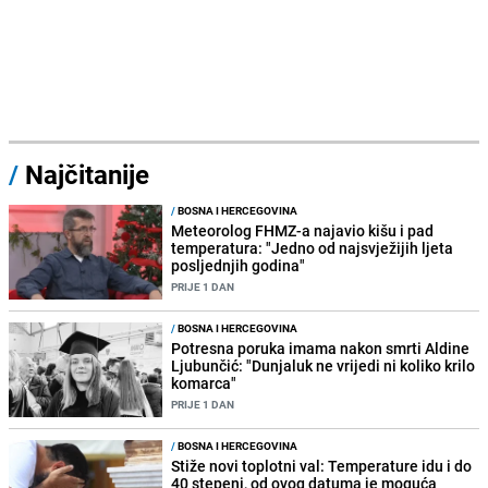
/
Najčitanije
/
BOSNA I HERCEGOVINA
Meteorolog FHMZ-a najavio kišu i pad
temperatura: "Jedno od najsvježijih ljeta
posljednjih godina"
PRIJE 1 DAN
/
BOSNA I HERCEGOVINA
Potresna poruka imama nakon smrti Aldine
Ljubunčić: "Dunjaluk ne vrijedi ni koliko krilo
komarca"
PRIJE 1 DAN
/
BOSNA I HERCEGOVINA
Stiže novi toplotni val: Temperature idu i do
40 stepeni, od ovog datuma je moguća