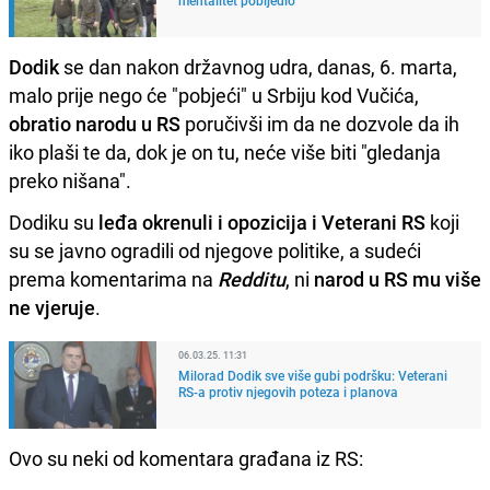
Dodik
se dan nakon državnog udra, danas, 6. marta,
malo prije nego će "pobjeći" u Srbiju kod Vučića,
obratio narodu u RS
poručivši im da ne dozvole da ih
iko plaši te da, dok je on tu, neće više biti "gledanja
preko nišana".
Dodiku su
leđa okrenuli i opozicija i Veterani RS
koji
su se javno ogradili od njegove politike, a sudeći
prema komentarima na
Redditu
, ni
narod u RS mu više
ne vjeruje
.
06.03.25. 11:31
Milorad Dodik sve više gubi podršku: Veterani
RS-a protiv njegovih poteza i planova
Ovo su neki od komentara građana iz RS: