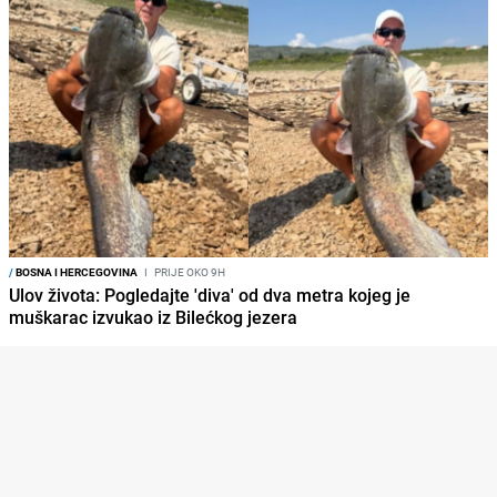
/
BOSNA I HERCEGOVINA
I
PRIJE OKO 9H
Ulov života: Pogledajte 'diva' od dva metra kojeg je
muškarac izvukao iz Bilećkog jezera