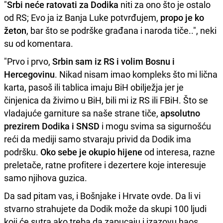
"
Srbi neće ratovati za Dodika
niti za ono što je ostalo
od RS; Evo ja iz Banja Luke potvrđujem,
propo je ko
žeton
, bar što se podrške građana i naroda tiče..", neki
su od komentara.
"Prvo i prvo,
Srbin sam iz RS i volim Bosnu i
Hercegovinu
. Nikad nisam imao kompleks što mi lična
karta, pasoš ili tablica imaju BiH obilježja jer je
činjenica da živimo u BiH, bili mi iz RS ili FBiH. Što se
vladajuće garniture sa naše strane tiče,
apsolutno
prezirem Dodika i SNSD
i mogu svima sa sigurnošću
reći da mediji samo stvaraju privid da Dodik ima
podršku.
Oko sebe je okupio hijene
od interesa, razne
preletače, ratne profitere i dezertere koje interesuje
samo njihova guzica.
Da sad pitam vas, i Bošnjake i Hrvate ovde. Da li vi
stvarno strahujete da Dodik može da skupi 100 ljudi
koji će sutra ako treba da zapucaju i izazovu haos