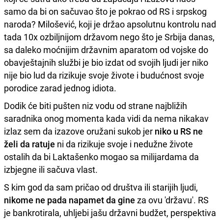
samo da bi on sačuvao što je pokrao od RS i srpskog
naroda? Milošević, koji je držao apsolutnu kontrolu nad
tada 10x ozbiljnijom državom nego što je Srbija danas,
sa daleko moćnijim državnim aparatom od vojske do
obavještajnih službi je bio izdat od svojih ljudi jer niko
nije bio lud da rizikuje svoje živote i budućnost svoje
porodice zarad jednog idiota.
Dodik će biti pušten niz vodu od strane najbližih
saradnika onog momenta kada vidi da nema nikakav
izlaz sem da izazove oružani sukob jer
niko u RS ne
želi da ratuje
ni da rizikuje svoje i nedužne živote
ostalih da bi Laktašenko mogao sa milijardama da
izbjegne ili sačuva vlast.
S kim god da sam pričao od društva ili starijih ljudi,
nikome ne pada napamet da gine
za ovu 'državu'. RS
je bankrotirala, uhljebi jašu državni budžet, perspektiva