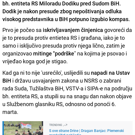
bh. entiteta RS Miloradu Dodiku pred Sudom BiH.
Dodik je nakon presude zbog nepoštivanja odluka
visokog predstavnika u BiH potpuno izgubio kompas.
Prvo je počeo sa
iskrivljavanjem činjenica
govoreći da
je to presuda protiv entietea RS i građana, iako je to
samo i isključivo presuda protiv njega lično, zatim je
organizovao
mitinge "podrške
" na kojima je psovao i
vrijeđao koga god je stigao.
Kad ga ni to nije 'usrećilo', uslijedili su
napadi na Ustav
BiH
i državu usvajanjem zakona u NSRS o zabrani
rada Suda, Tužilaštva BiH, VSTV-a i SIPA-e na području
bh. entiteta RS, a stupili su na snagu dan nakon objave
u Službenom glasniku RS, odnosno od ponoći 6.
marta.
TRENDING
S ove strane Drine | Dragan Banjac: Plemenski
mentalitet pobijedio