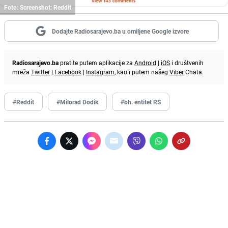
Foto: Screenshot: Reddit
Dodajte Radiosarajevo.ba u omiljene Google izvore
Radiosarajevo.ba
pratite putem aplikacije za
Android
|
iOS
i društvenih
mreža
Twitter
|
Facebook
|
Instagram
, kao i putem našeg
Viber
Chata.
#Reddit
#Milorad Dodik
#bh. entitet RS