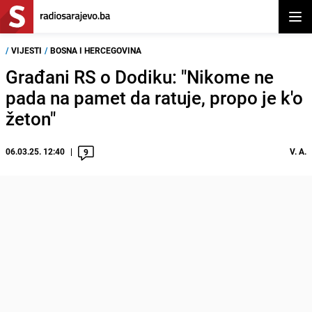
Otvor
/
VIJESTI
/
BOSNA I HERCEGOVINA
Građani RS o Dodiku: "Nikome ne
pada na pamet da ratuje, propo je k'o
žeton"
06.03.25. 12:40
V. A.
9