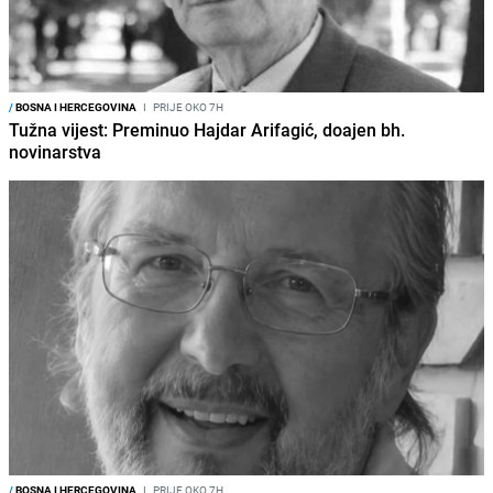
/
BOSNA I HERCEGOVINA
I
PRIJE OKO 7H
Tužna vijest: Preminuo Hajdar Arifagić, doajen bh.
novinarstva
/
BOSNA I HERCEGOVINA
I
PRIJE OKO 7H