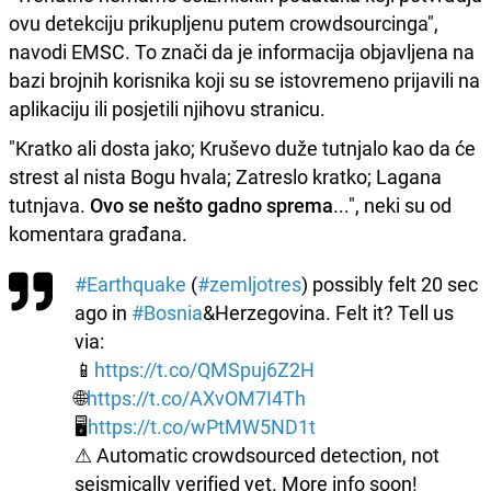
ovu detekciju prikupljenu putem crowdsourcinga",
navodi EMSC. To znači da je informacija objavljena na
bazi brojnih korisnika koji su se istovremeno prijavili na
aplikaciju ili posjetili njihovu stranicu.
"Kratko ali dosta jako; Kruševo duže tutnjalo kao da će
strest al nista Bogu hvala; Zatreslo kratko; Lagana
tutnjava.
Ovo se nešto gadno sprema
...", neki su od
komentara građana.
#Earthquake
(
#zemljotres
) possibly felt 20 sec
ago in
#Bosnia
&Herzegovina. Felt it? Tell us
via:
📱
https://t.co/QMSpuj6Z2H
🌐
https://t.co/AXvOM7I4Th
🖥
https://t.co/wPtMW5ND1t
⚠ Automatic crowdsourced detection, not
seismically verified yet. More info soon!