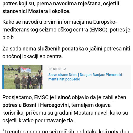
potres koji su, prema navodima mještana, osjetili
stanovnici Mostara i okolice.
Kako se navodi u prvim informacijama Europsko-
mediteranskog seizmološkog centra (
EMSC
), potres je
bio b
Za sada
nema službenih podataka o jačini
potresa niti
o točnoj lokaciji epicentra.
TRENDING
S ove strane Drine | Dragan Banjac: Plemenski
mentalitet pobijedio
Podsjećamo, EMSC je
i sinoć
objavio da je zabilježen
potres u Bosni i Hercegovini,
temeljem dojava
korisnika, pri čemu su građani Mostara naveli kako su
osjetili kratko podrhtavanje tla.
"Trenutno nemamo seizmičkih podataka koji potvrđuju