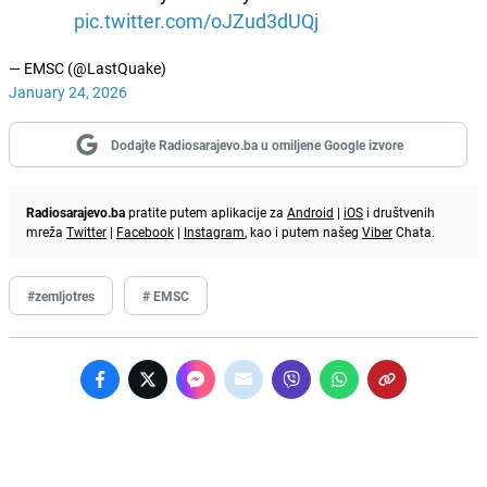
pic.twitter.com/oJZud3dUQj
— EMSC (@LastQuake)
January 24, 2026
Dodajte Radiosarajevo.ba u omiljene Google izvore
Radiosarajevo.ba
pratite putem aplikacije za
Android
|
iOS
i društvenih
mreža
Twitter
|
Facebook
|
Instagram
, kao i putem našeg
Viber
Chata.
#zemljotres
# EMSC