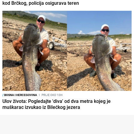
kod Brčkog, policija osigurava teren
/
BOSNA I HERCEGOVINA
I
PRIJE OKO 10H
Ulov života: Pogledajte 'diva' od dva metra kojeg je
muškarac izvukao iz Bilećkog jezera