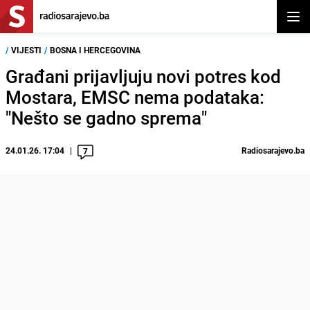
Otvor
/
VIJESTI
/
BOSNA I HERCEGOVINA
Građani prijavljuju novi potres kod
Mostara, EMSC nema podataka:
"Nešto se gadno sprema"
24.01.26. 17:04
Radiosarajevo.ba
7