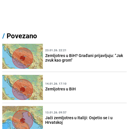
/
Povezano
23.01.26. 22:21
Zemljotres u BiH? Građani prijavljuju: "Jak
zvuk kao grom"
14.01.26. 17:10
Zemljotres u BiH
13.01.26. 09:57
Jači zemljotres u Italiji: Osjetio se i u
Hrvatskoj