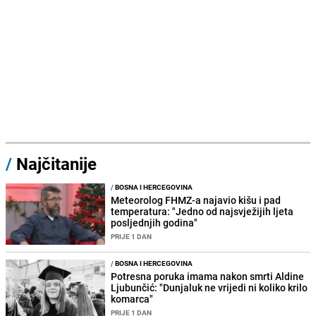
/
Najčitanije
/
BOSNA I HERCEGOVINA
Meteorolog FHMZ-a najavio kišu i pad
temperatura: "Jedno od najsvježijih ljeta
posljednjih godina"
PRIJE 1 DAN
/
BOSNA I HERCEGOVINA
Potresna poruka imama nakon smrti Aldine
Ljubunčić: "Dunjaluk ne vrijedi ni koliko krilo
komarca"
PRIJE 1 DAN