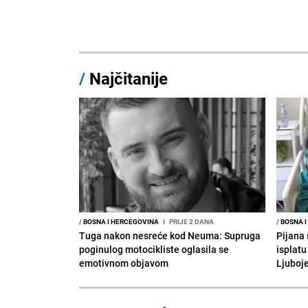
/
Najčitanije
/
BOSNA I HERCEGOVINA
I
PRIJE 2 DANA
/
BOSNA I
Tuga nakon nesreće kod Neuma: Supruga
Pijana 
poginulog motocikliste oglasila se
isplatu
emotivnom objavom
Ljuboj