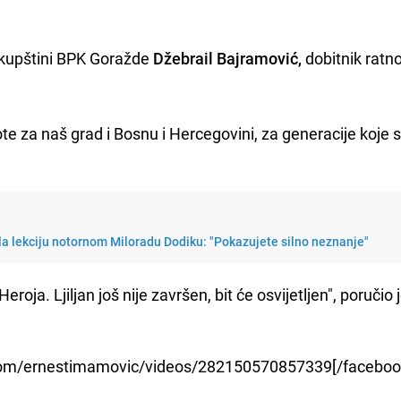
u Skupštini BPK Goražde
Džebrail Bajramović,
dobitnik ratn
ote za naš grad i Bosnu i Hercegovini, za generacije koje 
a lekciju notornom Miloradu Dodiku: "Pokazujete silno neznanje"
ja. Ljiljan još nije završen, bit će osvijetljen", poručio 
com/ernestimamovic/videos/282150570857339[/faceboo