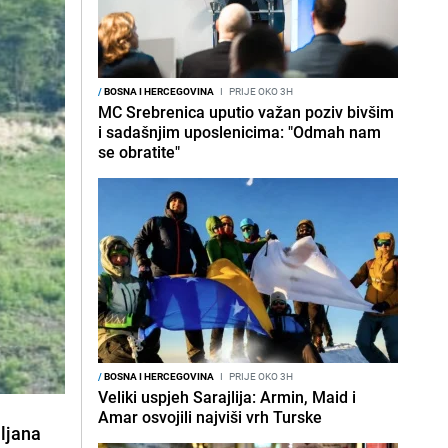
/
BOSNA I HERCEGOVINA
I
PRIJE OKO 3H
MC Srebrenica uputio važan poziv bivšim
i sadašnjim uposlenicima: "Odmah nam
se obratite"
/
BOSNA I HERCEGOVINA
I
PRIJE OKO 3H
Veliki uspjeh Sarajlija: Armin, Maid i
Amar osvojili najviši vrh Turske
iljana