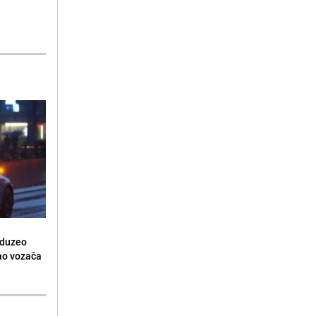
oduzeo
sao vozača