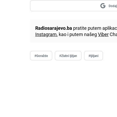
Dodaj
Radiosarajevo.ba
pratite putem aplikac
Instagram
, kao i putem našeg
Viber
Cha
#Goražde
#Zlatni ljiljan
#ljiljani