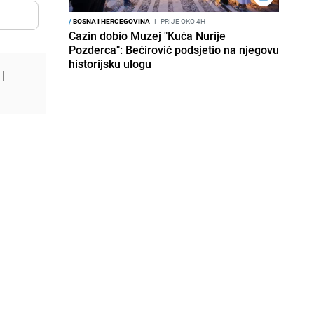
/
BOSNA I HERCEGOVINA
I
PRIJE OKO 4H
Cazin dobio Muzej "Kuća Nurije
Pozderca": Bećirović podsjetio na njegovu
historijsku ulogu
|