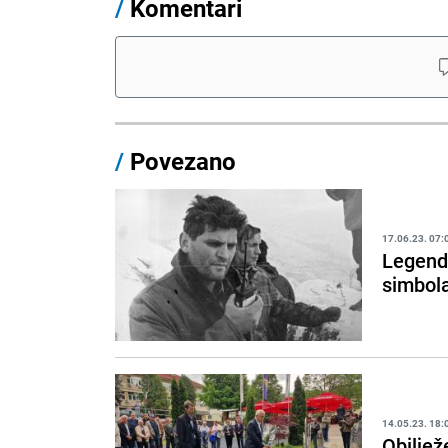
/
Komentari
/
Povezano
17.06.23. 07:
Legenda
simbol
14.05.23. 18:
Obiljež