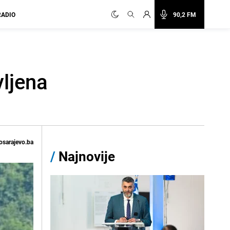
RADIO
90,2 FM
vljena
osarajevo.ba
/
Najnovije