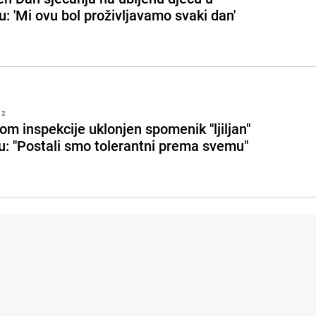
: 'Mi ovu bol proživljavamo svaki dan'
12
m inspekcije uklonjen spomenik "ljiljan"
u: "Postali smo tolerantni prema svemu"