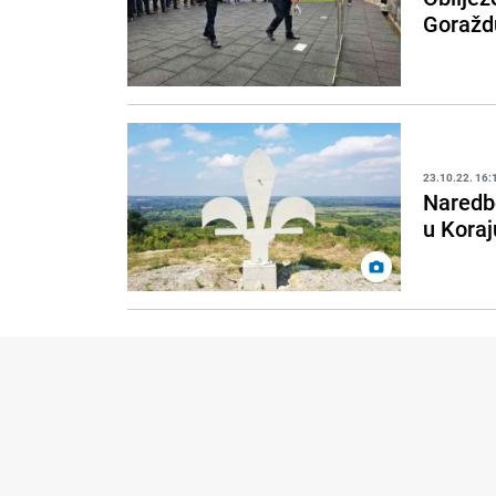
Goraždu
23.10.22. 16:
Naredbo
u Koraj