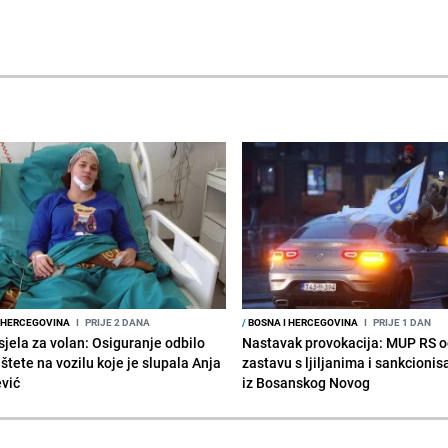
 HERCEGOVINA
I
PRIJE 2 DANA
/
BOSNA I HERCEGOVINA
I
PRIJE 1 DAN
sjela za volan: Osiguranje odbilo
Nastavak provokacija: MUP RS 
 štete na vozilu koje je slupala Anja
zastavu s ljiljanima i sankcioni
ević
iz Bosanskog Novog