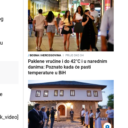
og
su
/
BOSNA I HERCEGOVINA
I
PRIJE OKO 3H
Paklene vrućine i do 42°C i u narednim
danima: Poznato kada će pasti
temperature u BiH
je
k_video]