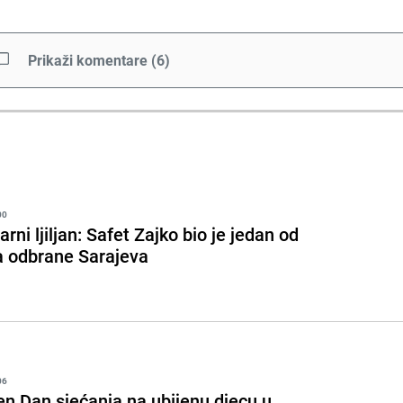
Prikaži komentare
(
6
)
00
rni ljiljan: Safet Zajko bio je jedan od
a odbrane Sarajeva
06
en Dan sjećanja na ubijenu djecu u