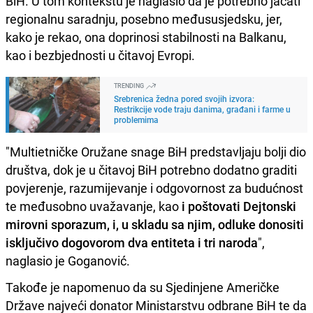
BiH. U tom kontekstu je naglasio da je potrebno jačati
regionalnu saradnju, posebno međususjedsku, jer,
kako je rekao, ona doprinosi stabilnosti na Balkanu,
kao i bezbjednosti u čitavoj Evropi.
TRENDING
Srebrenica žedna pored svojih izvora:
Restrikcije vode traju danima, građani i farme u
problemima
"Multietničke Oružane snage BiH predstavljaju bolji dio
društva, dok je u čitavoj BiH potrebno dodatno graditi
povjerenje, razumijevanje i odgovornost za budućnost
te međusobno uvažavanje, kao
i poštovati Dejtonski
mirovni sporazum, i, u skladu sa njim, odluke donositi
isključivo dogovorom dva entiteta i tri naroda
",
naglasio je Goganović.
Takođe je napomenuo da su Sjedinjene Američke
Države najveći donator Ministarstvu odbrane BiH te da