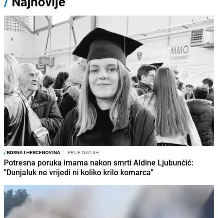
/
Najnovije
/
BOSNA I HERCEGOVINA
I
PRIJE OKO 8H
Potresna poruka imama nakon smrti Aldine Ljubunčić:
"Dunjaluk ne vrijedi ni koliko krilo komarca"