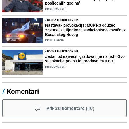
posljednjih godina"
PRIJE OKO 19H
/
BOSNA I HERCEGOVINA
Nastavak provokacija: MUP RS oduzeo
zastavu s ljiljanima i sankcionisao vozača iz
Bosanskog Novog
PRIJE 2 DANA
/
BOSNA I HERCEGOVINA
Jedan od najvećih gradova nije na listi: Ovo
su lokacije prvih Lidl prodavnica u BiH
PRIJE OKO 12H
/
Komentari
Prikaži komentare
(
10
)