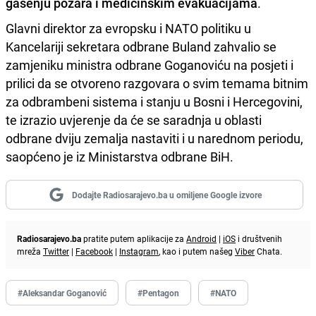
gašenju požara i medicinskim evakuacijama
.
Glavni direktor za evropsku i NATO politiku u
Kancelariji sekretara odbrane Buland zahvalio se
zamjeniku ministra odbrane Goganoviću na posjeti i
prilici da se otvoreno razgovara o svim temama bitnim
za odbrambeni sistema i stanju u Bosni i Hercegovini,
te izrazio uvjerenje da će se saradnja u oblasti
odbrane dviju zemalja nastaviti i u narednom periodu,
saopćeno je iz Ministarstva odbrane BiH.
Dodajte Radiosarajevo.ba u omiljene Google izvore
Radiosarajevo.ba
pratite putem aplikacije za
Android
|
iOS
i društvenih
mreža
Twitter
|
Facebook
|
Instagram
, kao i putem našeg
Viber
Chata.
#Aleksandar Goganović
#Pentagon
#NATO