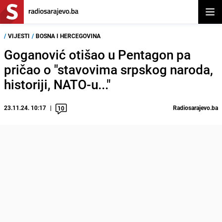
Otvor
/
VIJESTI
/
BOSNA I HERCEGOVINA
Goganović otišao u Pentagon pa
pričao o "stavovima srpskog naroda,
historiji, NATO-u..."
23.11.24. 10:17
Radiosarajevo.ba
10