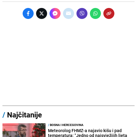
/
Najčitanije
/
BOSNA I HERCEGOVINA
Meteorolog FHMZ-a najavio kišu i pad
temperatura: "Jedno od najsvježijih ljeta