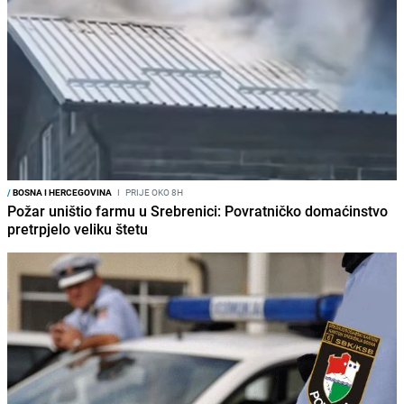
/
BOSNA I HERCEGOVINA
I
PRIJE OKO 8H
Požar uništio farmu u Srebrenici: Povratničko domaćinstvo
pretrpjelo veliku štetu