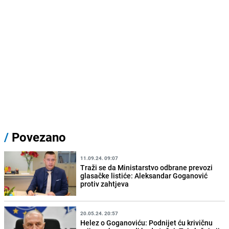
/
Povezano
11.09.24. 09:07
Traži se da Ministarstvo odbrane prevozi
glasačke listiće: Aleksandar Goganović
protiv zahtjeva
20.05.24. 20:57
Helez o Goganoviću: Podnijet ću krivičnu