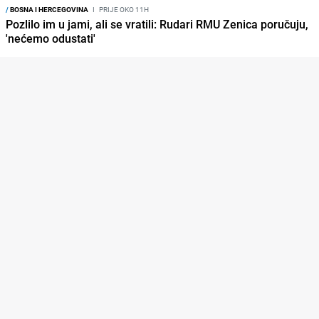
/
BOSNA I HERCEGOVINA
I
PRIJE OKO 11H
Pozlilo im u jami, ali se vratili: Rudari RMU Zenica poručuju,
'nećemo odustati'