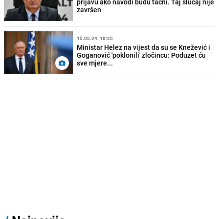
prijavu ako navodi budu tačni. Taj slučaj nije
završen
15.05.24. 18:25
Ministar Helez na vijest da su se Knežević i
Goganović 'poklonili' zločincu: Poduzet ću
sve mjere...