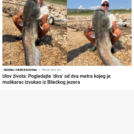
/
BOSNA I HERCEGOVINA
I
PRIJE OKO 3H
Ulov života: Pogledajte 'diva' od dva metra kojeg je
muškarac izvukao iz Bilećkog jezera