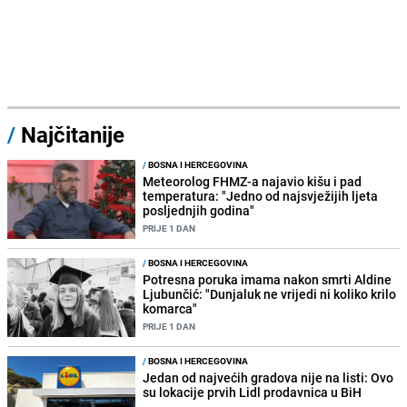
/
Najčitanije
/
BOSNA I HERCEGOVINA
Meteorolog FHMZ-a najavio kišu i pad
temperatura: "Jedno od najsvježijih ljeta
posljednjih godina"
PRIJE 1 DAN
/
BOSNA I HERCEGOVINA
Potresna poruka imama nakon smrti Aldine
Ljubunčić: "Dunjaluk ne vrijedi ni koliko krilo
komarca"
PRIJE 1 DAN
/
BOSNA I HERCEGOVINA
Jedan od najvećih gradova nije na listi: Ovo
su lokacije prvih Lidl prodavnica u BiH