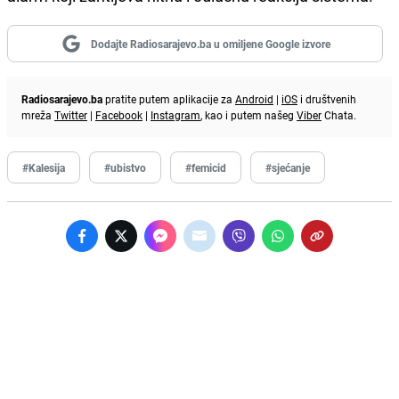
Dodajte Radiosarajevo.ba u omiljene Google izvore
Radiosarajevo.ba
pratite putem aplikacije za
Android
|
iOS
i društvenih
mreža
Twitter
|
Facebook
|
Instagram
, kao i putem našeg
Viber
Chata.
#Kalesija
#ubistvo
#femicid
#sjećanje