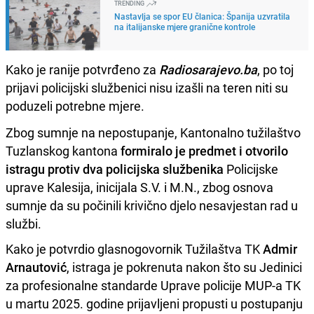
TRENDING
Nastavlja se spor EU članica: Španija uzvratila
na italijanske mjere granične kontrole
Kako je ranije potvrđeno za
Radiosarajevo.ba
, po toj
prijavi policijski službenici nisu izašli na teren niti su
poduzeli potrebne mjere.
Zbog sumnje na nepostupanje, Kantonalno tužilaštvo
Tuzlanskog kantona
formiralo je predmet i otvorilo
istragu protiv dva policijska službenika
Policijske
uprave Kalesija, inicijala S.V. i M.N., zbog osnova
sumnje da su počinili krivično djelo nesavjestan rad u
službi.
Kako je potvrdio glasnogovornik Tužilaštva TK
Admir
Arnautović
, istraga je pokrenuta nakon što su Jedinici
za profesionalne standarde Uprave policije MUP-a TK
u martu 2025. godine prijavljeni propusti u postupanju