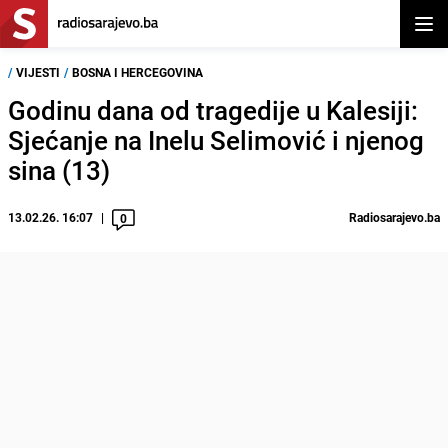
Otvor
/
VIJESTI
/
BOSNA I HERCEGOVINA
Godinu dana od tragedije u Kalesiji:
Sjećanje na Inelu Selimović i njenog
sina (13)
13.02.26. 16:07
Radiosarajevo.ba
0