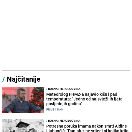
/
Najčitanije
/
BOSNA I HERCEGOVINA
Meteorolog FHMZ-a najavio kišu i pad
temperatura: "Jedno od najsvježijih ljeta
posljednjih godina"
PRIJE 1 DAN
/
BOSNA I HERCEGOVINA
Potresna poruka imama nakon smrti Aldine
Ljubunčić: "Dunjaluk ne vrijedi ni koliko krilo