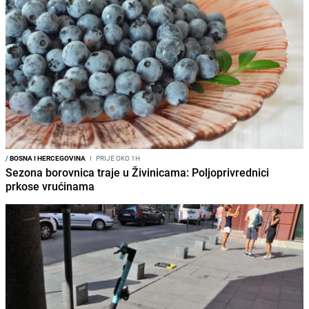
/
BOSNA I HERCEGOVINA
I
PRIJE OKO 1H
Sezona borovnica traje u Živinicama: Poljoprivrednici
prkose vrućinama