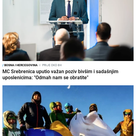
/
BOSNA I HERCEGOVINA
I
PRIJE OKO 8H
MC Srebrenica uputio važan poziv bivšim i sadašnjim
uposlenicima: "Odmah nam se obratite"