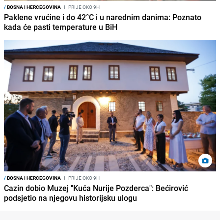
/
BOSNA I HERCEGOVINA
I
PRIJE OKO 9H
Paklene vrućine i do 42°C i u narednim danima: Poznato
kada će pasti temperature u BiH
/
BOSNA I HERCEGOVINA
I
PRIJE OKO 9H
Cazin dobio Muzej "Kuća Nurije Pozderca": Bećirović
podsjetio na njegovu historijsku ulogu