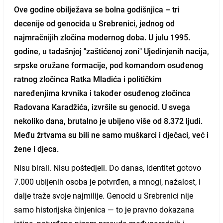
Ove godine obilježava se bolna godišnjica – tri
decenije od genocida u Srebrenici, jednog od
najmračnijih zločina modernog doba. U julu 1995.
godine, u tadašnjoj "zaštićenoj zoni" Ujedinjenih nacija,
srpske oružane formacije, pod komandom osuđenog
ratnog zločinca Ratka Mladića i političkim
naređenjima krvnika i također osuđenog zločinca
Radovana Karadžića, izvršile su genocid. U svega
nekoliko dana, brutalno je ubijeno više od 8.372 ljudi.
Među žrtvama su bili ne samo muškarci i dječaci, već i
žene i djeca.
Nisu birali. Nisu poštedjeli. Do danas, identitet gotovo
7.000 ubijenih osoba je potvrđen, a mnogi, nažalost, i
dalje traže svoje najmilije. Genocid u Srebrenici nije
samo historijska činjenica — to je pravno dokazana