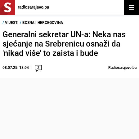
Otvor
/
VIJESTI
/
BOSNA I HERCEGOVINA
Generalni sekretar UN-a: Neka nas
sjećanje na Srebrenicu osnaži da
'nikad više' to zaista i bude
08.07.25. 18:04
Radiosarajevo.ba
3