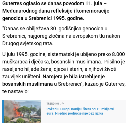
Guterres oglasio se danas povodom 11. jula –
Međunarodnog dana refleksije i komemoracije
genocida u Srebrenici 1995. godine.
"Danas se obilježava 30. godišnjica genocida u
Srebrenici, najgoreg zločina na evropskom tlu nakon
Drugog svjetskog rata.
U julu 1995. godine, sistematski je ubijeno preko 8.000
muškaraca i dječaka, bosanskih muslimana. Prisilno je
raseljeno hiljade žena, djece i starih, a njihovi životi
zauvijek uništeni.
Namjera je bila istrebljenje
bosanskih muslimana
u Srebrenici", kazao je Guterres,
te nastavio:
TRENDING
Požari u Europi nanijeli štetu od 19 milijardi
eura: Nijedno područje nije bez rizika