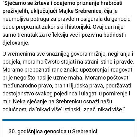
"
Sjećamo se žrtava i odajemo priznanje hrabrosti
preživjelih, uključujući Majke Srebrenice
, čija je
neumoljiva potraga za pravdom osigurala da genocid
bude prepoznat zakonski i historijski. Ovaj dan nije
samo trenutak za refleksiju već i
poziv na budnost i
djelovanje
.
U vremenima sve snažnijeg govora mržnje, negiranja i
podjela, moramo čvrsto stajati na strani istine i pravde.
Moramo prepoznati rane znake upozorenja i reagovati
prije nego što nasilje uzme maha. Moramo poštovati
međunarodno pravo, braniti ljudska prava, podržavati
dostojanstvo svakog pojedinca i ulagati u pomirenje i
mir. Neka sjećanje na Srebrenicu osnaži našu
odlučnost, da 'nikad više' istinski i znači nikad više."
30. godišnjica genocida u Srebrenici