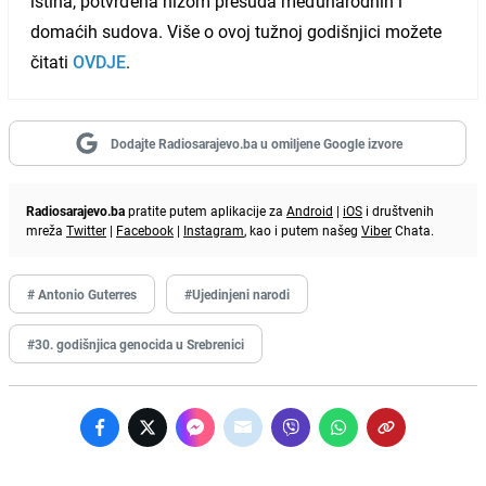
istina, potvrđena nizom presuda međunarodnih i
domaćih sudova. Više o ovoj tužnoj godišnjici možete
čitati
OVDJE
.
Dodajte Radiosarajevo.ba u omiljene Google izvore
Radiosarajevo.ba
pratite putem aplikacije za
Android
|
iOS
i društvenih
mreža
Twitter
|
Facebook
|
Instagram
, kao i putem našeg
Viber
Chata.
# Antonio Guterres
#Ujedinjeni narodi
#30. godišnjica genocida u Srebrenici