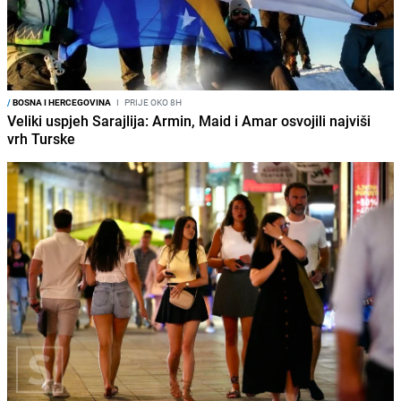
/
BOSNA I HERCEGOVINA
I
PRIJE OKO 8H
Veliki uspjeh Sarajlija: Armin, Maid i Amar osvojili najviši
vrh Turske