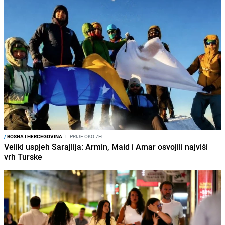
/
BOSNA I HERCEGOVINA
I
PRIJE OKO 7H
Veliki uspjeh Sarajlija: Armin, Maid i Amar osvojili najviši
vrh Turske