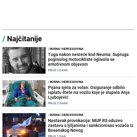
/
Najčitanije
/
BOSNA I HERCEGOVINA
Tuga nakon nesreće kod Neuma: Supruga
poginulog motocikliste oglasila se
emotivnom objavom
PRIJE 2 DANA
/
BOSNA I HERCEGOVINA
Pijana sjela za volan: Osiguranje odbilo
isplatu štete na vozilu koje je slupala Anja
Ljubojević
PRIJE 2 DANA
/
BOSNA I HERCEGOVINA
Nastavak provokacija: MUP RS oduzeo
zastavu s ljiljanima i sankcionisao vozača iz
Bosanskog Novog
PRIJE 1 DAN