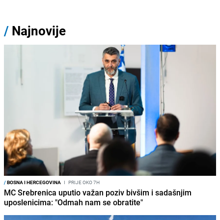
/
Najnovije
/
BOSNA I HERCEGOVINA
I
PRIJE OKO 7H
MC Srebrenica uputio važan poziv bivšim i sadašnjim
uposlenicima: "Odmah nam se obratite"