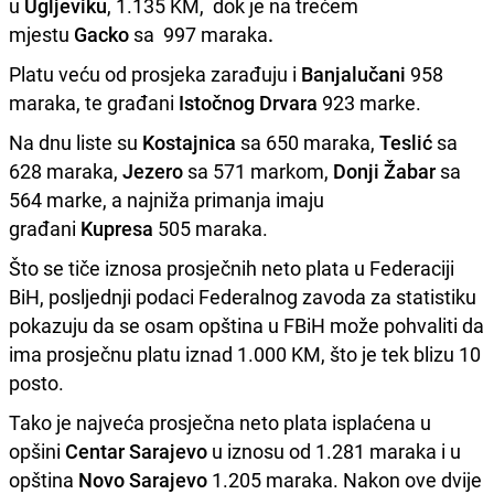
u
Ugljeviku
, 1.135 KM, dok je na trećem
mjestu
Gacko
sa 997 maraka
.
Platu veću od prosjeka zarađuju i
Banjalučani
958
maraka, te građani
Istočnog Drvara
923 marke.
Na dnu liste su
Kostajnica
sa 650 maraka,
Teslić
sa
628 maraka,
Jezero
sa 571 markom,
Donji Žabar
sa
564 marke, a najniža primanja imaju
građani
Kupresa
505 maraka.
Što se tiče iznosa prosječnih neto plata u Federaciji
BiH, posljednji podaci Federalnog zavoda za statistiku
pokazuju da se osam opština u FBiH može pohvaliti da
ima prosječnu platu iznad 1.000 KM, što je tek blizu 10
posto.
Tako je najveća prosječna neto plata isplaćena u
opšini
Centar Sarajevo
u iznosu od 1.281 maraka i u
opština
Novo Sarajevo
1.205 maraka. Nakon ove dvije