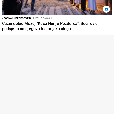
/
BOSNA I HERCEGOVINA
I
PRIJE OKO 8H
Cazin dobio Muzej "Kuća Nurije Pozderca": Bećirović
podsjetio na njegovu historijsku ulogu