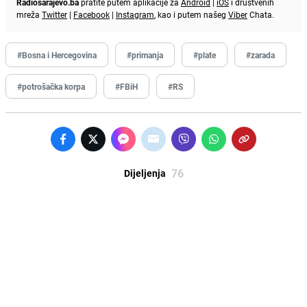
Radiosarajevo.ba
pratite putem aplikacije za
Android
|
iOS
i društvenih
mreža
Twitter
|
Facebook
|
Instagram
, kao i putem našeg
Viber
Chata.
#Bosna i Hercegovina
#primanja
#plate
#zarada
#potrošačka korpa
#FBiH
#RS
76
Dijeljenja