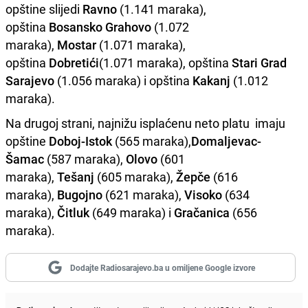
opštine slijedi
Ravno
(1.141 maraka),
opština
Bosansko Grahovo
(1.072
maraka),
Mostar
(1.071 maraka),
opština
Dobretići
(1.071 maraka), opština
Stari Grad
Sarajevo
(1.056 maraka) i opština
Kakanj
(1.012
maraka).
Na drugoj strani, najnižu isplaćenu neto platu imaju
opštine
Doboj-Istok
(565 maraka),
Domaljevac-
Šamac
(587 maraka),
Olovo
(601
maraka),
Tešanj
(605 maraka),
Žepče
(616
maraka),
Bugojno
(621 maraka),
Visoko
(634
maraka),
Čitluk
(649 maraka) i
Gračanica
(656
maraka).
Dodajte Radiosarajevo.ba u omiljene Google izvore