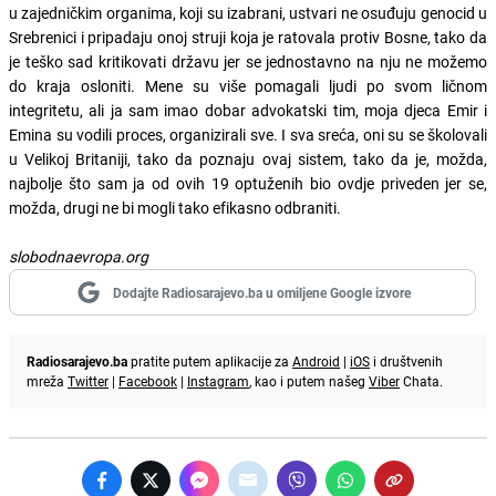
u zajedničkim organima, koji su izabrani, ustvari ne osuđuju genocid u
Srebrenici i pripadaju onoj struji koja je ratovala protiv Bosne, tako da
je teško sad kritikovati državu jer se jednostavno na nju ne možemo
do kraja osloniti. Mene su više pomagali ljudi po svom ličnom
integritetu, ali ja sam imao dobar advokatski tim, moja djeca Emir i
Emina su vodili proces, organizirali sve. I sva sreća, oni su se školovali
u Velikoj Britaniji, tako da poznaju ovaj sistem, tako da je, možda,
najbolje što sam ja od ovih 19 optuženih bio ovdje priveden jer se,
možda, drugi ne bi mogli tako efikasno odbraniti.
slobodnaevropa.org
Dodajte Radiosarajevo.ba u omiljene Google izvore
Radiosarajevo.ba
pratite putem aplikacije za
Android
|
iOS
i društvenih
mreža
Twitter
|
Facebook
|
Instagram
, kao i putem našeg
Viber
Chata.