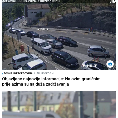
/
BOSNA I HERCEGOVINA
I
PRIJE OKO 3H
Objavljene najnovije informacije: Na ovim graničnim
prijelazima su najduža zadržavanja