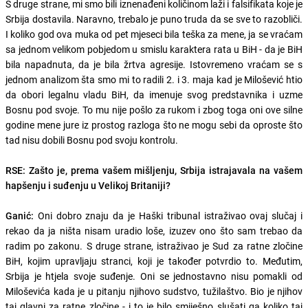
S druge strane, mi smo bili iznenađeni količinom laži i falsifikata koje je
Srbija dostavila. Naravno, trebalo je puno truda da se sve to razobliči.
I koliko god ova muka od pet mjeseci bila teška za mene, ja se vraćam
sa jednom velikom pobjedom u smislu karaktera rata u BiH - da je BiH
bila napadnuta, da je bila žrtva agresije. Istovremeno vraćam se s
jednom analizom šta smo mi to radili 2. i 3. maja kad je Milošević htio
da obori legalnu vladu BiH, da imenuje svog predstavnika i uzme
Bosnu pod svoje. To mu nije pošlo za rukom i zbog toga oni ove silne
godine mene jure iz prostog razloga što ne mogu sebi da oproste što
tad nisu dobili Bosnu pod svoju kontrolu.
RSE: Zašto je, prema vašem mišljenju, Srbija istrajavala na vašem
hapšenju i suđenju u Velikoj Britaniji?
Ganić:
Oni dobro znaju da je Haški tribunal istraživao ovaj slučaj i
rekao da ja ništa nisam uradio loše, izuzev ono što sam trebao da
radim po zakonu. S druge strane, istraživao je Sud za ratne zločine
BiH, kojim upravljaju stranci, koji je također potvrdio to. Međutim,
Srbija je htjela svoje suđenje. Oni se jednostavno nisu pomakli od
Miloševića kada je u pitanju njihovo sudstvo, tužilaštvo. Bio je njihov
taj glavni za ratne zločine - i to je bilo smiješno slušati ga koliko taj