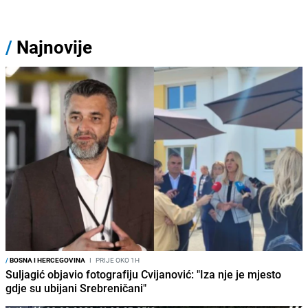
/
Najnovije
/
BOSNA I HERCEGOVINA
I
PRIJE OKO 1H
Suljagić objavio fotografiju Cvijanović: "Iza nje je mjesto
gdje su ubijani Srebreničani"