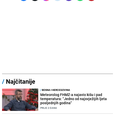
/
Najčitanije
/
BOSNA I HERCEGOVINA
Meteorolog FHMZ-a najavio kišu i pad
temperatura: "Jedno od najsvježijih ljeta
posljednjih godina"
PRIJE 2 DANA