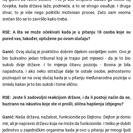
čovjeka, kada država laže, podmeće, a to se strogo osuđuje. I druga
stvar, to je više nego politički motivisan proces. Zato sam veoma
srećan što se to završilo kako treba.
RSE: A šta se može očekivati kada je u pitanju 18 osoba koje su
pored vas, također, optužene po ovom slučaju?
Ganić:
Ovaj slučaj je praktično dobrim dijelom osvijetljen ovim. Ovo je
bio bukvalno jedan tribunal koji je trajao pet mjeseci - da je to bio
sukob dvije države. I to mijenja čitavu poziciju - Bosna je bila
napadnuta, i ako neko istražuje dalje te ostale osobe, jednostavno
pozivajući se na ovaj slučaj kada je u pitanju međunarodna pozicija u
smislu kakav je to bio sukob i tome slično.
RSE: Jeste li zadovoljni reakcijom države, i da li postoji način da se,
bazirano na iskustvu koje ste vi prošli, slična hapšenja izbjegnu?
Ganić:
Naša država, nažalost, funkcioniše po Dejtonu. Dejton je donio
mir, ali je napravio državu koja ne može da funkcioniše. I teško je dobiti
jedinstvo u zajedničkim organima kada je ovo u pitanju jer mnogi ljudi