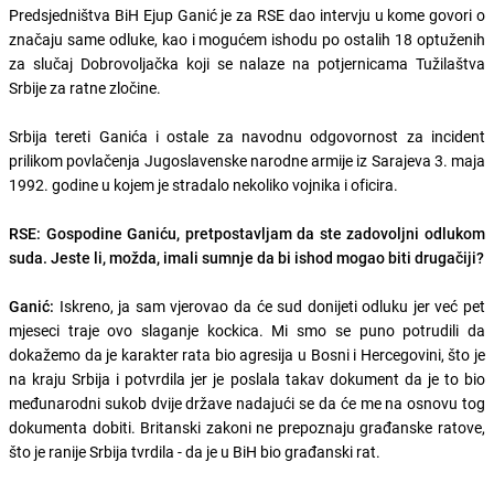
Predsjedništva BiH Ejup Ganić je za RSE dao intervju u kome govori o
značaju same odluke, kao i mogućem ishodu po ostalih 18 optuženih
za slučaj Dobrovoljačka koji se nalaze na potjernicama Tužilaštva
Srbije za ratne zločine.
Srbija tereti Ganića i ostale za navodnu odgovornost za incident
prilikom povlačenja Jugoslavenske narodne armije iz Sarajeva 3. maja
1992. godine u kojem je stradalo nekoliko vojnika i oficira.
RSE: Gospodine Ganiću, pretpostavljam da ste zadovoljni odlukom
suda. Jeste li, možda, imali sumnje da bi ishod mogao biti drugačiji?
Ganić:
Iskreno, ja sam vjerovao da će sud donijeti odluku jer već pet
mjeseci traje ovo slaganje kockica. Mi smo se puno potrudili da
dokažemo da je karakter rata bio agresija u Bosni i Hercegovini, što je
na kraju Srbija i potvrdila jer je poslala takav dokument da je to bio
međunarodni sukob dvije države nadajući se da će me na osnovu tog
dokumenta dobiti. Britanski zakoni ne prepoznaju građanske ratove,
što je ranije Srbija tvrdila - da je u BiH bio građanski rat.