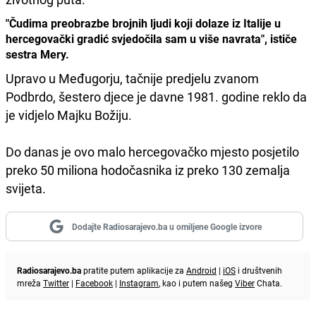
"Čudima preobrazbe brojnih ljudi koji dolaze iz Italije u
hercegovački gradić svjedočila sam u više navrata", ističe
sestra Mery.
Upravo u Međugorju, tačnije predjelu zvanom
Podbrdo, šestero djece je davne 1981. godine reklo da
je vidjelo Majku Božiju.
Do danas je ovo malo hercegovačko mjesto posjetilo
preko 50 miliona hodočasnika iz preko 130 zemalja
svijeta.
Dodajte Radiosarajevo.ba u omiljene Google izvore
Radiosarajevo.ba
pratite putem aplikacije za
Android
|
iOS
i društvenih
mreža
Twitter
|
Facebook
|
Instagram
, kao i putem našeg
Viber
Chata.