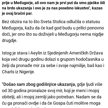
prije u Međugorje, ali ovo nam je prvi put da smo pješke išli
na brdo ukazanja i ovo je za nas posebno iskustvo", kazao
je ovaj bračni par.
Bez obzira na to što Sveta Stolica odlučila o statusu
Međugorja, kažu da će kad god budu u prilici ponovno
doći, jer ono što su doživjeli u Međugorju nema nigdje
drugdje.
Istog je stava i Aeylin iz Sjedinjenih Američkih Država
koja već drugu godinu dolazi s grupom hodočasnika u
želji da pronađe mir za sebe i svoje najmilije, baš kao i
Charls iz Nigerije.
"Došao sam zbog godišnjice ukazanja,
gdje ljudi više
od 30 godina pronalaze svoj mir, koji je meni i mojoj
obitelji, ali i mojoj zemlji jako potreban. Nadam se da
ću ga pronaći ovdje i da će Gospa čuti molitve moga