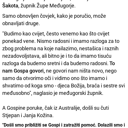
Šakota
, župnik Župe Međugorje.
Samo obnovljen čovjek, kako je poručio, može
obnavljati druge.
"Budimo kao cvijet, često venemo kao što cvijet
ponekad vene. Nismo radosni i imamo razloga za to
zbog problema na koje nailazimo, nestašica i raznih
nezadovoljstava, ali bitno je i to da imamo tisuću
razloga da budemo sretni i da budemo radosni.
To
nam Gospa govori,
ne govori nam ništa novo, nego
samo da otvorimo oči i vidimo ono što imamo i
shvatimo od koga smo - djeca Božija, braća i sestre svi
međusobno", naglasio je međugorski župnik.
A Gospine poruke, čak iz Australije, došli su čuti
Stjepan i Janja Kožina.
"Došli smo približiti se Gospi i zatražiti pomoć. Dolazili smo i