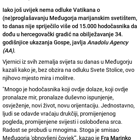
Iako još uvijek nema odluke Vatikana
o
(ne)proglašavanju Međugorja marijanskim svetištem,
to danas nije spriječilo više od 15.000 hodočasnika da
dođu u hercegovački gradić na obilježavanje 34.
godišnjice ukazanja Gospe, javlja
Anadolu Agency
(AA).
Vjernici iz svih zemalja svijeta su danas u Međugorju
kazali kako je, bez obzira na odluku Svete Stolice, ovo
njihovo mjesto mira i molitve.
"Mnogo je hodočasnika koji ovdje dolaze, koji ovdje
pronalaze mir, pronalaze duševno ispunjenje,
osvježenje, novi život, novu orijentaciju. Jednostavno,
ljudi se odavde vraćaju drukčiji, promijenjenog
pogleda, promijenjene svijesti i oslobođena srca.
Radost se probudi u mnogima. Stoga je smisao
Međugorja 'obnovljeni čovjek'", kazao je
Fra Marinko