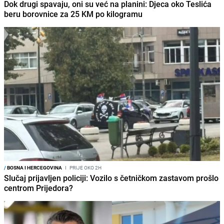
Dok drugi spavaju, oni su već na planini: Djeca oko Teslića
beru borovnice za 25 KM po kilogramu
/
BOSNA I HERCEGOVINA
I
PRIJE OKO 2H
Slučaj prijavljen policiji: Vozilo s četničkom zastavom prošlo
centrom Prijedora?