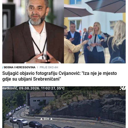
/
BOSNA I HERCEGOVINA
I
PRIJE OKO 4H
Suljagić objavio fotografiju Cvijanović: "Iza nje je mjesto
gdje su ubijani Srebreničani"