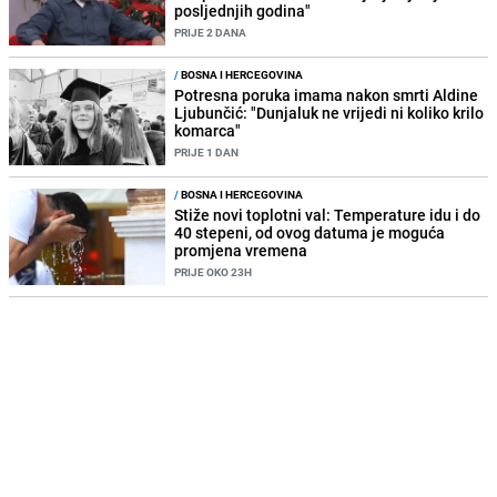
posljednjih godina"
PRIJE 2 DANA
/
BOSNA I HERCEGOVINA
Potresna poruka imama nakon smrti Aldine
Ljubunčić: "Dunjaluk ne vrijedi ni koliko krilo
komarca"
PRIJE 1 DAN
/
BOSNA I HERCEGOVINA
Stiže novi toplotni val: Temperature idu i do
40 stepeni, od ovog datuma je moguća
promjena vremena
PRIJE OKO 23H