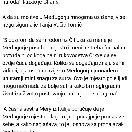
naroda", kazao je Charls.
A da su molitve u Međugorju mnogima uslišane, više
nego sigurna je Tanja Vučić Tomić.
"S obzirom da sam rodom iz Čitluka za mene je
Međugorje posebno mjesto i meni ne treba formalna
potvrda ni od koga pa ni rukovodstva Crkve da se
ovdje čuda događaju. Koliko se događaju znaju sami
vidioci, a ja osobno uvijek
u Međugorju pronađem
unutarnji mir i snagu za sutra.
Ovo je mjesto gdje ljudi
mogu naći nadu za bolje sutra kako bi mogli graditi
život i suživot u poštovanju i miru jedni s drugima".
A časna sestra Mery iz Italije poručuje da je
Međugorje mjesto u kojem ljudi ponajprije pronalaze
sebe, a kako naglašava, to je i osnova za pronalazak
životnog puta.