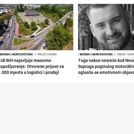
BOSNA I HERCEGOVINA
I
PRIJE 2 DANA
/
BOSNA I HERCEGOVINA
I
PRIJE 1 DA
Lidl BiH najavljuje masovno
Tuga nakon nesreće kod Neu
zapošljavanje: Otvorene prijave za
Supruga poginulog motocikli
.000 mjesta u logistici i prodaji
oglasila se emotivnom obja