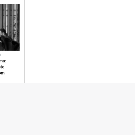
N
ma:
ste
vom