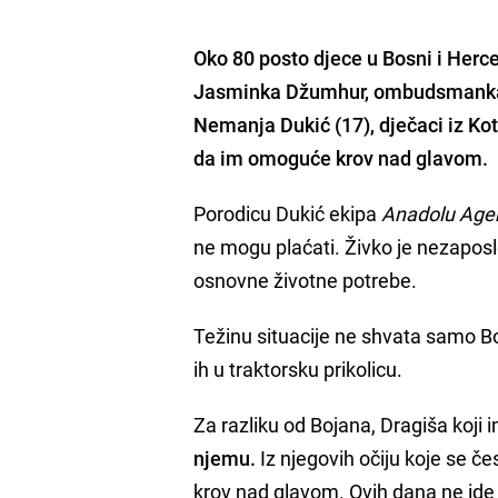
Oko
80 posto djece u Bosni i Herc
Jasminka Džumhur
, ombudsmanka
Nemanja Dukić (17)
, dječaci iz Ko
da im omoguće krov nad glavom.
Porodicu Dukić ekipa
Anadolu Age
ne mogu plaćati. Živko je nezapos
osnovne životne potrebe.
Težinu situacije ne shvata samo Bo
ih u traktorsku prikolicu.
Za razliku od Bojana, Dragiša koji
njemu.
Iz njegovih očiju koje se če
krov nad glavom. Ovih dana ne ide 