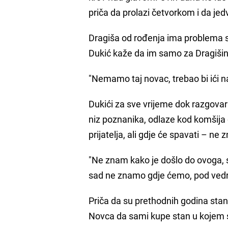
priča da prolazi četvorkom i da jed
Dragiša od rođenja ima problema sa
Dukić kaže da im samo za Dragiši
"Nemamo taj novac, trebao bi ići n
Dukići za sve vrijeme dok razgova
niz poznanika, odlaze kod komšija da
prijatelja, ali gdje će spavati – ne z
"Ne znam kako je došlo do ovoga, st
sad ne znamo gdje ćemo, pod vedro
Priča da su prethodnih godina stanova
Novca da sami kupe stan u kojem su 