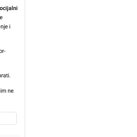
ocijalni
ke
nje i
or-
rati.
 im ne