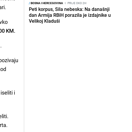
/
BOSNA I HERCEGOVINA
I
PRIJE OKO 2H
ri.
Peti korpus, Sila nebeska: Na današnji
dan Armija RBiH porazila je izdajnike u
Velikoj Kladuši
ivko
000 KM.
.
pozivaju
kod
eliti i
iti.
rta.