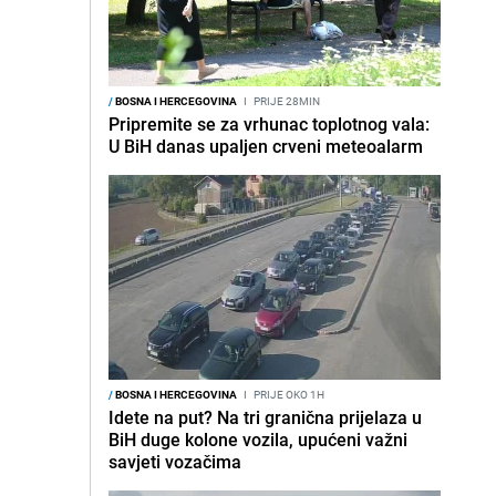
/
BOSNA I HERCEGOVINA
I
PRIJE 28MIN
Pripremite se za vrhunac toplotnog vala:
U BiH danas upaljen crveni meteoalarm
/
BOSNA I HERCEGOVINA
I
PRIJE OKO 1H
Idete na put? Na tri granična prijelaza u
BiH duge kolone vozila, upućeni važni
savjeti vozačima