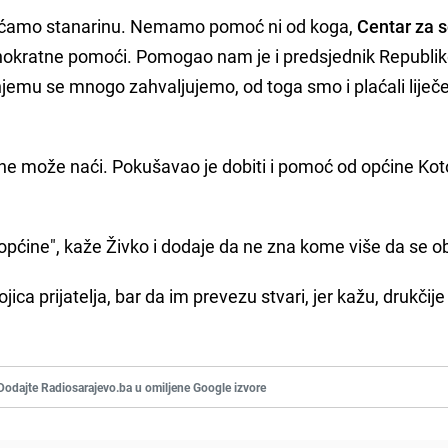
aćamo stanarinu. Nemamo pomoć ni od koga,
Centar za s
nokratne pomoći. Pomogao nam je i predsjednik Republi
jemu se mnogo zahvaljujemo, od toga smo i plaćali liječe
a ne može naći. Pokušavao je dobiti i pomoć od općine Kot
općine", kaže Živko i dodaje da ne zna kome više da se ob
ca prijatelja, bar da im prevezu stvari, jer kažu, drukčije
Dodajte Radiosarajevo.ba u omiljene Google izvore