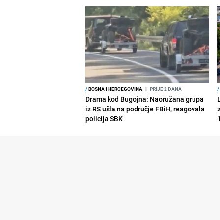
/
BOSNA I HERCEGOVINA
I
PRIJE 2 DANA
/
Drama kod Bugojna: Naoružana grupa
iz RS ušla na područje FBiH, reagovala
policija SBK
1