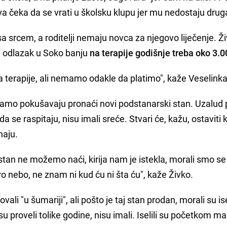
va čeka da se vrati u školsku klupu jer mu nedostaju druga
 srcem, a roditelji nemaju novca za njegovo liječenje. Ž
n odlazak u Soko banju
na terapije godišnje treba oko 3.
a terapije, ali nemamo odakle da platimo", kaže Veselinka
ramo pokušavaju pronaći novi podstanarski stan. Uzalud 
 se raspitaju, nisu imali sreće. Stvari će, kažu, ostaviti 
naju.
an ne možemo naći, kirija nam je istekla, morali smo se is
 nebo, ne znam ni kud ću ni šta ću", kaže Živko.
li "u šumariji", ali pošto je taj stan prodan, morali su isel
proveli tolike godine, nisu imali. Iselili su početkom ma