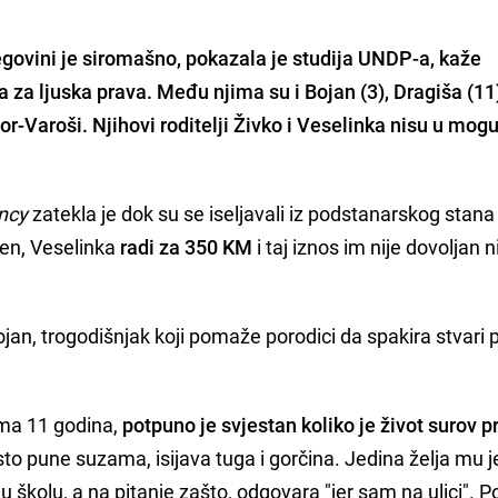
egovini je siromašno
, pokazala je studija UNDP-a, kaže
 za ljuska prava. Među njima su i
Bojan (3), Dragiša (11)
tor-Varoši. Njihovi roditelji
Živko i Veselinka
nisu u mogu
ncy
zatekla je dok su se iseljavali iz podstanarskog stana 
len, Veselinka
radi za 350 KM
i taj iznos im nije dovoljan n
jan, trogodišnjak koji pomaže porodici da spakira stvari
 ima 11 godina,
potpuno je svjestan koliko je život surov 
sto pune suzama, isijava tuga i gorčina. Jedina želja mu j
u školu, a na pitanje zašto, odgovara "jer sam na ulici". 