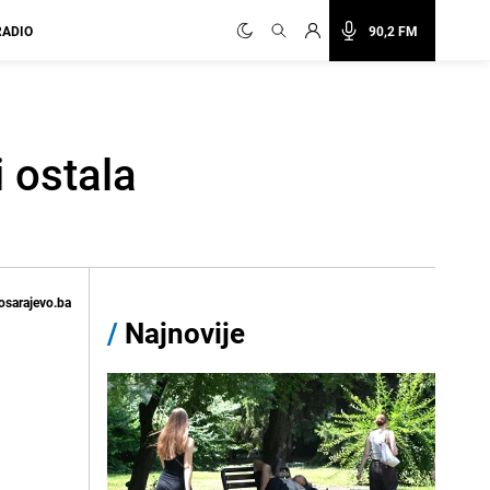
RADIO
90,2 FM
 ostala
osarajevo.ba
/
Najnovije