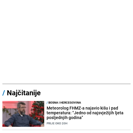
/
Najčitanije
/
BOSNA I HERCEGOVINA
Meteorolog FHMZ-a najavio kišu i pad
temperatura: "Jedno od najsvježijih ljeta
posljednjih godina"
PRIJE OKO 20H