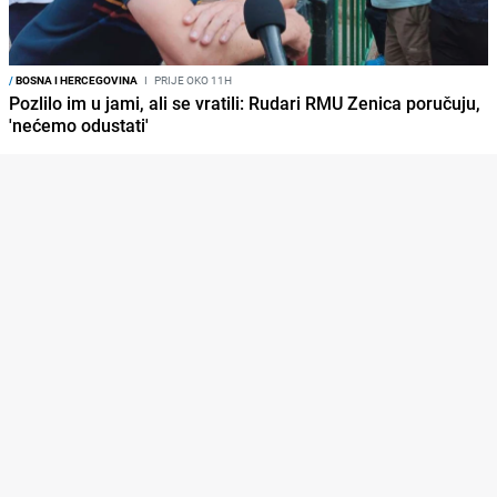
/
BOSNA I HERCEGOVINA
I
PRIJE OKO 11H
Pozlilo im u jami, ali se vratili: Rudari RMU Zenica poručuju,
'nećemo odustati'