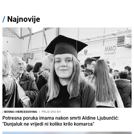
/
Najnovije
/
BOSNA I HERCEGOVINA
I
PRIJE OKO 8H
Potresna poruka imama nakon smrti Aldine Ljubunčić:
"Dunjaluk ne vrijedi ni koliko krilo komarca"