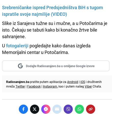
Srebreničanke ispred Predsjedništva BiH s tugom
ispratile svoje najmilije (VIDEO)
Slike iz Sarajeva tužne su i mučne, a u Potočarima je
isto. Čekaju se tabuti kako bi konačno žrtve bile
sahranjene.
U
fotogaleriji
pogledajte kako danas izgleda
Memorijalni centar u Potočarima.
Dodajte Radiosarajevo.ba u omiljene Google izvore
Radiosarajevo.ba
pratite putem aplikacije za
Android
|
iOS
i društvenih
mreža
Twitter
|
Facebook
|
Instagram
, kao i putem našeg
Viber
Chata.