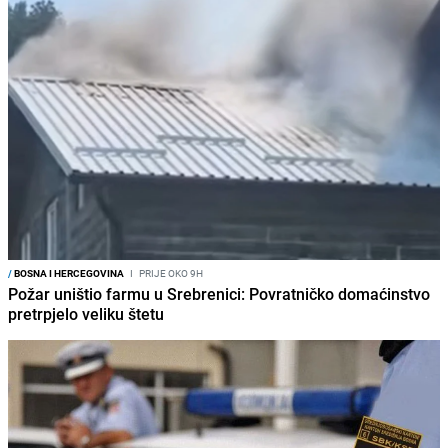
/
BOSNA I HERCEGOVINA
I
PRIJE OKO 9H
Požar uništio farmu u Srebrenici: Povratničko domaćinstvo
pretrpjelo veliku štetu