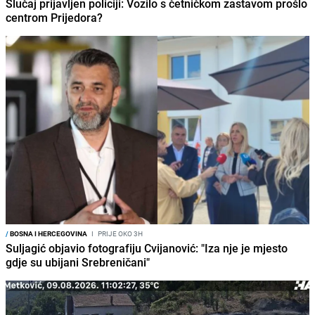
Slučaj prijavljen policiji: Vozilo s četničkom zastavom prošlo
centrom Prijedora?
/
BOSNA I HERCEGOVINA
I
PRIJE OKO 3H
Suljagić objavio fotografiju Cvijanović: "Iza nje je mjesto
gdje su ubijani Srebreničani"