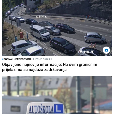
/
BOSNA I HERCEGOVINA
I
PRIJE OKO 5H
Objavljene najnovije informacije: Na ovim graničnim
prijelazima su najduža zadržavanja