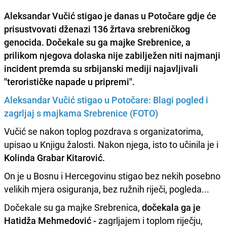
Aleksandar Vučić
stigao je danas u Potočare gdje će
prisustvovati dženazi 136 žrtava srebreničkog
genocida. Dočekale su ga majke Srebrenice, a
prilikom njegova dolaska nije zabilježen niti najmanji
incident premda su srbijanski mediji najavljivali
''terorističke napade u pripremi''.
Aleksandar Vučić stigao u Potočare: Blagi pogled i
zagrljaj s majkama Srebrenice (FOTO)
Vučić se nakon toplog pozdrava s organizatorima,
upisao u Knjigu žalosti. Nakon njega, isto to učinila je i
Kolinda Grabar Kitarović.
On je u Bosnu i Hercegovinu stigao bez nekih posebno
velikih mjera osiguranja, bez ružnih riječi, pogleda...
Dočekale su ga majke Srebrenica,
dočekala ga je
Hatidža Mehmedović -
zagrljajem i toplom riječju,