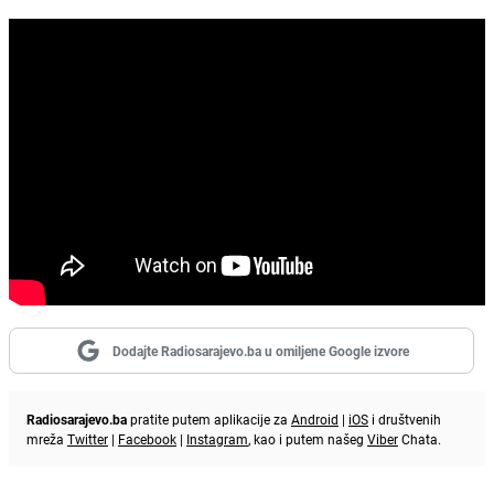
Dodajte Radiosarajevo.ba u omiljene Google izvore
Radiosarajevo.ba
pratite putem aplikacije za
Android
|
iOS
i društvenih
mreža
Twitter
|
Facebook
|
Instagram
, kao i putem našeg
Viber
Chata.