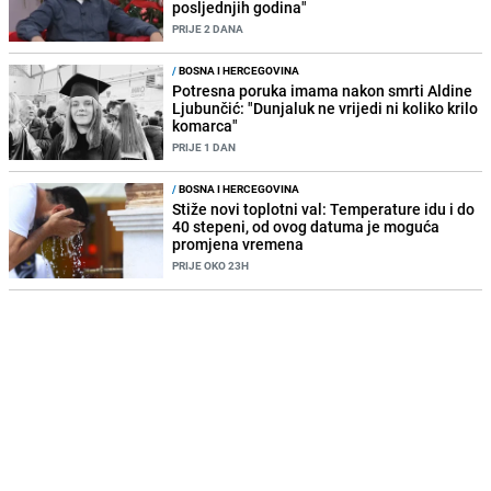
posljednjih godina"
PRIJE 2 DANA
/
BOSNA I HERCEGOVINA
Potresna poruka imama nakon smrti Aldine
Ljubunčić: "Dunjaluk ne vrijedi ni koliko krilo
komarca"
PRIJE 1 DAN
/
BOSNA I HERCEGOVINA
Stiže novi toplotni val: Temperature idu i do
40 stepeni, od ovog datuma je moguća
promjena vremena
PRIJE OKO 23H