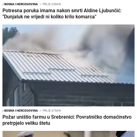
/
BOSNA I HERCEGOVINA
I
PRIJE 25MIN
Potresna poruka imama nakon smrti Aldine Ljubunčić:
"Dunjaluk ne vrijedi ni koliko krilo komarca"
/
BOSNA I HERCEGOVINA
I
PRIJE 47MIN
Požar uništio farmu u Srebrenici: Povratničko domaćinstvo
pretrpjelo veliku štetu