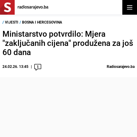
Otvor
/
VIJESTI
/
BOSNA I HERCEGOVINA
Ministarstvo potvrdilo: Mjera
"zaključanih cijena" produžena za još
60 dana
24.02.26. 13:45
Radiosarajevo.ba
1