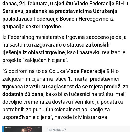
danas, 24. februara, u sjedištu Vlade Federacije BiH u
Sarajevu, sastanak sa predstavnicima Udruženja
poslodavaca Federacije Bosne i Hercegovine iz
grupacije sektor trgovine.
Iz Federalnog ministarstva trgovine saopćeno je da ja
na sastanku
razgovarano o statusu zakonskih
rješenja iz oblasti trgovine
, kao i nastavku realizacije
projekta "zaključanih cijena".
"S obzirom na to da Odluka Vlade Federacije BiH o
zaključanim cijenama ističe 1. marta,
predstavnici
trgovaca izrazili su saglasnost da se mjera produži za
dodatnih 60 dana,
kako bi svi učesnici na tržištu imali
dovoljno vremena za dostavu i verifikaciju podataka
potrebnih za punu funkcionalnost aplikacije za
uspoređivanje cijena", navode iz Ministarstva.
TRENDING