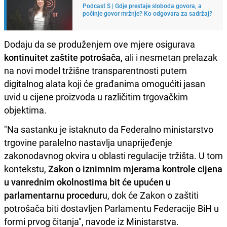
Podcast S | Gdje prestaje sloboda govora, a
počinje govor mržnje? Ko odgovara za sadržaj?
Dodaju da se produženjem ove mjere osigurava
kontinuitet zaštite potrošača,
ali i nesmetan prelazak
na novi model tržišne transparentnosti putem
digitalnog alata koji će građanima omogućiti jasan
uvid u cijene proizvoda u različitim trgovačkim
objektima.
"Na sastanku je istaknuto da Federalno ministarstvo
trgovine paralelno nastavlja unaprijeđenje
zakonodavnog okvira u oblasti regulacije tržišta. U tom
kontekstu,
Zakon o iznimnim mjerama kontrole cijena
u vanrednim okolnostima bit će upućen u
parlamentarnu procedur
u, dok će Zakon o zaštiti
potrošača biti dostavljen Parlamentu Federacije BiH u
formi prvog čitanja", navode iz Ministarstva.