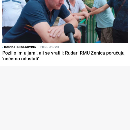
/
BOSNA I HERCEGOVINA
I
PRIJE OKO 2H
Pozlilo im u jami, ali se vratili: Rudari RMU Zenica poručuju,
'nećemo odustati'