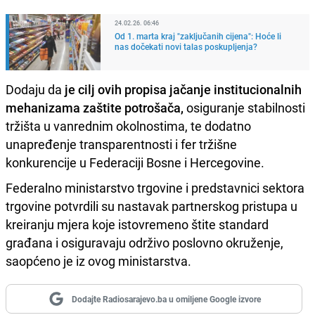
24.02.26. 06:46
Od 1. marta kraj "zaključanih cijena": Hoće li
nas dočekati novi talas poskupljenja?
Dodaju da
je cilj ovih propisa jačanje institucionalnih
mehanizama zaštite potrošača,
osiguranje stabilnosti
tržišta u vanrednim okolnostima, te dodatno
unapređenje transparentnosti i fer tržišne
konkurencije u Federaciji Bosne i Hercegovine.
Federalno ministarstvo trgovine i predstavnici sektora
trgovine potvrdili su nastavak partnerskog pristupa u
kreiranju mjera koje istovremeno štite standard
građana i osiguravaju održivo poslovno okruženje,
saopćeno je iz ovog ministarstva.
Dodajte Radiosarajevo.ba u omiljene Google izvore