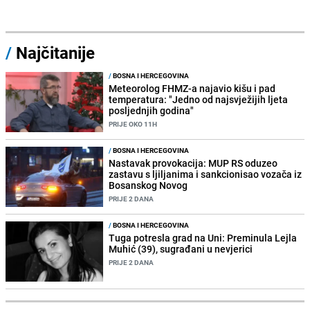
/
Najčitanije
/
BOSNA I HERCEGOVINA
Meteorolog FHMZ-a najavio kišu i pad
temperatura: "Jedno od najsvježijih ljeta
posljednjih godina"
PRIJE OKO 11H
/
BOSNA I HERCEGOVINA
Nastavak provokacija: MUP RS oduzeo
zastavu s ljiljanima i sankcionisao vozača iz
Bosanskog Novog
PRIJE 2 DANA
/
BOSNA I HERCEGOVINA
Tuga potresla grad na Uni: Preminula Lejla
Muhić (39), sugrađani u nevjerici
PRIJE 2 DANA