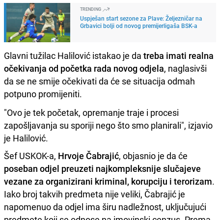
TRENDING
Uspješan start sezone za Plave: Željezničar na
Grbavici bolji od novog premijerligaša BSK-a
Glavni tužilac Halilović istakao je da
treba imati realna
očekivanja od početka rada novog odjela
, naglasivši
da se ne smije očekivati da će se situacija odmah
potpuno promijeniti.
"Ovo je tek početak, opremanje traje i procesi
zapošljavanja su sporiji nego što smo planirali", izjavio
je Halilović.
Šef USKOK-a,
Hrvoje Čabrajić
, objasnio je da će
poseban odjel preuzeti najkompleksnije slučajeve
vezane za organizirani kriminal, korupciju i terorizam
.
Iako broj takvih predmeta nije veliki, Čabrajić je
napomenuo da odjel ima širu nadležnost, uključujući
predmete koji se odnose na imovinski cenzus. Prema