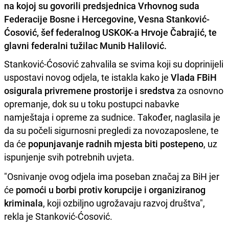
na kojoj su govorili predsjednica Vrhovnog suda
Federacije Bosne i Hercegovine, Vesna Stanković-
Ćosović, šef federalnog USKOK-a Hrvoje Čabrajić, te
glavni federalni tužilac Munib Halilović.
Stanković-Ćosović zahvalila se svima koji su doprinijeli
uspostavi novog odjela, te istakla kako je
Vlada FBiH
osigurala privremene prostorije i sredstva
za osnovno
opremanje, dok su u toku postupci nabavke
namještaja i opreme za sudnice. Također, naglasila je
da su počeli sigurnosni pregledi za novozaposlene, te
da će
popunjavanje radnih mjesta biti postepeno
, uz
ispunjenje svih potrebnih uvjeta.
"Osnivanje ovog odjela ima poseban značaj za BiH jer
će
pomoći u borbi protiv korupcije i organiziranog
kriminala
, koji ozbiljno ugrožavaju razvoj društva",
rekla je Stanković-Ćosović.