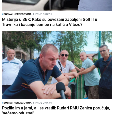
/
BOSNA I HERCEGOVINA
I
PRIJE OKO 2H
Misterija u SBK: Kako su povezani zapaljeni Golf II u
Travniku i bacanje bombe na kafić u Vitezu?
/
BOSNA I HERCEGOVINA
I
PRIJE OKO 3H
Pozlilo im u jami, ali se vratili: Rudari RMU Zenica poručuju,
'nećemo odustati'