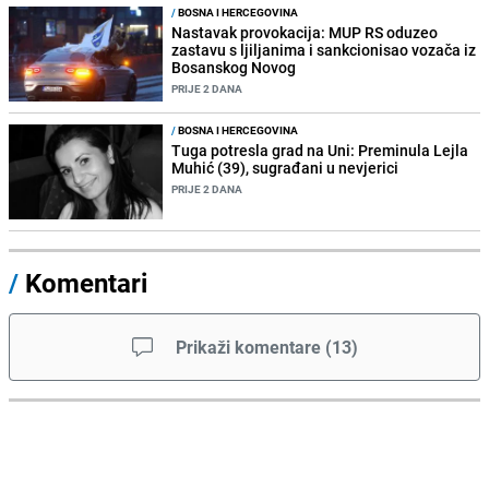
/
BOSNA I HERCEGOVINA
Nastavak provokacija: MUP RS oduzeo
zastavu s ljiljanima i sankcionisao vozača iz
Bosanskog Novog
PRIJE 2 DANA
/
BOSNA I HERCEGOVINA
Tuga potresla grad na Uni: Preminula Lejla
Muhić (39), sugrađani u nevjerici
PRIJE 2 DANA
/
Komentari
Prikaži komentare
(
13
)