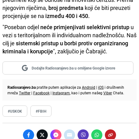
njegovim riječima,
broj predmeta
koji će biti preuzeti
procjenjuje se na
između 400 i 450.
"Poseban odjel
neće primjenjivati selektivni pristup
u
vezi s teritorijalnom ili individualnom nadležnošću. Naš
cilj je
sistemski pristup u borbi protiv organiziranog
kriminala i korupcije
", zaključio je Čabrajić.
Dodajte Radiosarajevo.ba u omiljene Google izvore
Radiosarajevo.ba
pratite putem aplikacije za
Android
|
iOS
i društvenih
mreža
Twitter
|
Facebook
|
Instagram
, kao i putem našeg
Viber
Chata.
#USKOK
#FBIH