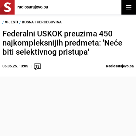
Otvor
/
VIJESTI
/
BOSNA I HERCEGOVINA
Federalni USKOK preuzima 450
najkompleksnijih predmeta: 'Neće
biti selektivnog pristupa'
06.05.25. 13:05
Radiosarajevo.ba
13