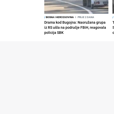
/
BOSNA I HERCEGOVINA
I
PRIJE 2 DANA
/
Drama kod Bugojna: Naoružana grupa
iz RS ušla na područje FBiH, reagovala
policija SBK