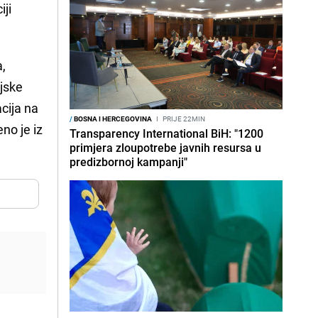
iji
a,
ijske
acija na
/
BOSNA I HERCEGOVINA
I
PRIJE 22MIN
no je iz
Transparency International BiH: "1200
primjera zloupotrebe javnih resursa u
predizbornoj kampanji"