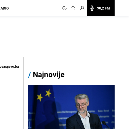
RADIO
90,2 FM
osarajevo.ba
/
Najnovije