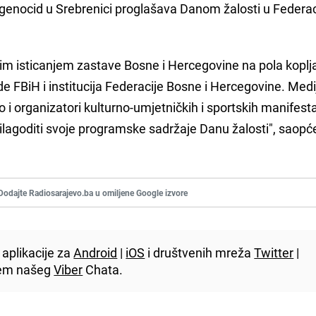
a genocid u Srebrenici proglašava Danom žalosti u Federac
im isticanjem zastave Bosne i Hercegovine na pola koplj
 FBiH i institucija Federacije Bosne i Hercegovine. Med
ao i organizatori kulturno-umjetničkih i sportskih manifest
prilagoditi svoje programske sadržaje Danu žalosti", saopće
Dodajte Radiosarajevo.ba u omiljene Google izvore
aplikacije za
Android
|
iOS
i društvenih mreža
Twitter
|
utem našeg
Viber
Chata.