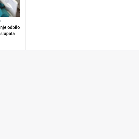
N
anje odbilo
e slupala