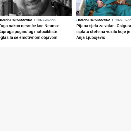
BOSNA I HERCEGOVINA
I
PRIJE 2 DANA
/
BOSNA I HERCEGOVINA
I
PRIJE 1 DA
Tuga nakon nesreće kod Neuma:
Pijana sjela za volan: Osigur
Supruga poginulog motocikliste
isplatu štete na vozilu koje j
oglasila se emotivnom objavom
Anja Ljubojević