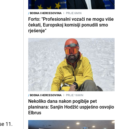
/
BOSNA I HERCEGOVINA
I
PRIJE 6MIN
Forto: "Profesionalni vozači ne mogu više
čekati, Europskoj komisiji ponudili smo
rješenje"
/
BOSNA I HERCEGOVINA
I
PRIJE 16MIN
Nekoliko dana nakon pogibije pet
planinara: Sanjin Hodžić uspješno osvojio
Elbrus
se 11.