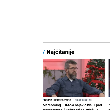
/
Najčitanije
/
BOSNA I HERCEGOVINA
I
PRIJE OKO 11H
/
Meteorolog FHMZ-a najavio kišu i pad
temperatura: "Jedno od najsvježijih