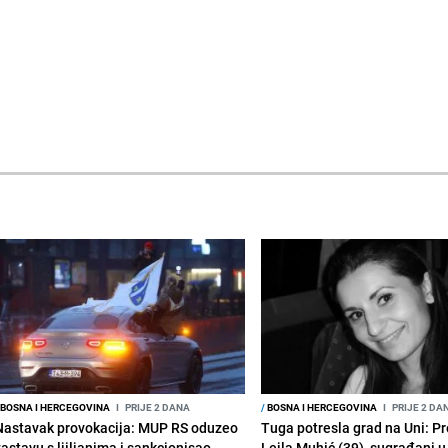
BOSNA I HERCEGOVINA
I
PRIJE 2 DANA
/
BOSNA I HERCEGOVINA
I
PRIJE 2 DA
Nastavak provokacija: MUP RS oduzeo
Tuga potresla grad na Uni: P
zastavu s ljiljanima i sankcionisao
Lejla Muhić (39), sugrađani u