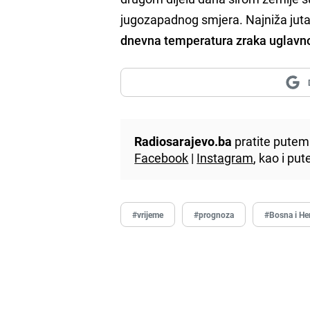
jugozapadnog smjera. Najniža jut
dnevna temperatura zraka uglavn
Radiosarajevo.ba
pratite putem 
Facebook
|
Instagram
, kao i p
#vrijeme
#prognoza
#Bosna i He