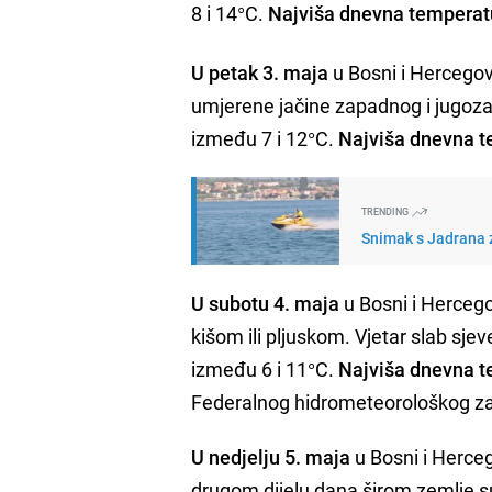
8 i 14°C.
Najviša dnevna temperat
U petak 3. maja
u Bosni i Hercegov
umjerene jačine zapadnog i jugoz
između 7 i 12°C.
Najviša dnevna t
TRENDING
Snimak s Jadrana z
U subotu 4. maja
u Bosni i Herceg
kišom ili pljuskom. Vjetar slab sj
između 6 i 11°C.
Najviša dnevna t
Federalnog hidrometeorološkog z
U nedjelju 5. maja
u Bosni i Herceg
drugom dijelu dana širom zemlje su