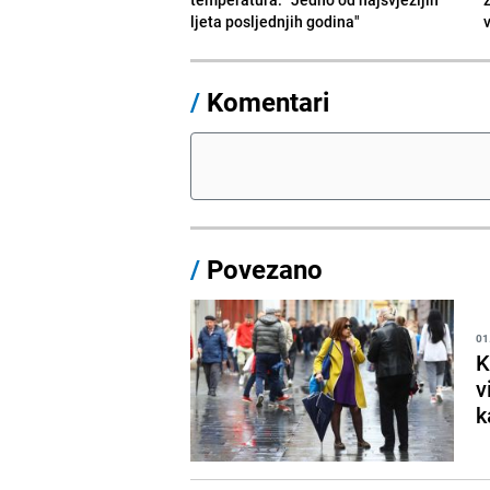
ljeta posljednjih godina"
/
Komentari
/
Povezano
01
K
v
k