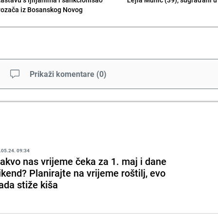
vozača iz Bosanskog Novog
Prikaži komentare
(
0
)
.05.24. 09:34
akvo nas vrijeme čeka za 1. maj i dane
ikend? Planirajte na vrijeme roštilj, evo
ada stiže kiša