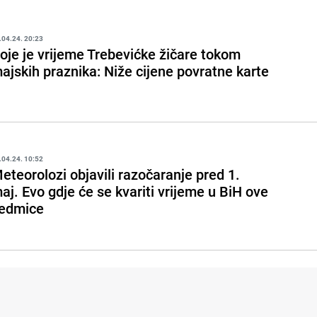
.04.24. 20:23
oje je vrijeme Trebevićke žičare tokom
ajskih praznika: Niže cijene povratne karte
.04.24. 10:52
eteorolozi objavili razočaranje pred 1.
aj. Evo gdje će se kvariti vrijeme u BiH ove
edmice