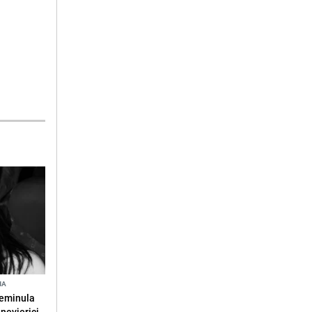
NA
reminula
 nevjerici