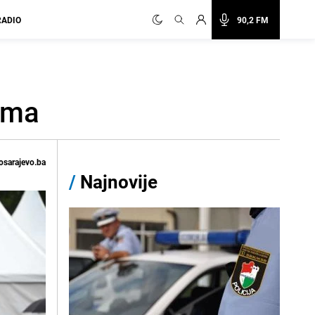
RADIO
90,2 FM
ima
osarajevo.ba
/
Najnovije