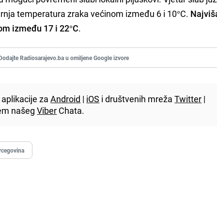
arnja temperatura zraka većinom između 6 i 10°C.
Najviš
om između 17 i 22°C
.
Dodajte Radiosarajevo.ba u omiljene Google izvore
aplikacije za
Android
|
iOS
i društvenih mreža
Twitter
|
utem našeg
Viber
Chata.
rcegovina