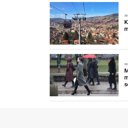
30
K
m
30
M
m
s