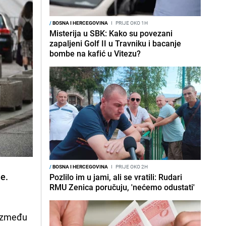
/
BOSNA I HERCEGOVINA
I
PRIJE OKO 1H
Misterija u SBK: Kako su povezani
zapaljeni Golf II u Travniku i bacanje
bombe na kafić u Vitezu?
/
BOSNA I HERCEGOVINA
I
PRIJE OKO 2H
me.
Pozlilo im u jami, ali se vratili: Rudari
RMU Zenica poručuju, 'nećemo odustati'
 između