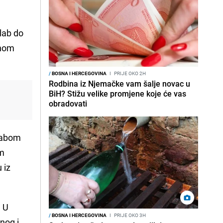
slab do
inom
/
BOSNA I HERCEGOVINA
I
PRIJE OKO 2H
Rodbina iz Njemačke vam šalje novac u
BiH? Stižu velike promjene koje će vas
obradovati
slabom
om
u iz
. U
/
BOSNA I HERCEGOVINA
I
PRIJE OKO 3H
nog i