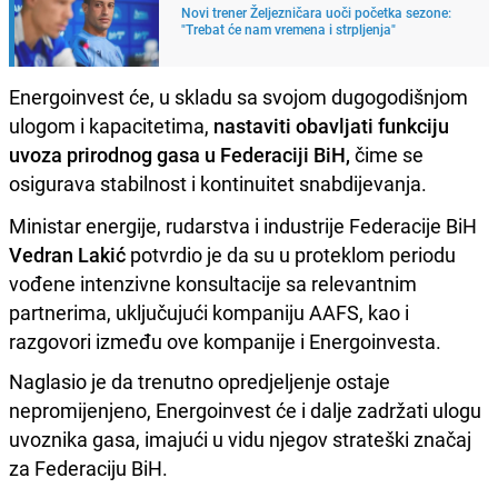
Novi trener Željezničara uoči početka sezone:
"Trebat će nam vremena i strpljenja"
Energoinvest će, u skladu sa svojom dugogodišnjom
ulogom i kapacitetima,
nastaviti obavljati funkciju
uvoza prirodnog gasa u Federaciji BiH,
čime se
osigurava stabilnost i kontinuitet snabdijevanja.
Ministar energije, rudarstva i industrije Federacije BiH
Vedran Lakić
potvrdio je da su u proteklom periodu
vođene intenzivne konsultacije sa relevantnim
partnerima, uključujući kompaniju AAFS, kao i
razgovori između ove kompanije i Energoinvesta.
Naglasio je da trenutno opredjeljenje ostaje
nepromijenjeno, Energoinvest će i dalje zadržati ulogu
uvoznika gasa, imajući u vidu njegov strateški značaj
za Federaciju BiH.