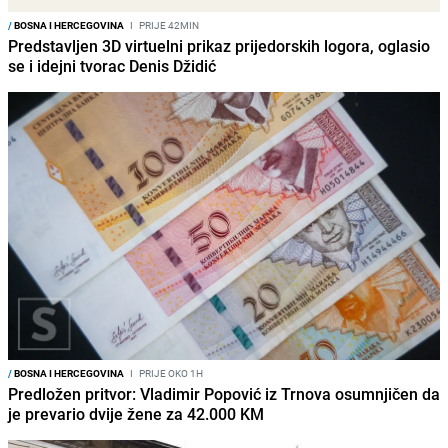
/
BOSNA I HERCEGOVINA
I
PRIJE 42MIN
Predstavljen 3D virtuelni prikaz prijedorskih logora, oglasio
se i idejni tvorac Denis Džidić
/
BOSNA I HERCEGOVINA
I
PRIJE OKO 1H
Predložen pritvor: Vladimir Popović iz Trnova osumnjičen da
je prevario dvije žene za 42.000 KM