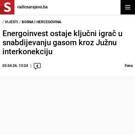
Otvor
/
VIJESTI
/
BOSNA I HERCEGOVINA
Energoinvest ostaje ključni igrač u
snabdijevanju gasom kroz Južnu
interkonekciju
03.04.26. 13:24
Fena
4