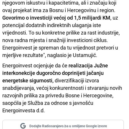
njegovom iskustvu i kapacitetima, ali i značaju koji
ovaj projekat ima za Bosnu i Hercegovinu i region.
Govorimo o investiciji većoj od 1,5 milijardi KM
, uz
potencijal dodatnih indirektnih ulaganja iste
vrijednosti. To su konkretne prilike za rast industrije,
nova radna mjesta i snažniji investicioni ciklus.
Energoinvest je spreman da tu vrijednost pretvori u
mjerljive rezultate", naglasio je Ustamujić.
Energoinvest ocjenjuje da će
realizacija Južne
interkonekcije dugoročno doprinijeti jačanju
energetske sigurnosti,
diverzifikaciji izvora
snabdijevanja, većoj konkurentnosti i stvaranju novih
razvojnih prilika za privredu Bosne i Hercegovine,
saopćila je Služba za odnose s javnošću
Energoinvesta d.d.
Dodajte Radiosarajevo.ba u omiljene Google izvore