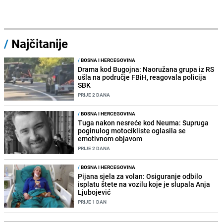
/
Najčitanije
/
BOSNA I HERCEGOVINA
Drama kod Bugojna: Naoružana grupa iz RS
ušla na područje FBiH, reagovala policija
SBK
PRIJE 2 DANA
/
BOSNA I HERCEGOVINA
Tuga nakon nesreće kod Neuma: Supruga
poginulog motocikliste oglasila se
emotivnom objavom
PRIJE 2 DANA
/
BOSNA I HERCEGOVINA
Pijana sjela za volan: Osiguranje odbilo
isplatu štete na vozilu koje je slupala Anja
Ljubojević
PRIJE 1 DAN