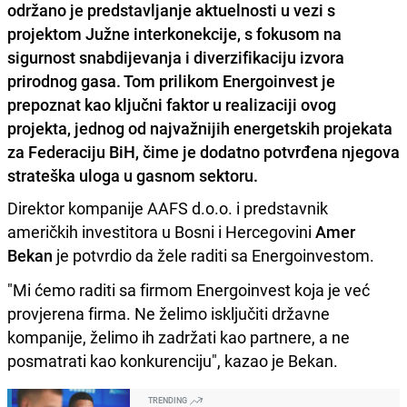
održano je predstavljanje aktuelnosti u vezi s
projektom Južne interkonekcije, s fokusom na
sigurnost snabdijevanja i diverzifikaciju izvora
prirodnog gasa. Tom prilikom Energoinvest je
prepoznat kao ključni faktor u realizaciji ovog
projekta, jednog od najvažnijih energetskih projekata
za Federaciju BiH, čime je dodatno potvrđena njegova
strateška uloga u gasnom sektoru.
Direktor kompanije AAFS d.o.o. i predstavnik
američkih investitora u Bosni i Hercegovini
Amer
Bekan
je potvrdio da žele raditi sa Energoinvestom.
"Mi ćemo raditi sa firmom Energoinvest koja je već
provjerena firma. Ne želimo isključiti državne
kompanije, želimo ih zadržati kao partnere, a ne
posmatrati kao konkurenciju", kazao je Bekan.
TRENDING