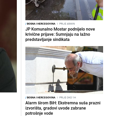
/
BOSNA I HERCEGOVINA
I
PRIJE 48MIN
JP Komunalno Mostar podnijelo nove
krivične prijave: Sumnjaju na lažno
predstavljanje sindikata
/
BOSNA I HERCEGOVINA
I
PRIJE OKO 1H
Alarm širom BiH: Ekstremna suša prazni
izvorišta, gradovi uvode zabrane
potrošnje vode