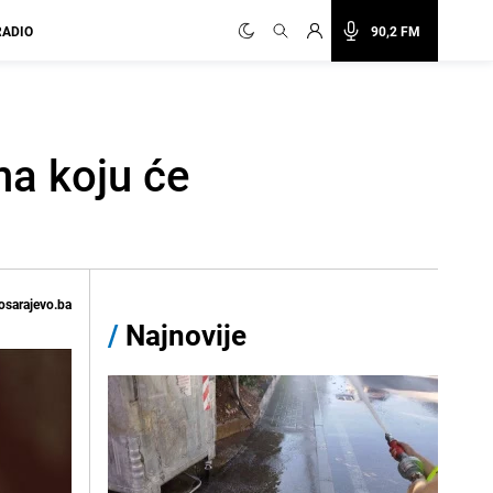
RADIO
90,2 FM
na koju će
osarajevo.ba
/
Najnovije