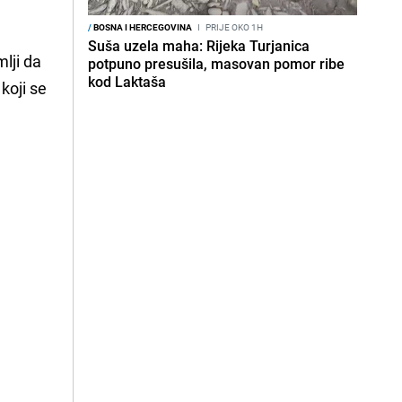
/
BOSNA I HERCEGOVINA
I
PRIJE OKO 1H
Suša uzela maha: Rijeka Turjanica
lji da
potpuno presušila, masovan pomor ribe
kod Laktaša
koji se