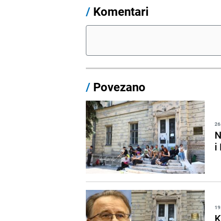
/
Komentari
/
Povezano
26
N
i
19
K