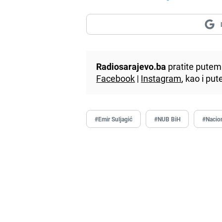
Radiosarajevo.ba
pratite putem 
Facebook
|
Instagram
, kao i p
#Emir Suljagić
#NUB BiH
#Nacion