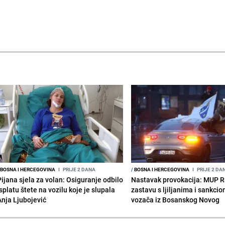
BOSNA I HERCEGOVINA
I
PRIJE 2 DANA
/
BOSNA I HERCEGOVINA
I
PRIJE 2 DA
Pijana sjela za volan: Osiguranje odbilo
Nastavak provokacija: MUP 
splatu štete na vozilu koje je slupala
zastavu s ljiljanima i sankcio
Anja Ljubojević
vozača iz Bosanskog Novog