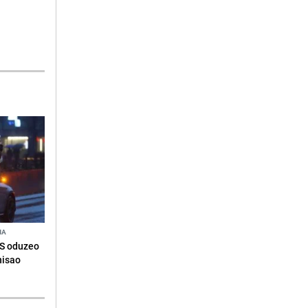
NA
RS oduzeo
nisao