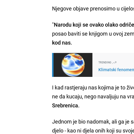
Njegove objave prenosimo u cijelos
"
Narodu koji se ovako olako odriče
posao baviti se knjigom u ovoj zeml
kod nas.
TRENDING
Klimatski fenomeni
I kad rastjeraju nas kojima je to ži
ne da kucaju, nego navaljuju na vr
Srebrenica.
Jednom je bio nadomak, ali ga je sa
djelo - kao ni djela onih koji su sv