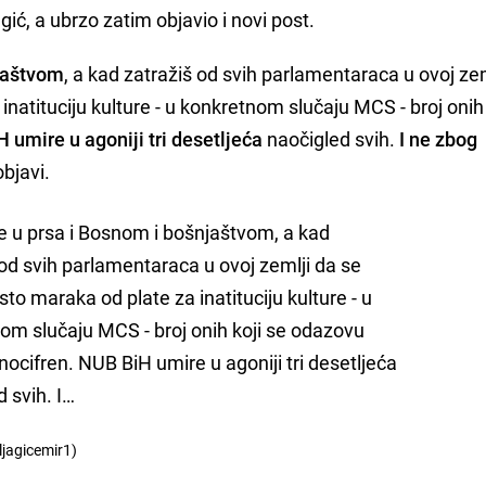
agić, a ubrzo zatim objavio i novi post.
njaštvom
, a kad zatražiš od svih parlamentaraca u ovoj zem
natituciju kulture - u konkretnom slučaju MCS - broj onih 
 umire u agoniji tri desetljeća
naočigled svih.
I ne zbog
objavi.
e u prsa i Bosnom i bošnjaštvom, a kad
 od svih parlamentaraca u ovoj zemlji da se
to maraka od plate za inatituciju kulture - u
om slučaju MCS - broj onih koji se odazovu
ocifren. NUB BiH umire u agoniji tri desetljeća
 svih. I…
ljagicemir1)