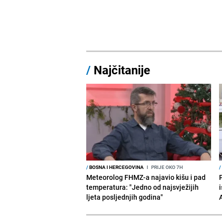
/
Najčitanije
/
BOSNA I HERCEGOVINA
I
PRIJE OKO 7H
/
Meteorolog FHMZ-a najavio kišu i pad
temperatura: "Jedno od najsvježijih
i
ljeta posljednjih godina"