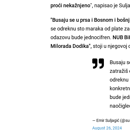
proći nekažnjeno
", napisao je Sulj
"Busaju se u prsa i Bosnom i boš
se odreknu sto maraka od plate za i
odazovu bude jednocifren.
NUB BiH
Milorada Dodika",
stoji u njegovoj 
Busaju s
zatražiš
odreknu s
konkretn
bude jedn
naočigled
— Emir Suljagić (@su
August 26, 2024