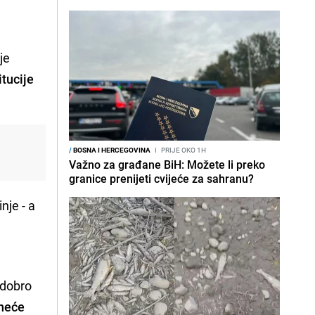
je
itucije
/
BOSNA I HERCEGOVINA
I
PRIJE OKO 1H
Važno za građane BiH: Možete li preko
granice prenijeti cvijeće za sahranu?
nje - a
 dobro
neće