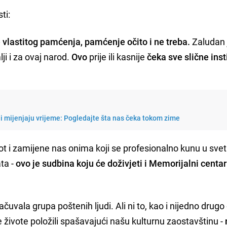
ti:
 vlastitog pamćenja, pamćenje očito i ne treba.
Zaludan 
ji i za ovaj narod.
Ovo
prije ili kasnije
čeka sve slične inst
 mijenjaju vrijeme: Pogledajte šta nas čeka tokom zime
vot i zamijene nas onima koji se profesionalno kunu u sveti
ata -
ovo je sudbina koju će doživjeti i Memorijalni centar
čuvala grupa poštenih ljudi. Ali ni to, kao i nijedno drugo
oje živote položili spašavajući našu kulturnu zaostavštinu -