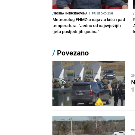
/
BOSNA I HERCEGOVINA
I
PRIJE OKO 23H
/
Meteorolog FHMZ-a najavio kišu i pad
temperatura: "Jedno od najsvježijih
ljeta posljednjih godina"
/
Povezano
20
N
1
20