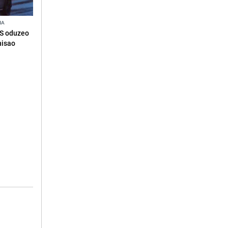
NA
RS oduzeo
nisao