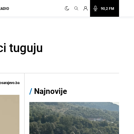
RADIO
90,2 FM
i tuguju
osarajevo.ba
/
Najnovije