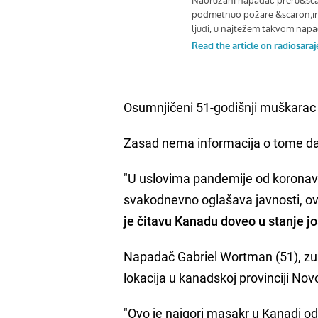
Osumnjičeni 51-godišnji muškarac u
Zasad nema informacija o tome da
"U uslovima pandemije od koronavi
svakodnevno oglašava javnosti, ova
je čitavu Kanadu doveo u stanje jo
Napadač Gabriel Wortman (51), zubn
lokacija u kanadskoj provinciji Nov
"Ovo je najgori masakr u Kanadi od