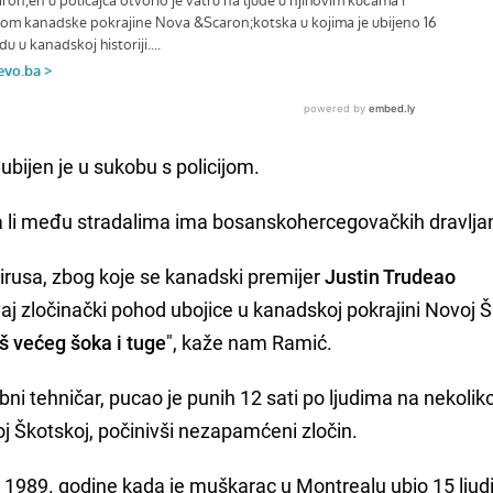
bijen je u sukobu s policijom.
 li među stradalima ima bosanskohercegovačkih dravlja
rusa, zbog koje se kanadski premijer
Justin Trudeao
j zločinački pohod ubojice u kanadskoj pokrajini Novoj 
š većeg šoka i tuge
", kaže nam Ramić.
i tehničar, pucao je punih 12 sati po ljudima na nekolik
oj Škotskoj, počinivši nezapamćeni zločin.
 1989. godine kada je muškarac u Montrealu ubio 15 ljudi