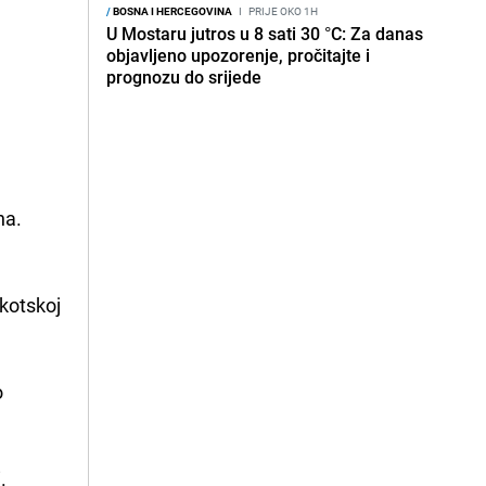
/
BOSNA I HERCEGOVINA
I
PRIJE OKO 1H
U Mostaru jutros u 8 sati 30 °C: Za danas
objavljeno upozorenje, pročitajte i
prognozu do srijede
na.
Škotskoj
o
.