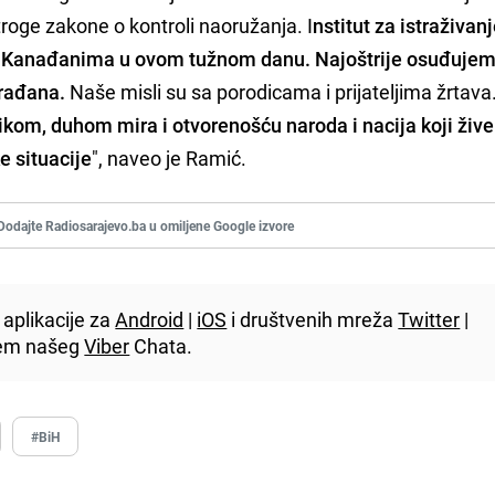
roge zakone o kontroli naoružanja. I
nstitut za istraživan
i Kanađanima u ovom tužnom danu.
Najoštrije osuđujem
građana.
Naše misli su sa porodicama i prijateljima žrtava
om, duhom mira i otvorenošću naroda i nacija koji žive 
e situacije
", naveo je Ramić.
Dodajte Radiosarajevo.ba u omiljene Google izvore
aplikacije za
Android
|
iOS
i društvenih mreža
Twitter
|
utem našeg
Viber
Chata.
#BiH