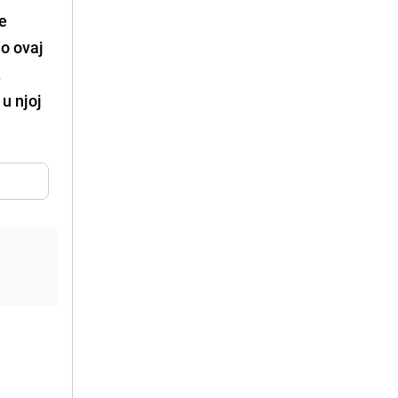
je
o ovaj
.
u njoj