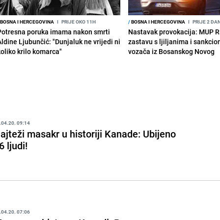
BOSNA I HERCEGOVINA
I
PRIJE OKO 11H
/
BOSNA I HERCEGOVINA
I
PRIJE 2 DA
Potresna poruka imama nakon smrti
Nastavak provokacija: MUP 
Aldine Ljubunčić: "Dunjaluk ne vrijedi ni
zastavu s ljiljanima i sankcio
koliko krilo komarca"
vozača iz Bosanskog Novog
.04.20. 09:14
ajteži masakr u historiji Kanade: Ubijeno
6 ljudi!
.04.20. 07:06