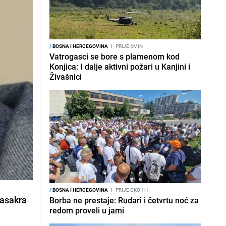
/
BOSNA I HERCEGOVINA
I
PRIJE 4MIN
Vatrogasci se bore s plamenom kod
Konjica: I dalje aktivni požari u Kanjini i
Živašnici
/
BOSNA I HERCEGOVINA
I
PRIJE OKO 1H
masakra
Borba ne prestaje: Rudari i četvrtu noć za
redom proveli u jami