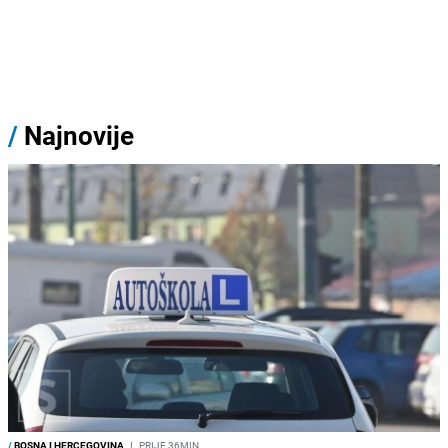
/
Najnovije
/
BOSNA I HERCEGOVINA
I
PRIJE 36MIN