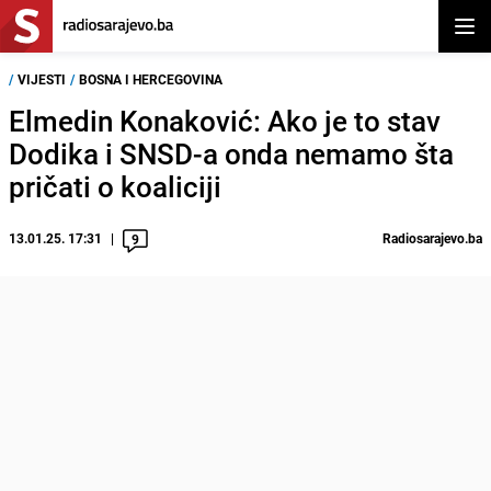
Otvor
/
VIJESTI
/
BOSNA I HERCEGOVINA
Elmedin Konaković: Ako je to stav
Dodika i SNSD-a onda nemamo šta
pričati o koaliciji
13.01.25. 17:31
Radiosarajevo.ba
9