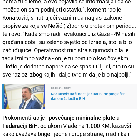
nema tu dileme, a evo pojavila se informacija i da će
možda on sam podnijeti ostavku", komentirao je
Konaković, smatrajući važnim da naglasi zakone i
propise za koje se Nešić (iz)borio u proteklom periodu,
te i ovo: "Kada smo radili evakuaciju iz Gaze - 49 naših
građana dobili su zeleno svjetlo od Izraela, što je bilo
začuđujuće. Operativnost ministra sigurnosti bila je
tada iznimno važna - on je tu postupio kao čovjekm,
uložio je dodatne napore da se spasu ti ljudi, eto to su
sve razlozi zbog kojih i dalje tvrdim da je bio najbolji."
08.01.25. 13:39
Konaković traži da 9. januar bude proglašen
danom žalosti u BiH
Prokomentirao je i
povećanje mininalne plate u
Federaciji BiH
, odlukom Vlade na 1.000 KM, kazavši
kako uvažava brige i jedne i druge strane, i radnika i