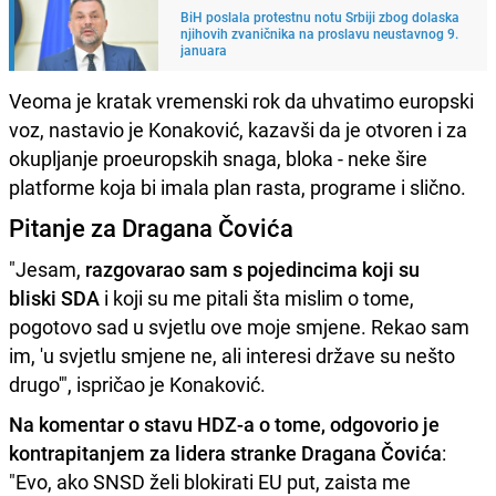
BiH poslala protestnu notu Srbiji zbog dolaska
njihovih zvaničnika na proslavu neustavnog 9.
januara
Veoma je kratak vremenski rok da uhvatimo europski
voz, nastavio je Konaković, kazavši da je otvoren i za
okupljanje proeuropskih snaga, bloka - neke šire
platforme koja bi imala plan rasta, programe i slično.
Pitanje za Dragana Čovića
"Jesam,
razgovarao sam s pojedincima koji su
bliski SDA
i koji su me pitali šta mislim o tome,
pogotovo sad u svjetlu ove moje smjene. Rekao sam
im, 'u svjetlu smjene ne, ali interesi države su nešto
drugo'", ispričao je Konaković.
Na komentar o stavu HDZ-a o tome, odgovorio je
kontrapitanjem za lidera stranke Dragana Čovića
:
"Evo, ako SNSD želi blokirati EU put, zaista me