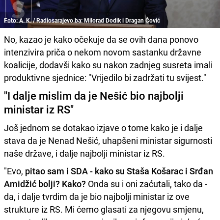
Foto: A. K. / Radiosarajevo.ba: Milorad Dodik i Dragan Čović
No, kazao je kako očekuje da se ovih dana ponovo
intenzivira priča o nekom novom sastanku državne
koalicije, dodavši kako su nakon zadnjeg susreta imali
produktivne sjednice: "Vrijedilo bi zadržati tu svijest."
"I dalje mislim da je Nešić bio najbolji
ministar iz RS"
Još jednom se dotakao izjave o tome kako je i dalje
stava da je Nenad Nešić, uhapšeni ministar sigurnosti
naše države, i dalje najbolji ministar iz RS.
"Evo,
pitao sam i SDA - kako su Staša Košarac i Srđan
Amidžić bolji? Kako?
Onda su i oni zaćutali, tako da -
da, i dalje tvrdim da je bio najbolji ministar iz ove
strukture iz RS. Mi ćemo glasati za njegovu smjenu,