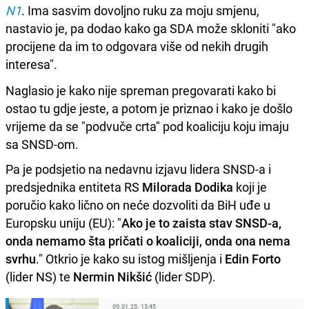
N1
. Ima sasvim dovoljno ruku za moju smjenu,
nastavio je, pa dodao kako ga SDA može skloniti "ako
procijene da im to odgovara više od nekih drugih
interesa".
Naglasio je kako nije spreman pregovarati kako bi
ostao tu gdje jeste, a potom je priznao i kako je došlo
vrijeme da se "podvuče crta" pod koaliciju koju imaju
sa SNSD-om.
Pa je podsjetio na nedavnu izjavu lidera SNSD-a i
predsjednika entiteta RS
Milorada Dodika
koji je
poručio kako lično on neće dozvoliti da BiH uđe u
Europsku uniju (EU): "
Ako je to zaista stav SNSD-a,
onda nemamo šta pričati o koaliciji, onda ona nema
svrhu
." Otkrio je kako su istog mišljenja i
Edin Forto
(lider NS) te
Nermin Nikšić
(lider SDP).
09.01.25. 13:45