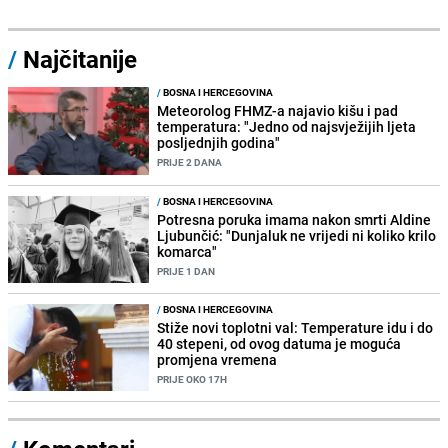
/
Najčitanije
/
BOSNA I HERCEGOVINA
Meteorolog FHMZ-a najavio kišu i pad
temperatura: "Jedno od najsvježijih ljeta
posljednjih godina"
PRIJE 2 DANA
/
BOSNA I HERCEGOVINA
Potresna poruka imama nakon smrti Aldine
Ljubunčić: "Dunjaluk ne vrijedi ni koliko krilo
komarca"
PRIJE 1 DAN
/
BOSNA I HERCEGOVINA
Stiže novi toplotni val: Temperature idu i do
40 stepeni, od ovog datuma je moguća
promjena vremena
PRIJE OKO 17H