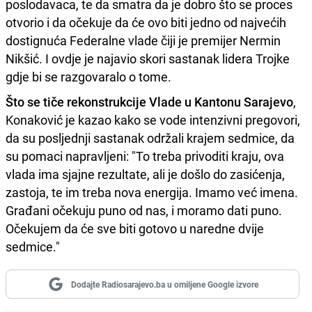
poslodavaca, te da smatra da je dobro što se proces
otvorio i da očekuje da će ovo biti jedno od najvećih
dostignuća Federalne vlade čiji je premijer Nermin
Nikšić. I ovdje je najavio skori sastanak lidera Trojke
gdje bi se razgovaralo o tome.
Što se tiče rekonstrukcije Vlade u Kantonu Sarajevo
,
Konaković je kazao kako se vode intenzivni pregovori,
da su posljednji sastanak održali krajem sedmice, da
su pomaci napravljeni: "To treba privoditi kraju, ova
vlada ima sjajne rezultate, ali je došlo do zasićenja,
zastoja, te im treba nova energija. Imamo već imena.
Građani očekuju puno od nas, i moramo dati puno.
Očekujem da će sve biti gotovo u naredne dvije
sedmice."
Dodajte Radiosarajevo.ba u omiljene Google izvore