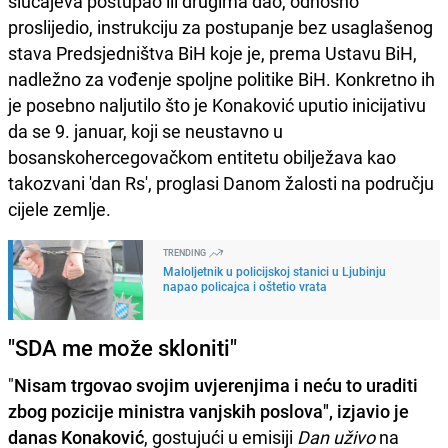
slučajeva postupao ili drugima dao, odnosno
proslijedio, instrukciju za postupanje bez usaglašenog
stava Predsjedništva BiH koje je, prema Ustavu BiH,
nadležno za vođenje spoljne politike BiH. Konkretno ih
je posebno naljutilo što je Konaković uputio inicijativu
da se 9. januar, koji se neustavno u
bosanskohercegovačkom entitetu obilježava kao
takozvani 'dan Rs', proglasi Danom žalosti na području
cijele zemlje.
TRENDING
Maloljetnik u policijskoj stanici u Ljubinju
napao policajca i oštetio vrata
"SDA me može skloniti"
"
Nisam trgovao svojim uvjerenjima i neću to uraditi
zbog pozicije ministra vanjskih poslova", izjavio je
danas Konaković
, gostujući u emisiji
Dan uživo
na