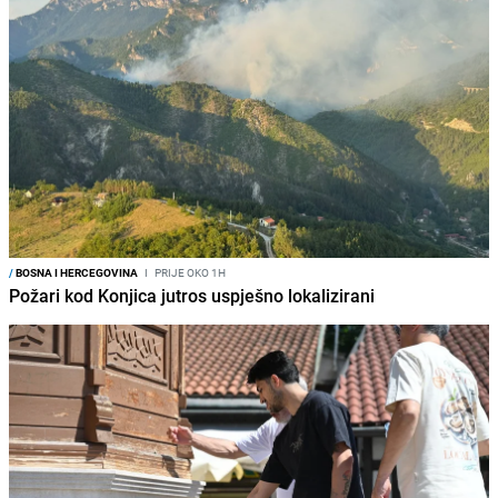
/
BOSNA I HERCEGOVINA
I
PRIJE OKO 1H
Požari kod Konjica jutros uspješno lokalizirani