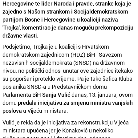
Hercegovine te lider Naroda i pravde, stranke koja je
zajedno s Našom strankom i Socijaldemokratskom
partijom Bosne i Hercegovine u koaliciji naziva
'Trojka', komentirao je danas moguću prekompoziciju
državne vlasti.
Podsjetimo, Trojka je u koaliciji s Hrvatskom
demokratskom zajednicom (HDZ) BiH i Savezom
nezavisnih socijaldemokrata (SNSD) na državnom
nivou, no politički odnosi unutar ove zajednice itekako
su pogoršani proteklo vrijeme. Pa je tako šefica Kluba
poslanika SNSD-a u Predstavničkom domu
Parlamenta BiH
Sanja Vulić
danas, 13. januara, ovom
domu
predala inicijativu za smjenu ministra vanjskih
poslova
u Vijeću ministara.
Vulić je rekla da je inicijativa za rekonstrukciju Vijeća
ministara upućena jer je Konaković u nekoliko