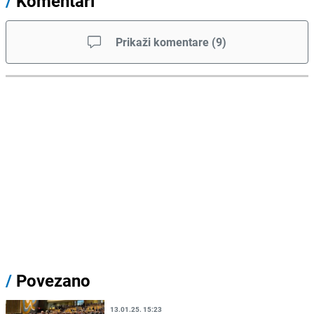
/
Komentari
Prikaži komentare
(
9
)
/
Povezano
13.01.25. 15:23