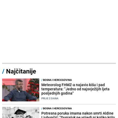
/
Najčitanije
/
BOSNA I HERCEGOVINA
Meteorolog FHMZ-a najavio kišu i pad
temperatura: "Jedno od najsvježijih ljeta
posljednjih godina"
PRIJE 2 DANA
/
BOSNA I HERCEGOVINA
Potresna poruka imama nakon smrti Aldine
Ljubunčić: "Dunjaluk ne vrijedi ni koliko krilo