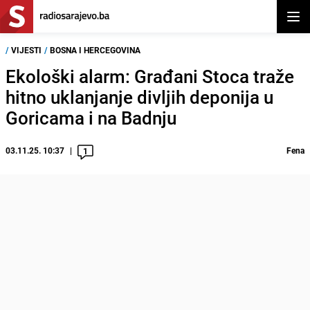
Otvor
/
VIJESTI
/
BOSNA I HERCEGOVINA
Ekološki alarm: Građani Stoca traže
hitno uklanjanje divljih deponija u
Goricama i na Badnju
03.11.25. 10:37
Fena
1