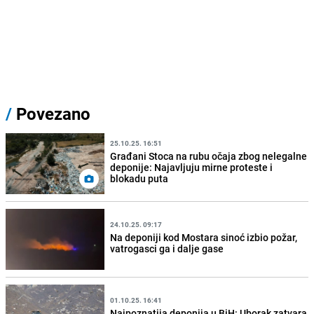
/
Povezano
25.10.25. 16:51
Građani Stoca na rubu očaja zbog nelegalne
deponije: Najavljuju mirne proteste i
blokadu puta
24.10.25. 09:17
Na deponiji kod Mostara sinoć izbio požar,
vatrogasci ga i dalje gase
01.10.25. 16:41
Najpoznatija deponija u BiH: Uborak zatvara