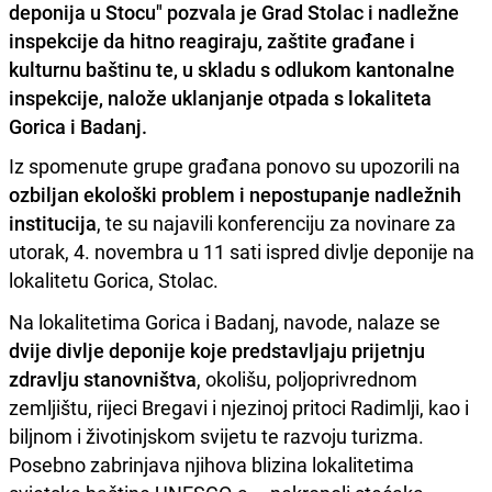
deponija u Stocu" pozvala je Grad Stolac i nadležne
inspekcije da hitno reagiraju, zaštite građane i
kulturnu baštinu te, u skladu s odlukom kantonalne
inspekcije, nalože uklanjanje otpada s lokaliteta
Gorica i Badanj.
Iz spomenute grupe građana ponovo su upozorili na
ozbiljan ekološki problem i nepostupanje nadležnih
institucija
, te su najavili konferenciju za novinare za
utorak, 4. novembra u 11 sati ispred divlje deponije na
lokalitetu Gorica, Stolac.
Na lokalitetima Gorica i Badanj, navode, nalaze se
dvije divlje deponije koje predstavljaju prijetnju
zdravlju stanovništva
, okolišu, poljoprivrednom
zemljištu, rijeci Bregavi i njezinoj pritoci Radimlji, kao i
biljnom i životinjskom svijetu te razvoju turizma.
Posebno zabrinjava njihova blizina lokalitetima