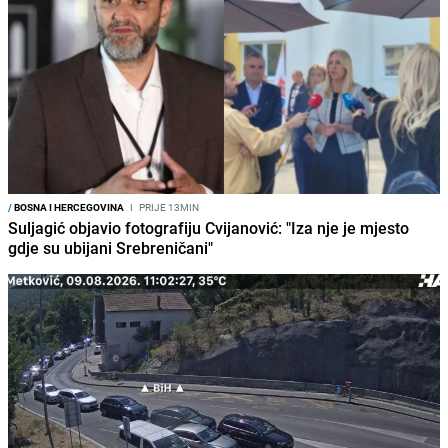
/
BOSNA I HERCEGOVINA
I
PRIJE 13MIN
Suljagić objavio fotografiju Cvijanović: "Iza nje je mjesto
gdje su ubijani Srebreničani"