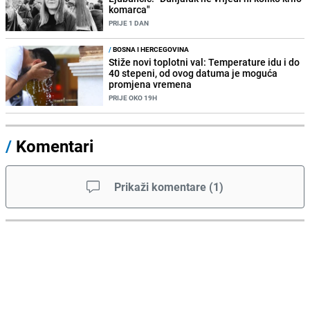
komarca"
PRIJE 1 DAN
/
BOSNA I HERCEGOVINA
Stiže novi toplotni val: Temperature idu i do
40 stepeni, od ovog datuma je moguća
promjena vremena
PRIJE OKO 19H
/
Komentari
Prikaži komentare
(
1
)