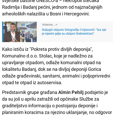
svjetske baštine UNESCO-a – nekropoli stećaka
Radimlja i Badanj pećini, jednom od najznačajnijih
arheoloških nalazišta u Bosni i Hercegovini.
TRENDING
Suljagić objavio fotografiju Cvijanović: "Iza nje
je mjesto gdje su ubijani Srebreničani"
Kako ističu iz "Pokreta protiv divljih deponija",
Komunalno d.o.o. Stolac, koje je nadležno za
upravljanje otpadom, odlaže komunalni otpad na
lokalitetu Badanj, dok se na divljoj deponiji Gorica
odlaže građevinski, sanitarni, animalni i poljoprivredni
otpad te otpad iz autoservisa.
Predstavnik grupe građana
Almin Pehilj
podsjetio je
da su još u aprilu zatražili od općinske Službe za
graditeljstvo informaciju o postojanju deponije i
planiranim koracima za njezino uklanjanje, no odgovor