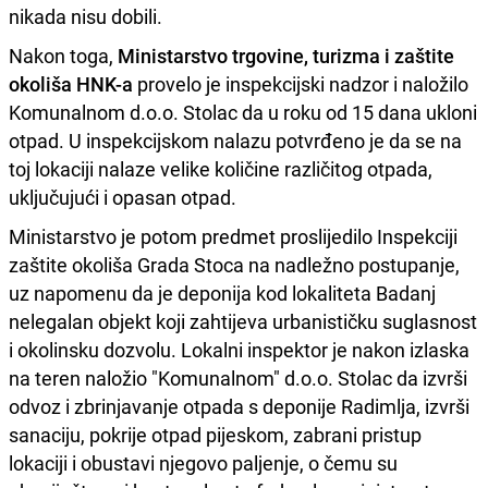
nikada nisu dobili.
Nakon toga,
Ministarstvo trgovine, turizma i zaštite
okoliša HNK-a
provelo je inspekcijski nadzor i naložilo
Komunalnom d.o.o. Stolac da u roku od 15 dana ukloni
otpad. U inspekcijskom nalazu potvrđeno je da se na
toj lokaciji nalaze velike količine različitog otpada,
uključujući i opasan otpad.
Ministarstvo je potom predmet proslijedilo Inspekciji
zaštite okoliša Grada Stoca na nadležno postupanje,
uz napomenu da je deponija kod lokaliteta Badanj
nelegalan objekt koji zahtijeva urbanističku suglasnost
i okolinsku dozvolu. Lokalni inspektor je nakon izlaska
na teren naložio "Komunalnom" d.o.o. Stolac da izvrši
odvoz i zbrinjavanje otpada s deponije Radimlja, izvrši
sanaciju, pokrije otpad pijeskom, zabrani pristup
lokaciji i obustavi njegovo paljenje, o čemu su