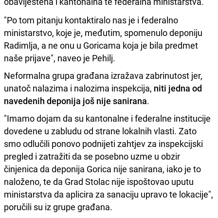
obaviještena i kantonalna te federalna ministarstva.
"Po tom pitanju kontaktiralo nas je i federalno
ministarstvo, koje je, međutim, spomenulo deponiju
Radimlja, a ne onu u Goricama koja je bila predmet
naše prijave", naveo je Pehilj.
Neformalna grupa građana izražava zabrinutost jer,
unatoč nalazima i nalozima inspekcija,
niti jedna od
navedenih deponija još nije sanirana
.
"Imamo dojam da su kantonalne i federalne institucije
dovedene u zabludu od strane lokalnih vlasti. Zato
smo odlučili ponovo podnijeti zahtjev za inspekcijski
pregled i zatražiti da se posebno uzme u obzir
činjenica da deponija Gorica nije sanirana, iako je to
naloženo, te da Grad Stolac nije ispoštovao uputu
ministarstva da aplicira za sanaciju upravo te lokacije",
poručili su iz grupe građana.