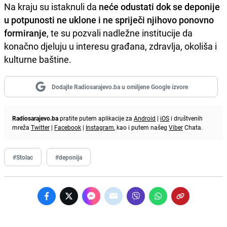
Na kraju su istaknuli da
neće odustati dok se deponije
u potpunosti ne uklone i ne spriječi njihovo ponovno
formiranje
, te su pozvali nadležne institucije da
konačno djeluju u interesu građana, zdravlja, okoliša i
kulturne baštine.
Dodajte Radiosarajevo.ba u omiljene Google izvore
Radiosarajevo.ba
pratite putem aplikacije za
Android
|
iOS
i društvenih
mreža
Twitter
|
Facebook
|
Instagram
, kao i putem našeg
Viber
Chata.
#Stolac
#deponija