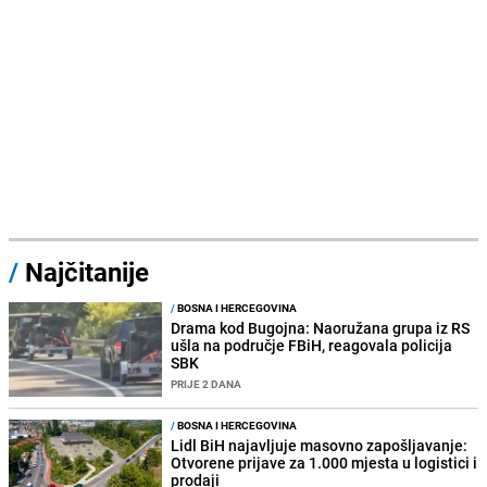
/
Najčitanije
/
BOSNA I HERCEGOVINA
Drama kod Bugojna: Naoružana grupa iz RS
ušla na područje FBiH, reagovala policija
SBK
PRIJE 2 DANA
/
BOSNA I HERCEGOVINA
Lidl BiH najavljuje masovno zapošljavanje:
Otvorene prijave za 1.000 mjesta u logistici i
prodaji