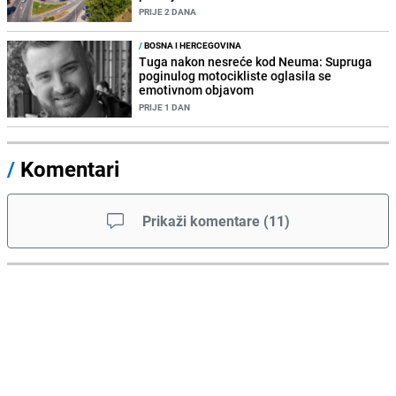
PRIJE 2 DANA
/
BOSNA I HERCEGOVINA
Tuga nakon nesreće kod Neuma: Supruga
poginulog motocikliste oglasila se
emotivnom objavom
PRIJE 1 DAN
/
Komentari
Prikaži komentare
(
11
)