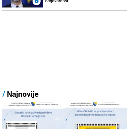
odgovornost'
/
Najnovije