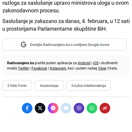
razloga za saslušanje upravo ministrova uloga u ovom
zakonodavnom procesu.
Saslušanje je zakazano za danas, 4. februara, u 12 sati
u prostorijama Parlamentarne skupštine BiH.
Dodajte Radiosarajevo.ba u omiljene Google izvore
Radiosarajevo.ba
pratite putem aplikacije za
Android
|
iOS
i društvenih
mreža
Twitter
|
Facebook
|
Instagram
, kao i putem našeg
Viber
Chata.
# Edin Forto
#saslušanje
#Južna interkonekcija