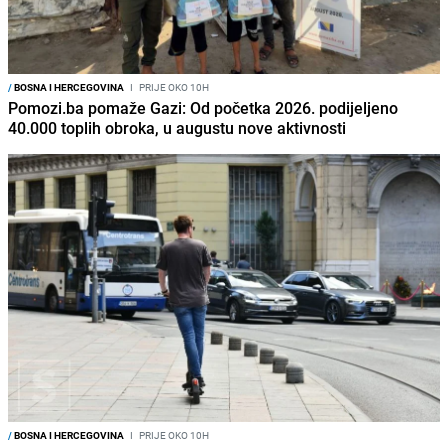
/
BOSNA I HERCEGOVINA
I
PRIJE OKO 10H
Pomozi.ba pomaže Gazi: Od početka 2026. podijeljeno
40.000 toplih obroka, u augustu nove aktivnosti
/
BOSNA I HERCEGOVINA
I
PRIJE OKO 10H