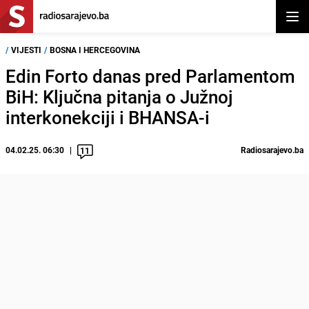
Otvor
/
VIJESTI
/
BOSNA I HERCEGOVINA
Edin Forto danas pred Parlamentom
BiH: Ključna pitanja o Južnoj
interkonekciji i BHANSA-i
04.02.25. 06:30
Radiosarajevo.ba
11