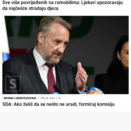
Sve više povrijeđenih na romobilima: Ljekari upozoravaju
da najčešće stradaju djeca
/
BOSNA I HERCEGOVINA
I
PRIJE OKO 11H
SDA: Ako želiš da se nešto ne uradi, formiraj komisiju