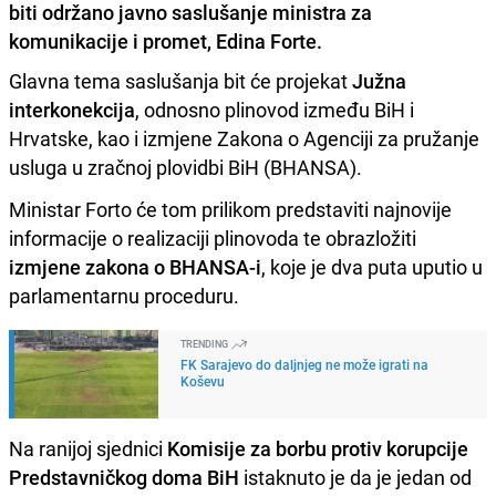
biti održano javno saslušanje ministra za
komunikacije i promet, Edina Forte.
Glavna tema saslušanja bit će projekat
Južna
interkonekcija
, odnosno plinovod između BiH i
Hrvatske, kao i izmjene Zakona o Agenciji za pružanje
usluga u zračnoj plovidbi BiH (BHANSA).
Ministar Forto će tom prilikom predstaviti najnovije
informacije o realizaciji plinovoda te obrazložiti
izmjene zakona o BHANSA-i
, koje je dva puta uputio u
parlamentarnu proceduru.
TRENDING
FK Sarajevo do daljnjeg ne može igrati na
Koševu
Na ranijoj sjednici
Komisije za borbu protiv korupcije
Predstavničkog doma BiH
istaknuto je da je jedan od