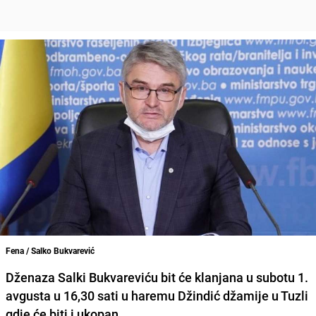
Fena / Salko Bukvarević
Dženaza
Salki Bukvareviću
bit će klanjana u subotu 1.
avgusta u 16,30 sati u haremu D
žindić džamije u Tuzli
gdje će biti i ukopan.