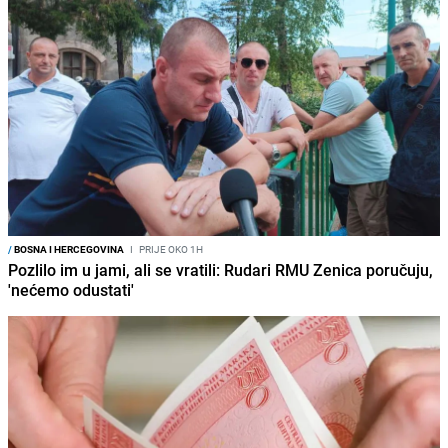
/
BOSNA I HERCEGOVINA
I
PRIJE OKO 1H
Pozlilo im u jami, ali se vratili: Rudari RMU Zenica poručuju,
'nećemo odustati'