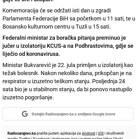
Komemoracija će se održati isti dan u zgradi
Parlamenta Federacije BiH sa početkom u 11 sati, te u
Bosansko kulturnom centru u Tuzli u 15 sati.
Federalni ministar za boračka pitanja preminuo je
jučer u izolatoriju KCUS-a na Podhrastovima, gdje se
liječio od koronavirusa.
Ministar Bukvarević je 22. jula primljen u izolatorij kao
težak bolesnik. Nakon nekoliko dana, prikopčan je na
respirator u izuzetno teškom stanju. Posljednja 24
sata bio je u stabilnom stanju, da bi ponovo nastupilo
izuzetno pogoršanje.
Dodajte Radiosarajevo.ba u omiljene Google izvore
Radiosarajevo.ba
pratite putem aplikacije za
Android
|
iOS
i društvenih
mreža
Twitter
|
Facebook
|
Instagram
, kao i putem našeg
Viber
Chata.