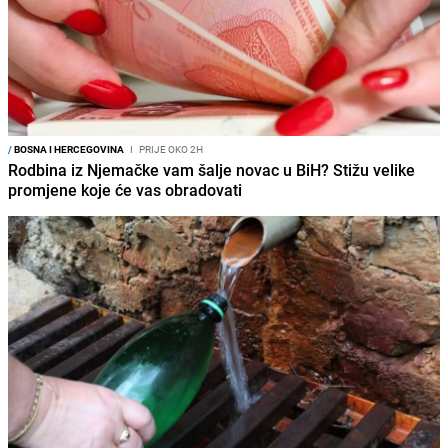
/
BOSNA I HERCEGOVINA
I
PRIJE OKO 2H
Rodbina iz Njemačke vam šalje novac u BiH? Stižu velike
promjene koje će vas obradovati