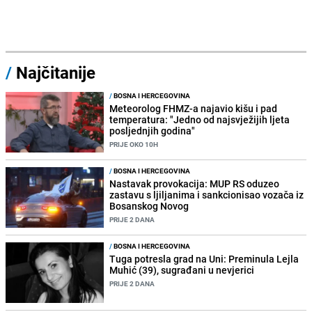
/
Najčitanije
/
BOSNA I HERCEGOVINA
Meteorolog FHMZ-a najavio kišu i pad
temperatura: "Jedno od najsvježijih ljeta
posljednjih godina"
PRIJE OKO 10H
/
BOSNA I HERCEGOVINA
Nastavak provokacija: MUP RS oduzeo
zastavu s ljiljanima i sankcionisao vozača iz
Bosanskog Novog
PRIJE 2 DANA
/
BOSNA I HERCEGOVINA
Tuga potresla grad na Uni: Preminula Lejla
Muhić (39), sugrađani u nevjerici
PRIJE 2 DANA