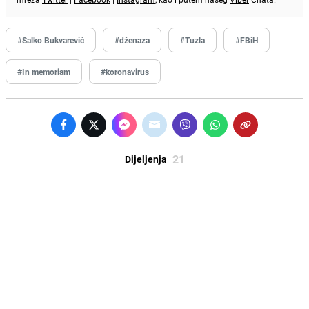
#Salko Bukvarević
#dženaza
#Tuzla
#FBiH
#In memoriam
#koronavirus
21
Dijeljenja