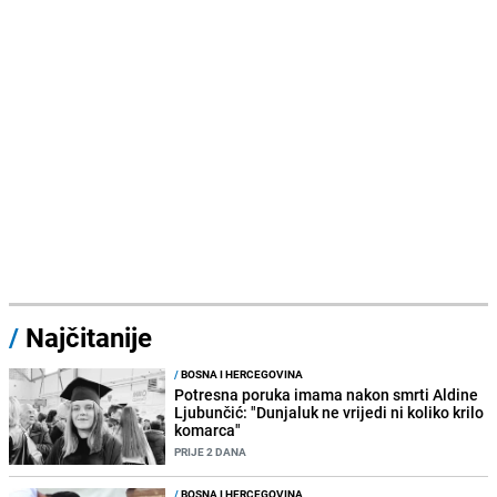
/
Najčitanije
/
BOSNA I HERCEGOVINA
Potresna poruka imama nakon smrti Aldine
Ljubunčić: "Dunjaluk ne vrijedi ni koliko krilo
komarca"
PRIJE 2 DANA
/
BOSNA I HERCEGOVINA