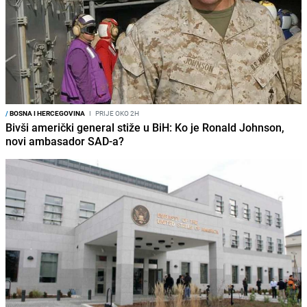
/
BOSNA I HERCEGOVINA
I
PRIJE OKO 2H
Bivši američki general stiže u BiH: Ko je Ronald Johnson,
novi ambasador SAD-a?