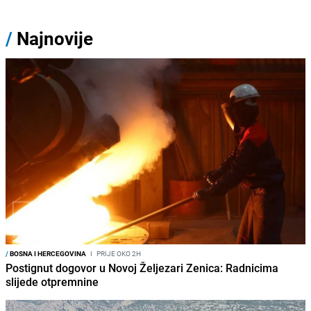
/
Najnovije
/
BOSNA I HERCEGOVINA
I
PRIJE OKO 2H
Postignut dogovor u Novoj Željezari Zenica: Radnicima
slijede otpremnine