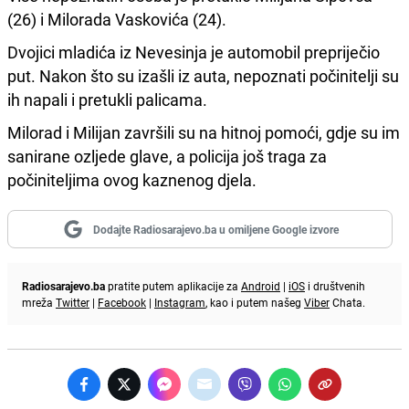
(26) i Milorada Vaskovića (24).
Dvojici mladića iz Nevesinja je automobil prepriječio
put. Nakon što su izašli iz auta, nepoznati počinitelji su
ih napali i pretukli palicama.
Milorad i Milijan završili su na hitnoj pomoći, gdje su im
sanirane ozljede glave, a policija još traga za
počiniteljima ovog kaznenog djela.
Dodajte Radiosarajevo.ba u omiljene Google izvore
Radiosarajevo.ba
pratite putem aplikacije za
Android
|
iOS
i društvenih
mreža
Twitter
|
Facebook
|
Instagram
, kao i putem našeg
Viber
Chata.