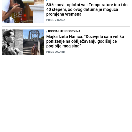
Stiže novi toplotni val: Temperature idu i do
40 stepeni, od ovog datuma je moguća
promjena vremena
PRIJE 2 DANA
/
BOSNA I HERCEGOVINA
Majka Izeta Nanića: "Doživjela sam veliko
poniženje na obilježavanju godišnjice
pogibije mog sina"
PRIJE OKO 8H