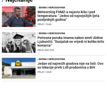
/
BOSNA I HERCEGOVINA
Meteorolog FHMZ-a najavio kišu i pad
temperatura: "Jedno od najsvježijih ljeta
posljednjih godina"
PRIJE 1 DAN
/
BOSNA I HERCEGOVINA
Potresna poruka imama nakon smrti Aldine
Ljubunčić: "Dunjaluk ne vrijedi ni koliko krilo
komarca"
PRIJE OKO 22H
/
BOSNA I HERCEGOVINA
Jedan od najvećih gradova nije na listi: Ovo
su lokacije prvih Lidl prodavnica u BiH
PRIJE 1 DAN