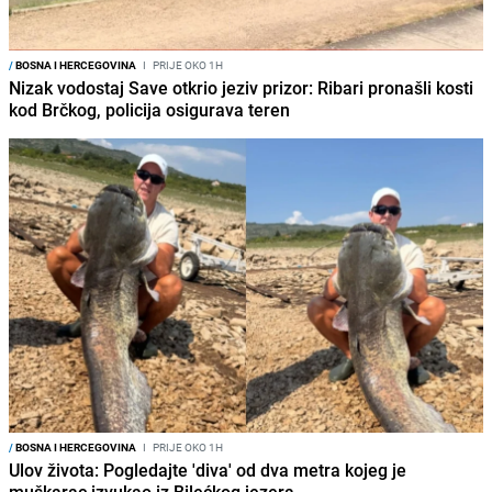
/
BOSNA I HERCEGOVINA
I
PRIJE OKO 1H
Nizak vodostaj Save otkrio jeziv prizor: Ribari pronašli kosti
kod Brčkog, policija osigurava teren
/
BOSNA I HERCEGOVINA
I
PRIJE OKO 1H
Ulov života: Pogledajte 'diva' od dva metra kojeg je
muškarac izvukao iz Bilećkog jezera