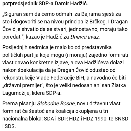
potpredsjednik SDP-a Damir Hadžić.
„Siguran sam da ćemo odmah iza Bajrama sjesti za
sto i dogovoriti se na nivou principa iz Brčkog. I Dragan
Čović je shvatio da se stvari, jednostavno, moraju tako
poredati“, kazao je Hadžić za
Dnevni avaz
.
Posljednjih sedmica je malo ko od predstavnika
političkih partija koje mogu (i moraju) zajedno formirati
vlast davao konkretne izjave, a ova Hadžićeva dolazi
nakon špekulacija da je Dragan Čović odustao od
rekonstrukcije Vlade Federacije BiH, a navodno će biti
„državni premijer“, što je veliki nedosanjani san Zlatka
Lagumdžije, lidera SDP-a.
Prema pisanju
Slobodne Bosne
, novu državnu vlast
formirat će šestočlana koalicija okupljena u tri
nacionalna bloka: SDA i SDP, HDZ i HDZ 1990, te SNSD
i SDS.