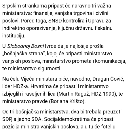
Srpskim strankama pripast će naravno tri važna
ministarstva: finansije, vanjska trgovina i civilni
poslovi. Pored toga, SNSD kontrolira i Upravu za
indirektno oporezivanje, ključnu državnu fiskalnu
instituciju.
U
Slobodnoj Bosni
tvrde da je najlošije prošla
„bošnjačka strana“, kojoj će pripasti ministarstvo
vanjskih poslova, ministarstvo prometa i komunikacija,
te ministarstvo sigurnosti.
Na čelu Vijeća ministara biće, navodno, Dragan Čović,
lider HDZ-a. Hrvatima će pripasti i ministarstvo
izbjeglih i raseljenih lica (Martin Raguž, HDZ 1990), te
ministarstvo pravde (Borjana Krišto).
Od tri bošnjačka ministarstva, dva bi trebala preuzeti
SDP, a jedno SDA. Socijaldemokratima će pripasti
pozicija ministra vanjskih poslova, a u tu će fotelju