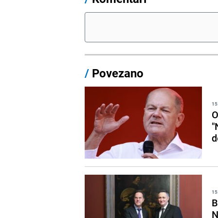
/
Povezano
15
O
"
d
15
B
N