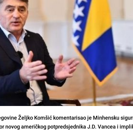
egovine Željko Komšić komentarisao je Minhensku sigu
vor novog američkog potpredsjednika J.D. Vancea i impli