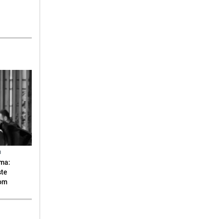
N
ma:
ste
vom