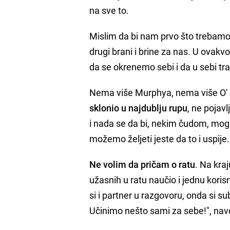
na sve to.
Mislim da bi nam prvo što trebamo 
drugi brani i brine za nas. U ovakvo
da se okrenemo sebi i da u sebi t
Nema više Murphya, nema više O' B
sklonio u najdublju rupu
, ne pojav
i nada se da bi, nekim čudom, moga
možemo željeti jeste da to i uspije.
Ne volim da pričam o ratu
. Na kra
užasnih u ratu naučio i jednu koris
si i partner u razgovoru, onda si su
Učinimo nešto sami za sebe!", nav