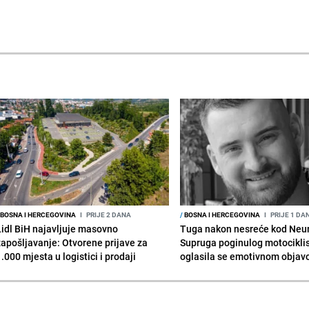
BOSNA I HERCEGOVINA
I
PRIJE 2 DANA
/
BOSNA I HERCEGOVINA
I
PRIJE 1 DA
Lidl BiH najavljuje masovno
Tuga nakon nesreće kod Neu
zapošljavanje: Otvorene prijave za
Supruga poginulog motocikli
.000 mjesta u logistici i prodaji
oglasila se emotivnom obja