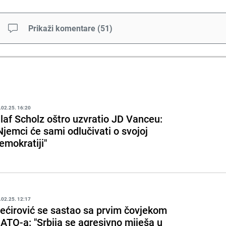
Prikaži komentare
(
51
)
.02.25. 16:20
laf Scholz oštro uzvratio JD Vanceu:
Njemci će sami odlučivati o svojoj
emokratiji"
.02.25. 12:17
ećirović se sastao sa prvim čovjekom
ATO-a: "Srbija se agresivno miješa u