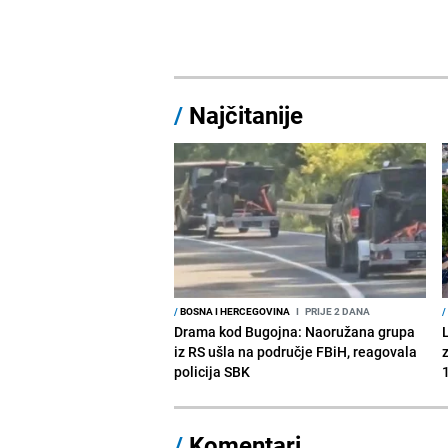
/
Najčitanije
/
BOSNA I HERCEGOVINA
I
PRIJE 2 DANA
/
Drama kod Bugojna: Naoružana grupa
iz RS ušla na područje FBiH, reagovala
policija SBK
1
/
Komentari