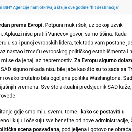
i BiH? Agencije nam otkrivaju šta je ove godine "hit destinacija"
dan prema Evropi.
Potpuni muk i šok, uz pokoji uzvik
 Aplauzi nisu pratili Vanceov govor, samo tišina. Kada
u u sali punoj evropskih lidera, tek tada vam postane j
je jaz nastao između evropskog političkog establišmenta i 
mi se da je taj jaz nepremostiv.
Za Evropu sigurno dolaz
 SAD siguno nikada nisu bile jače kao što su to sada sa
 ni ovako brutalno bila ogoljena politika Washingtona. Sa
 prijašnjih vremena. Sve što aktualni predsjednik SAD kaže,
provede.
pitanje gdje smo mi u svemu tome i
kako se postaviti u
reno likuju i očekuju sve benefite od nove administracije,
politička scena posvađana
, podijeljena i gotovo ne obrać