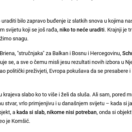
uraditi bilo zapravo buđenje iz slatkih snova u kojima n
m svijetu koji se još rađa,
niko to neće uraditi
. Krajnji je 
ražimo snagu.
riena, "stručnjaka" za Balkan i Bosnu i Hercegovinu,
Sch
ljuje se, a sve o čemu misli jesu rezultati novih izbora u 
o politički preživjeti, Evropa pokušava da se presabere i
ju krajeva slabo ko to više i želi da sluša. Ali sam, pored 
nu stvar, vrlo primjenjivu i u današnjem svijetu – kada si 
bjekt, a
kada si slab, nikome nisi potreban
, onda si objekt
eo je Komšić.