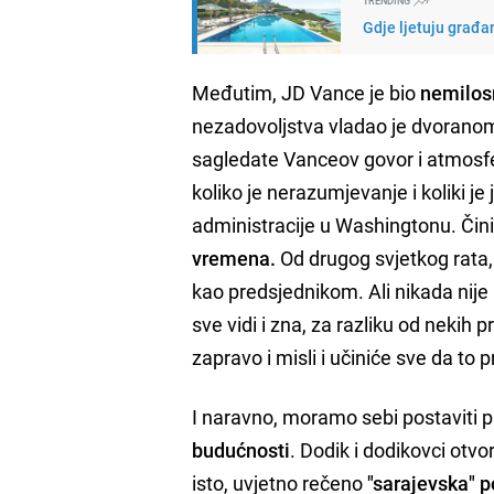
TRENDING
Gdje ljetuju građan
Međutim, JD Vance je bio
nemilosr
nezadovoljstva vladao je dvoranom.
sagledate Vanceov govor i atmosfer
koliko je nerazumjevanje i koliki 
administracije u Washingtonu. Čini 
vremena.
Od drugog svjetkog rata,
kao predsjednikom. Ali nikada nije
sve vidi i zna, za razliku od nekih
zapravo i misli i učiniće sve da to 
I naravno, moramo sebi postaviti 
budućnosti
. Dodik i dodikovci otvo
isto, uvjetno rečeno
"sarajevska" 