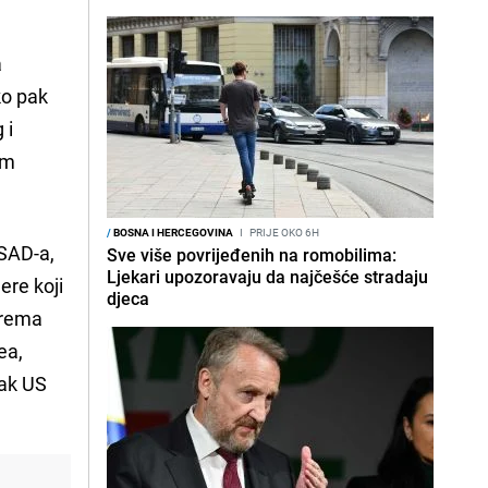
a
o pak
 i
om
/
BOSNA I HERCEGOVINA
I
PRIJE OKO 6H
 SAD-a,
Sve više povrijeđenih na romobilima:
Ljekari upozoravaju da najčešće stradaju
ere koji
djeca
 prema
ea,
vak US