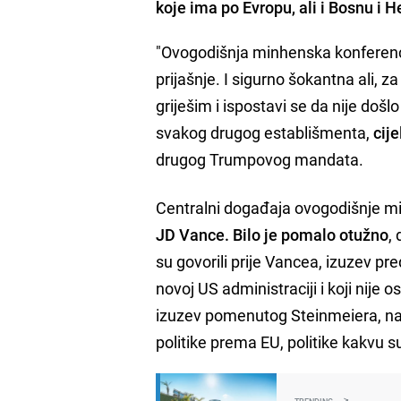
koje ima po Evropu, ali i Bosnu i 
"Ovogodišnja minhenska konferenci
prijašnje. I sigurno šokantna ali, za
griješim i ispostavi se da nije došl
svakog drugog establišmenta,
cij
drugog Trumpovog mandata.
Centralni događaja ovogodišnje m
JD Vance. Bilo je pomalo otužno
,
su govorili prije Vancea, izuzev pr
novoj US administraciji i koji nije 
izuzev pomenutog Steinmeiera, na
politike prema EU, politike kakvu 