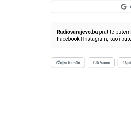
Radiosarajevo.ba
pratite putem 
Facebook
|
Instagram
, kao i p
#Željko Komšić
#JD Vance
#Sjed