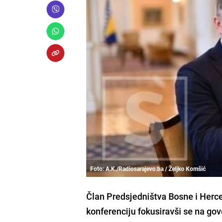
Foto: A.K./Radiosarajevo.ba / Željko Komšić
Član Predsjedništva Bosne i Herc
konferenciju fokusiravši se na go