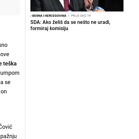
/
BOSNA I HERCEGOVINA
I
PRIJE OKO 7H
SDA: Ako želiš da se nešto ne uradi,
formiraj komisiju
asno
nove
e teška
 Trumpom
da se
 on
 Čović
a pažnju