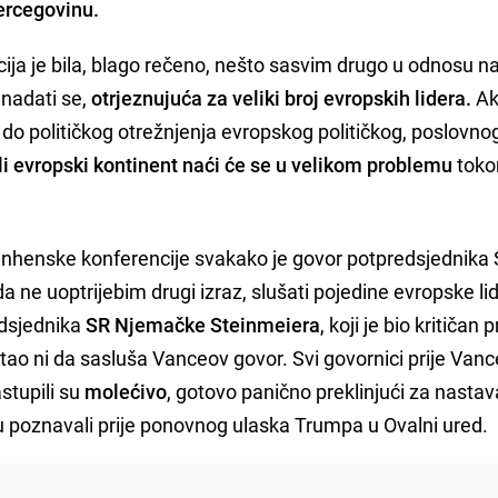
Hercegovinu.
ja je bila, blago rečeno, nešto sasvim drugo u odnosu n
 nadati se,
otrjeznujuća za veliki broj evropskih lidera.
Ak
o do političkog otrežnjenja evropskog političkog, poslovnog
eli evropski kontinent naći će se u velikom problemu
tok
inhenske konferencije svakako je govor potpredsjednika
 da ne uoptrijebim drugi izraz, slušati pojedine evropske lid
edsjednika
SR Njemačke Steinmeiera
, koji je bio kritičan
ostao ni da sasluša Vanceov govor. Svi govornici prije Vanc
stupili su
molećivo
, gotovo panično preklinjući za nasta
su poznavali prije ponovnog ulaska Trumpa u Ovalni ured.