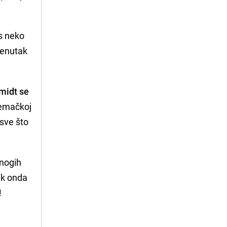
as neko
trenutak
midt se
Njemačkoj
 sve što
mnogih
jak onda
!