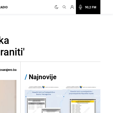
RADIO
90,2 FM
ka
aniti'
osarajevo.ba
/
Najnovije