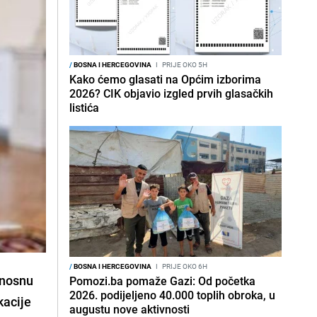
/
BOSNA I HERCEGOVINA
I
PRIJE OKO 5H
Kako ćemo glasati na Općim izborima
2026? CIK objavio izgled prvih glasačkih
listića
/
BOSNA I HERCEGOVINA
I
PRIJE OKO 6H
rnosnu
Pomozi.ba pomaže Gazi: Od početka
2026. podijeljeno 40.000 toplih obroka, u
kacije
augustu nove aktivnosti