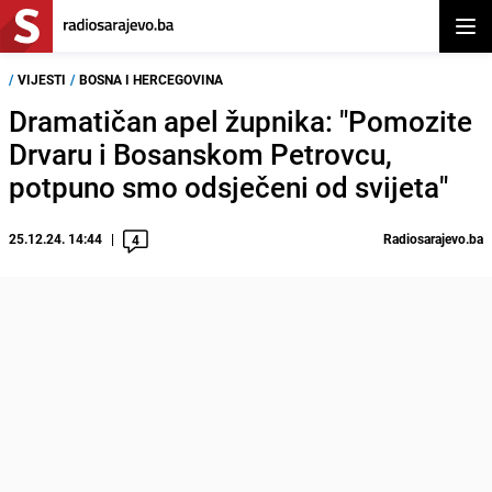
Otvor
/
VIJESTI
/
BOSNA I HERCEGOVINA
Dramatičan apel župnika: "Pomozite
Drvaru i Bosanskom Petrovcu,
potpuno smo odsječeni od svijeta"
25.12.24. 14:44
Radiosarajevo.ba
4