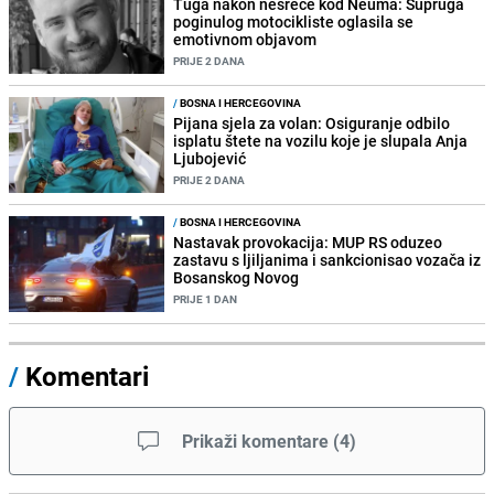
Tuga nakon nesreće kod Neuma: Supruga
poginulog motocikliste oglasila se
emotivnom objavom
PRIJE 2 DANA
/
BOSNA I HERCEGOVINA
Pijana sjela za volan: Osiguranje odbilo
isplatu štete na vozilu koje je slupala Anja
Ljubojević
PRIJE 2 DANA
/
BOSNA I HERCEGOVINA
Nastavak provokacija: MUP RS oduzeo
zastavu s ljiljanima i sankcionisao vozača iz
Bosanskog Novog
PRIJE 1 DAN
/
Komentari
Prikaži komentare
(
4
)