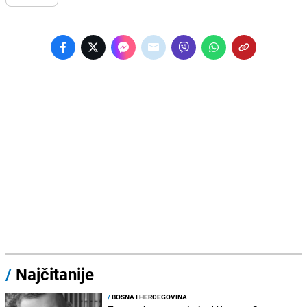
/
Najčitanije
/
BOSNA I HERCEGOVINA