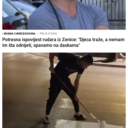
/
BOSNA I HERCEGOVINA
I
PRIJE 37MIN
Potresna ispovijest rudara iz Zenice: "Djeca traže, a nemam
im šta odnijeti, spavamo na daskama"