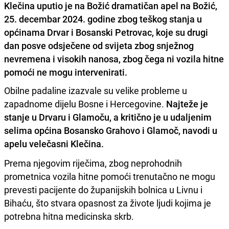
Klečina uputio je na Božić dramatičan apel na Božić,
25. decembar 2024. godine zbog teškog stanja u
općinama Drvar i Bosanski Petrovac, koje su drugi
dan posve odsječene od svijeta zbog snježnog
nevremena i visokih nanosa, zbog čega ni vozila hitne
pomoći ne mogu intervenirati.
Obilne padaline izazvale su velike probleme u
zapadnome dijelu Bosne i Hercegovine.
Najteže je
stanje u Drvaru i Glamoču, a kritično je u udaljenim
selima općina Bosansko Grahovo i Glamoč, navodi u
apelu velečasni Klečina.
Prema njegovim riječima, zbog neprohodnih
prometnica vozila hitne pomoći trenutačno ne mogu
prevesti pacijente do županijskih bolnica u Livnu i
Bihaću, što stvara opasnost za živote ljudi kojima je
potrebna hitna medicinska skrb.