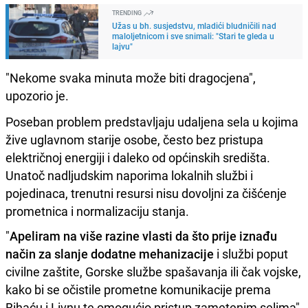
TRENDING
Užas u bh. susjedstvu, mladići bludničili nad
maloljetnicom i sve snimali: "Stari te gleda u
lajvu"
"Nekome svaka minuta može biti dragocjena",
upozorio je.
Poseban problem predstavljaju udaljena sela u kojima
žive uglavnom starije osobe, često bez pristupa
električnoj energiji i daleko od općinskih središta.
Unatoč nadljudskim naporima lokalnih službi i
pojedinaca, trenutni resursi nisu dovoljni za čišćenje
prometnica i normalizaciju stanja.
"
Apeliram na više razine vlasti da što prije iznađu
način za slanje dodatne mehanizacije
i službi poput
civilne zaštite, Gorske službe spašavanja ili čak vojske,
kako bi se očistile prometne komunikacije prema
Bihaću i Livnu te omogućio pristup zametenim selima",