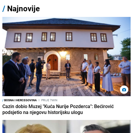
/
Najnovije
/
BOSNA I HERCEGOVINA
I
PRIJE 7MIN
Cazin dobio Muzej "Kuća Nurije Pozderca": Bećirović
podsjetio na njegovu historijsku ulogu