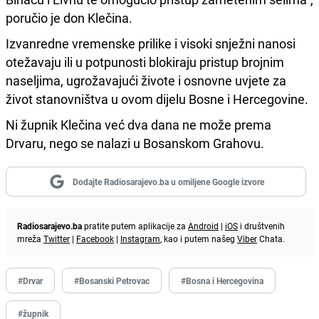
poručio je don Klečina.
Izvanredne vremenske prilike i visoki snježni nanosi
otežavaju ili u potpunosti blokiraju pristup brojnim
naseljima, ugrožavajući živote i osnovne uvjete za
život stanovništva u ovom dijelu Bosne i Hercegovine.
Ni župnik Klečina već dva dana ne može prema
Drvaru, nego se nalazi u Bosanskom Grahovu.
Dodajte Radiosarajevo.ba u omiljene Google izvore
Radiosarajevo.ba
pratite putem aplikacije za
Android
|
iOS
i društvenih
mreža
Twitter
|
Facebook
|
Instagram
, kao i putem našeg
Viber
Chata.
#Drvar
#Bosanski Petrovac
#Bosna i Hercegovina
#župnik