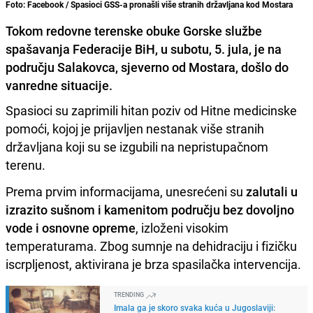
Foto: Facebook / Spasioci GSS-a pronašli više stranih državljana kod Mostara
Tokom redovne terenske obuke Gorske službe
spašavanja Federacije BiH, u subotu, 5. jula, je na
području Salakovca, sjeverno od Mostara, došlo do
vanredne situacije.
Spasioci su zaprimili hitan poziv od Hitne medicinske
pomoći, kojoj je prijavljen nestanak više stranih
državljana koji su se izgubili na nepristupačnom
terenu.
Prema prvim informacijama, unesrećeni su
zalutali u
izrazito sušnom i kamenitom području bez dovoljno
vode i osnovne opreme
, izloženi visokim
temperaturama. Zbog sumnje na dehidraciju i fizičku
iscrpljenost, aktivirana je brza spasilačka intervencija.
TRENDING
Imala ga je skoro svaka kuća u Jugoslaviji: