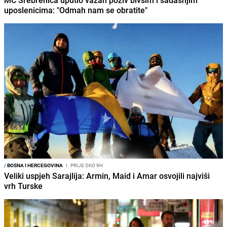
uposlenicima: "Odmah nam se obratite"
/
BOSNA I HERCEGOVINA
I
PRIJE OKO 9H
Veliki uspjeh Sarajlija: Armin, Maid i Amar osvojili najviši
vrh Turske