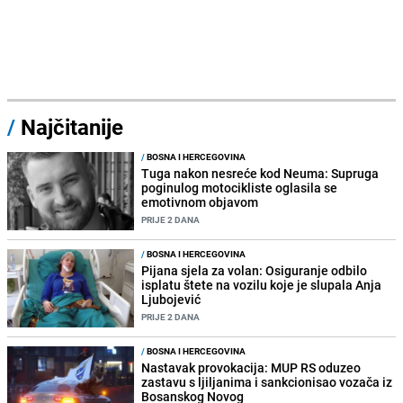
/
Najčitanije
/
BOSNA I HERCEGOVINA
Tuga nakon nesreće kod Neuma: Supruga
poginulog motocikliste oglasila se
emotivnom objavom
PRIJE 2 DANA
/
BOSNA I HERCEGOVINA
Pijana sjela za volan: Osiguranje odbilo
isplatu štete na vozilu koje je slupala Anja
Ljubojević
PRIJE 2 DANA
/
BOSNA I HERCEGOVINA
Nastavak provokacija: MUP RS oduzeo
zastavu s ljiljanima i sankcionisao vozača iz
Bosanskog Novog