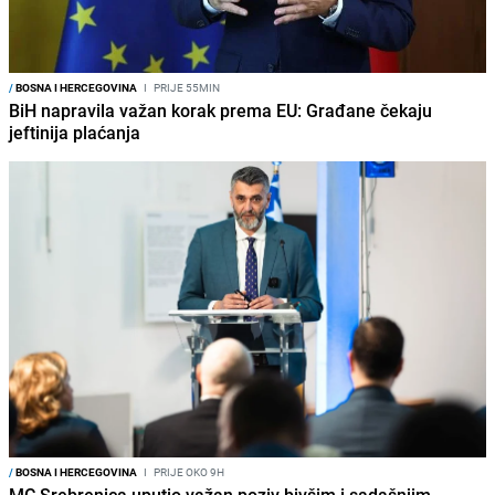
/
BOSNA I HERCEGOVINA
I
PRIJE 55MIN
BiH napravila važan korak prema EU: Građane čekaju
jeftinija plaćanja
/
BOSNA I HERCEGOVINA
I
PRIJE OKO 9H
MC Srebrenica uputio važan poziv bivšim i sadašnjim