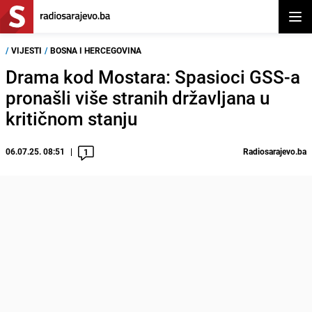
Otvor
/
VIJESTI
/
BOSNA I HERCEGOVINA
Drama kod Mostara: Spasioci GSS-a
pronašli više stranih državljana u
kritičnom stanju
06.07.25. 08:51
Radiosarajevo.ba
1