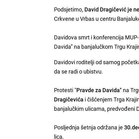
Podsjetimo,
David Dragičević je n
Crkvene u Vrbas u centru Banjaluk
Davidova smrt i konferencija MUP
Davida” na banjalučkom Trgu Kraji
Davidovi roditelji od samog početk
da se radi o ubistvu.
Protesti "
Pravde za Davida"
na Trg
Dragičevića
i čišćenjem Trga Kraji
banjalučkim ulicama, predvođeni
Posljednja šetnja održana je
30.de
lica.