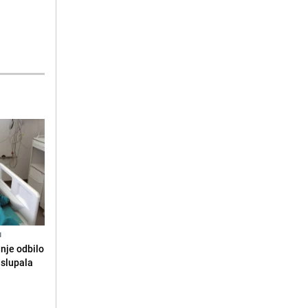
N
anje odbilo
e slupala