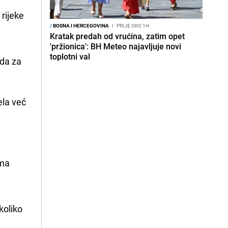
rijeke
/
BOSNA I HERCEGOVINA
I
PRIJE OKO 1H
Kratak predah od vrućina, zatim opet
'pržionica': BH Meteo najavljuje novi
toplotni val
vda za
ela već
ama
koliko