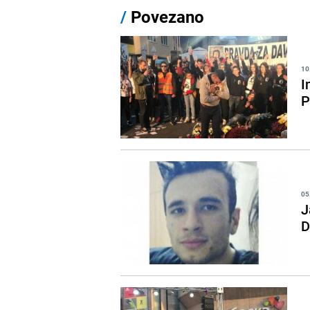
/
Povezano
10
I
P
05
J
D