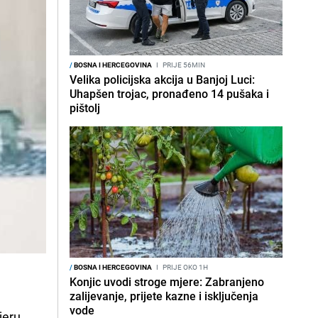
/
BOSNA I HERCEGOVINA
I
PRIJE 56MIN
Velika policijska akcija u Banjoj Luci:
Uhapšen trojac, pronađeno 14 pušaka i
pištolj
/
BOSNA I HERCEGOVINA
I
PRIJE OKO 1H
Konjic uvodi stroge mjere: Zabranjeno
zalijevanje, prijete kazne i isključenja
vode
jeru,