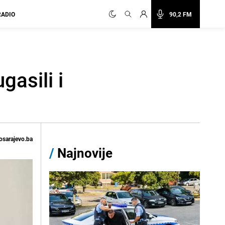
RADIO
90,2 FM
asili i
osarajevo.ba
/
Najnovije