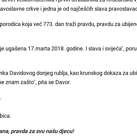
avoslavne crkve i jedna je od najčešćih slava pravoslava
 porodica koja već 773. dan traži pravdu, pravdu za ubije
 ugašena 17.marta 2018. godine. I slava i svijeća", poru
anka Davidovog donjeg rublja, kao krunskog dokaza za ub
 ne znam zašto", pita se Davor.
.
bica.
ana, pravda za svu našu djecu!