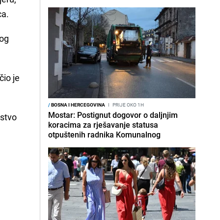
ca.
nog
čio je
/
BOSNA I HERCEGOVINA
I
PRIJE OKO 1H
Mostar: Postignut dogovor o daljnjim
istvo
koracima za rješavanje statusa
otpuštenih radnika Komunalnog