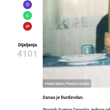
Dijeljenja
4101
Privatni album / Pravda za Davida!
Danas je Đurđevdan.
Praznik Svetog Georgija, jednog od