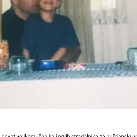
 devet velikomučenika i prvih stradalnika za hrišćansku v