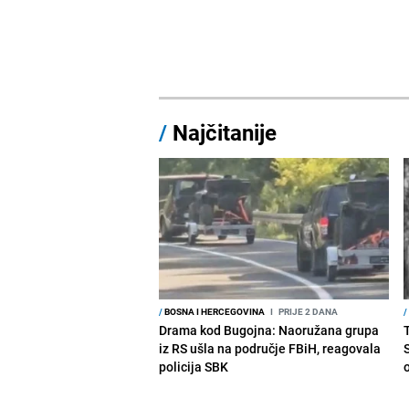
/
Najčitanije
/
BOSNA I HERCEGOVINA
I
PRIJE 2 DANA
/
Drama kod Bugojna: Naoružana grupa
iz RS ušla na područje FBiH, reagovala
policija SBK