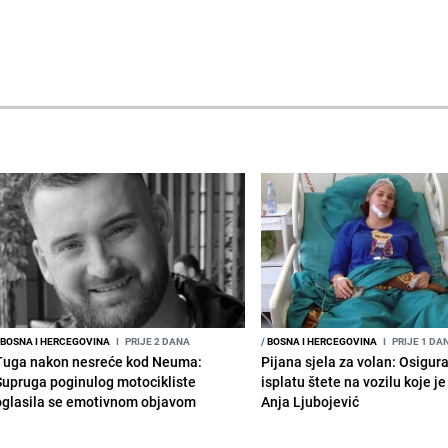
BOSNA I HERCEGOVINA
I
PRIJE 2 DANA
/
BOSNA I HERCEGOVINA
I
PRIJE 1 DA
Tuga nakon nesreće kod Neuma:
Pijana sjela za volan: Osigur
Supruga poginulog motocikliste
isplatu štete na vozilu koje j
oglasila se emotivnom objavom
Anja Ljubojević