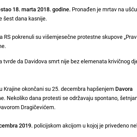
estao 18. marta 2018. godine.
Pronađen je mrtav na ušću 
e šest dana kasnije.
-a RS pokrenuli su višemjesečne protestne skupove „Pra
ne.
a tvrde da Davidova smrt nije bez elemenata krivičnog dj
u Krajine okončani su 25. decembra hapšenjem
Davora
ne. Nekoliko dana protesti se održavaju spontano, šetnj
 Davorom Dragičevićem.
cembra 2019.
policijskom akcijom u kojoj je privedeno ne