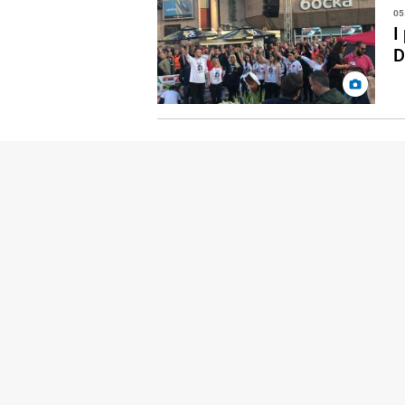
05
I
D