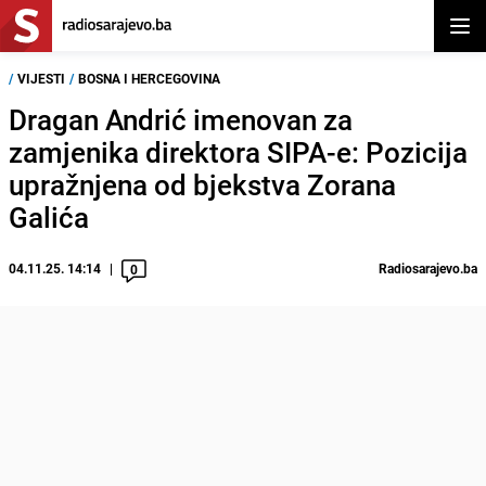
Otvor
/
VIJESTI
/
BOSNA I HERCEGOVINA
Dragan Andrić imenovan za
zamjenika direktora SIPA-e: Pozicija
upražnjena od bjekstva Zorana
Galića
04.11.25. 14:14
Radiosarajevo.ba
0