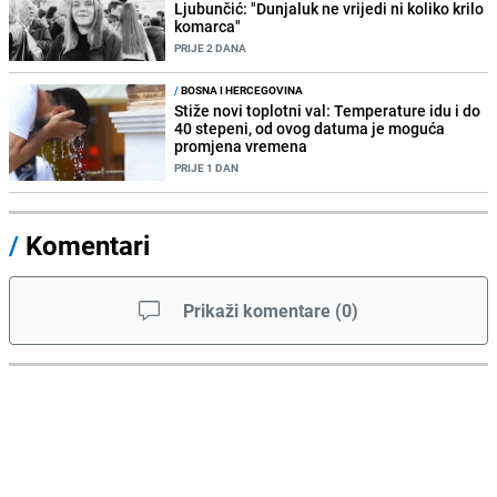
Ljubunčić: "Dunjaluk ne vrijedi ni koliko krilo
komarca"
PRIJE 2 DANA
/
BOSNA I HERCEGOVINA
Stiže novi toplotni val: Temperature idu i do
40 stepeni, od ovog datuma je moguća
promjena vremena
PRIJE 1 DAN
/
Komentari
Prikaži komentare
(
0
)