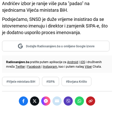
Andrićev izbor je ranije više puta "padao" na
sjednicama Vijeća ministara BiH.
Podsjećamo, SNSD je duže vrijeme insistirao da se
istovremeno imenuju i direktor i zamjenik SIPA-e, što
je dodatno usporilo proces imenovanja.
Dodajte Radiosarajevo.ba u omiljene Google izvore
Radiosarajevo.ba
pratite putem aplikacije za
Android
|
iOS
i društvenih
mreža
Twitter
|
Facebook
|
Instagram
, kao i putem našeg
Viber
Chata.
#Vijeće ministara BiH
#SIPA
#Borjana Krišto