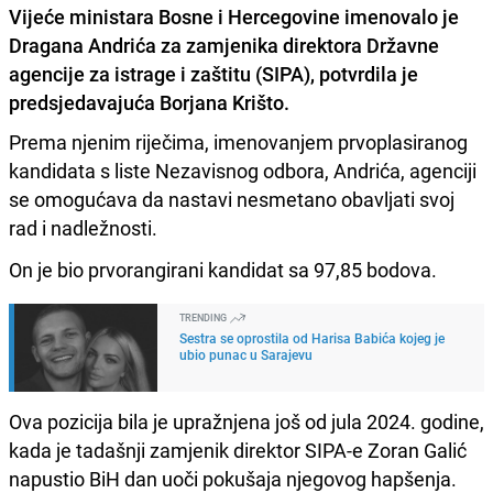
Vijeće ministara Bosne i Hercegovine imenovalo je
Dragana Andrića za zamjenika direktora Državne
agencije za istrage i zaštitu (SIPA), potvrdila je
predsjedavajuća Borjana Krišto.
Prema njenim riječima, imenovanjem prvoplasiranog
kandidata s liste Nezavisnog odbora, Andrića, agenciji
se omogućava da nastavi nesmetano obavljati svoj
rad i nadležnosti.
On je bio prvorangirani kandidat sa 97,85 bodova.
TRENDING
Sestra se oprostila od Harisa Babića kojeg je
ubio punac u Sarajevu
Ova pozicija bila je upražnjena još od jula 2024. godine,
kada je tadašnji zamjenik direktor SIPA-e Zoran Galić
napustio BiH dan uoči pokušaja njegovog hapšenja.