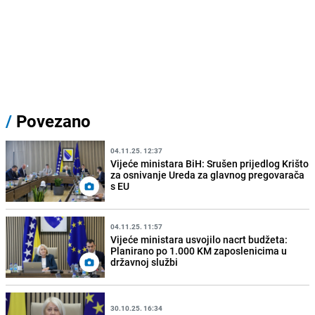
/
Povezano
04.11.25. 12:37
Vijeće ministara BiH: Srušen prijedlog Krišto
za osnivanje Ureda za glavnog pregovarača
s EU
04.11.25. 11:57
Vijeće ministara usvojilo nacrt budžeta:
Planirano po 1.000 KM zaposlenicima u
državnoj službi
30.10.25. 16:34