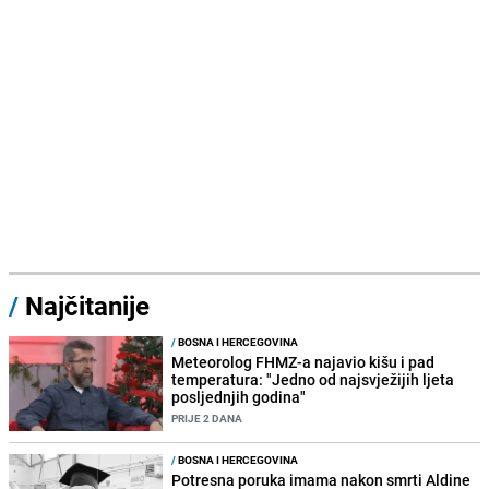
/
Najčitanije
/
BOSNA I HERCEGOVINA
Meteorolog FHMZ-a najavio kišu i pad
temperatura: "Jedno od najsvježijih ljeta
posljednjih godina"
PRIJE 2 DANA
/
BOSNA I HERCEGOVINA
Potresna poruka imama nakon smrti Aldine