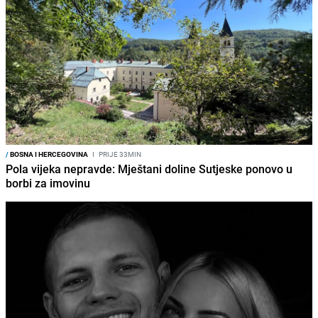
/
BOSNA I HERCEGOVINA
I
PRIJE 33MIN
Pola vijeka nepravde: Mještani doline Sutjeske ponovo u
borbi za imovinu