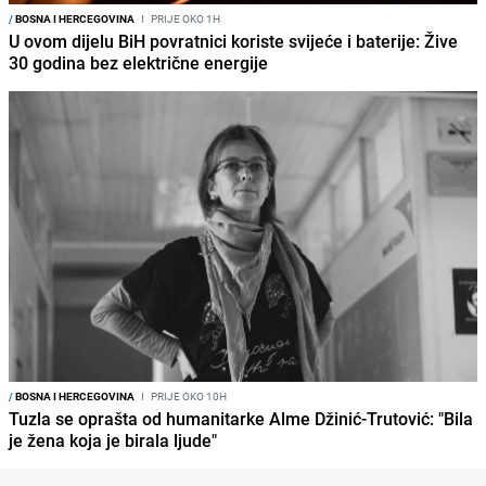
/
BOSNA I HERCEGOVINA
I
PRIJE OKO 1H
U ovom dijelu BiH povratnici koriste svijeće i baterije: Žive
30 godina bez električne energije
/
BOSNA I HERCEGOVINA
I
PRIJE OKO 10H
Tuzla se oprašta od humanitarke Alme Džinić-Trutović: "Bila
je žena koja je birala ljude"