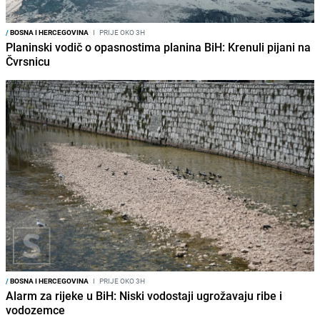
/
BOSNA I HERCEGOVINA
I
PRIJE OKO 3H
Planinski vodič o opasnostima planina BiH: Krenuli pijani na
Čvrsnicu
/
BOSNA I HERCEGOVINA
I
PRIJE OKO 3H
Alarm za rijeke u BiH: Niski vodostaji ugrožavaju ribe i
vodozemce