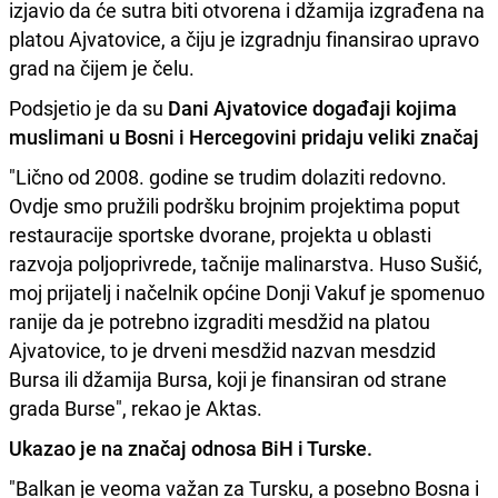
izjavio da će sutra biti otvorena i džamija izgrađena na
platou Ajvatovice, a čiju je izgradnju finansirao upravo
grad na čijem je čelu.
Podsjetio je da su
Dani Ajvatovice događaji kojima
muslimani u Bosni i Hercegovini pridaju veliki značaj
"Lično od 2008. godine se trudim dolaziti redovno.
Ovdje smo pružili podršku brojnim projektima poput
restauracije sportske dvorane, projekta u oblasti
razvoja poljoprivrede, tačnije malinarstva. Huso Sušić,
moj prijatelj i načelnik općine Donji Vakuf je spomenuo
ranije da je potrebno izgraditi mesdžid na platou
Ajvatovice, to je drveni mesdžid nazvan mesdzid
Bursa ili džamija Bursa, koji je finansiran od strane
grada Burse", rekao je Aktas.
Ukazao je na značaj odnosa BiH i Turske.
"Balkan je veoma važan za Tursku, a posebno Bosna i