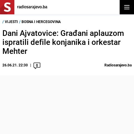
Otvor
/
VIJESTI
/
BOSNA I HERCEGOVINA
Dani Ajvatovice: Građani aplauzom
ispratili defile konjanika i orkestar
Mehter
26.06.21. 22:30
Radiosarajevo.ba
0