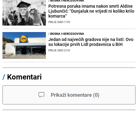
/
BOSNA I HERCEGOVINA
Potresna poruka imama nakon smrti Aldine
Ljubunčić: "Dunjaluk ne vrijedi ni koliko krilo
komarca"
PRIJE OKO 17H
/
BOSNA I HERCEGOVINA
Jedan od najvećih gradova nije na listi: Ovo
su lokacije prvih Lidl prodavnica u BiH
PRIJE OKO 21H
/
Komentari
Prikaži komentare
(
0
)