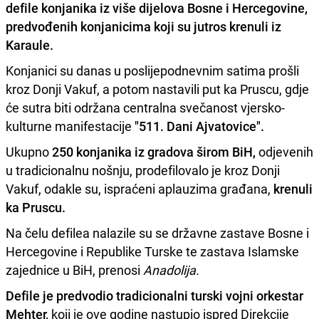
defile konjanika iz više dijelova Bosne i Hercegovine,
predvođenih konjanicima koji su jutros krenuli iz
Karaule.
Konjanici su danas u poslijepodnevnim satima prošli
kroz Donji Vakuf, a potom nastavili put ka Pruscu, gdje
će sutra biti održana centralna svečanost vjersko-
kulturne manifestacije
"511. Dani Ajvatovice".
Ukupno
250 konjanika iz gradova širom BiH,
odjevenih
u tradicionalnu nošnju, prodefilovalo je kroz Donji
Vakuf, odakle su, ispraćeni aplauzima građana,
krenuli
ka Pruscu.
Na čelu defilea nalazile su se državne zastave Bosne i
Hercegovine i Republike Turske te zastava Islamske
zajednice u BiH, prenosi
Anadolija.
Defile je predvodio tradicionalni turski vojni orkestar
Mehter,
koji je ove godine nastupio ispred Direkcije