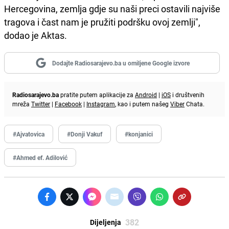
Hercegovina, zemlja gdje su naši preci ostavili najviše
tragova i čast nam je pružiti podršku ovoj zemlji",
dodao je Aktas.
Dodajte Radiosarajevo.ba u omiljene Google izvore
Radiosarajevo.ba
pratite putem aplikacije za
Android
|
iOS
i društvenih
mreža
Twitter
|
Facebook
|
Instagram
, kao i putem našeg
Viber
Chata.
#Ajvatovica
#Donji Vakuf
#konjanici
#Ahmed ef. Adilović
382
Dijeljenja