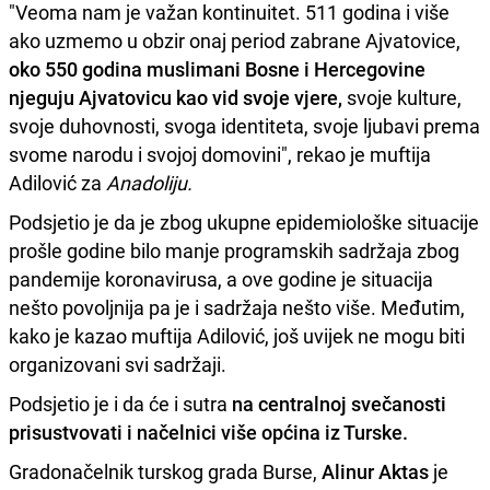
"Veoma nam je važan kontinuitet. 511 godina i više
ako uzmemo u obzir onaj period zabrane Ajvatovice,
oko 550 godina muslimani Bosne i Hercegovine
njeguju Ajvatovicu kao vid svoje vjere,
svoje kulture,
svoje duhovnosti, svoga identiteta, svoje ljubavi prema
svome narodu i svojoj domovini", rekao je muftija
Adilović za
Anadoliju.
Podsjetio je da je zbog ukupne epidemiološke situacije
prošle godine bilo manje programskih sadržaja zbog
pandemije koronavirusa, a ove godine je situacija
nešto povoljnija pa je i sadržaja nešto više. Međutim,
kako je kazao muftija Adilović, još uvijek ne mogu biti
organizovani svi sadržaji.
Podsjetio je i da će i sutra
na centralnoj svečanosti
prisustvovati i načelnici više općina iz Turske.
Gradonačelnik turskog grada Burse,
Alinur Aktas
je