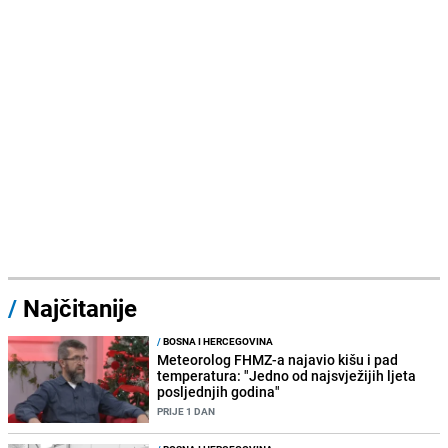
/
Najčitanije
/
BOSNA I HERCEGOVINA
Meteorolog FHMZ-a najavio kišu i pad
temperatura: "Jedno od najsvježijih ljeta
posljednjih godina"
PRIJE 1 DAN