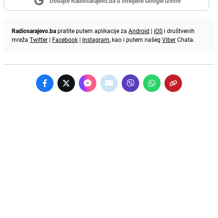
Dodajte Radiosarajevo.ba u omiljene Google izvore
Radiosarajevo.ba
pratite putem aplikacije za
Android
|
iOS
i društvenih
mreža
Twitter
|
Facebook
|
Instagram
, kao i putem našeg
Viber
Chata.