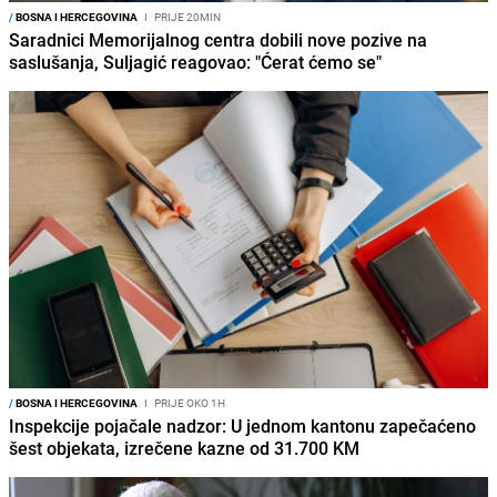
/
BOSNA I HERCEGOVINA
I
PRIJE 20MIN
Saradnici Memorijalnog centra dobili nove pozive na
saslušanja, Suljagić reagovao: "Ćerat ćemo se"
/
BOSNA I HERCEGOVINA
I
PRIJE OKO 1H
Inspekcije pojačale nadzor: U jednom kantonu zapečaćeno
šest objekata, izrečene kazne od 31.700 KM