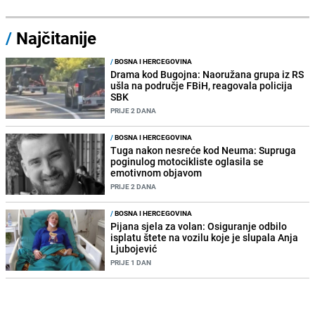
/
Najčitanije
/
BOSNA I HERCEGOVINA
Drama kod Bugojna: Naoružana grupa iz RS
ušla na područje FBiH, reagovala policija
SBK
PRIJE 2 DANA
/
BOSNA I HERCEGOVINA
Tuga nakon nesreće kod Neuma: Supruga
poginulog motocikliste oglasila se
emotivnom objavom
PRIJE 2 DANA
/
BOSNA I HERCEGOVINA
Pijana sjela za volan: Osiguranje odbilo
isplatu štete na vozilu koje je slupala Anja
Ljubojević
PRIJE 1 DAN