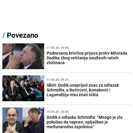
/
Povezano
11.05.26. 10:00
Podnesena krivična prijava protiv Milorada
Dodika zbog veličanja osuđenih ratnih
zločinaca
11.05.26. 09:24
SBiH: Dodik unaprijed znao za odlazak
Schmidta, a Bećirović, Konaković i
Lagumdžija nisu znali ništa
10.05.26. 22:40
Dodik o odlasku Schmidta: "Mnogo je zla
pokušao da napravi, opljačkao je
međunarodnu zajednicu"