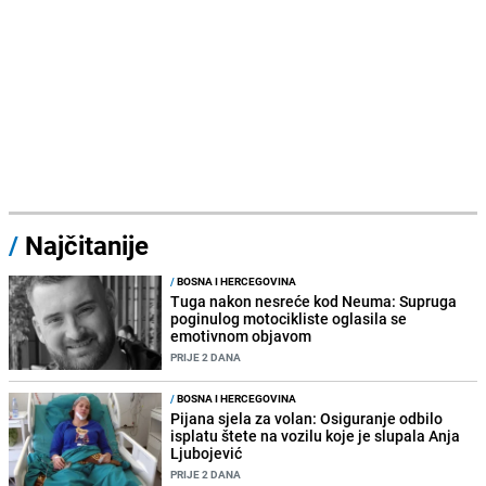
/
Najčitanije
/
BOSNA I HERCEGOVINA
Tuga nakon nesreće kod Neuma: Supruga
poginulog motocikliste oglasila se
emotivnom objavom
PRIJE 2 DANA
/
BOSNA I HERCEGOVINA
Pijana sjela za volan: Osiguranje odbilo
isplatu štete na vozilu koje je slupala Anja
Ljubojević
PRIJE 2 DANA