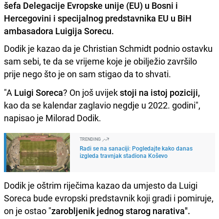
šefa Delegacije Evropske unije (EU) u Bosni i
Hercegovini i specijalnog predstavnika EU u BiH
ambasadora Luigija Sorecu.
Dodik je kazao da je Christian Schmidt podnio ostavku
sam sebi, te da se vrijeme koje je obilježio završilo
prije nego što je on sam stigao da to shvati.
"A
Luigi Soreca
? On još uvijek
stoji na istoj poziciji,
kao da se kalendar zaglavio negdje u 2022. godini",
napisao je Milorad Dodik.
TRENDING
Radi se na sanaciji: Pogledajte kako danas
izgleda travnjak stadiona Koševo
Dodik je oštrim riječima kazao da umjesto da Luigi
Soreca bude evropski predstavnik koji gradi i pomiruje,
on je ostao "
zarobljenik jednog starog narativa".