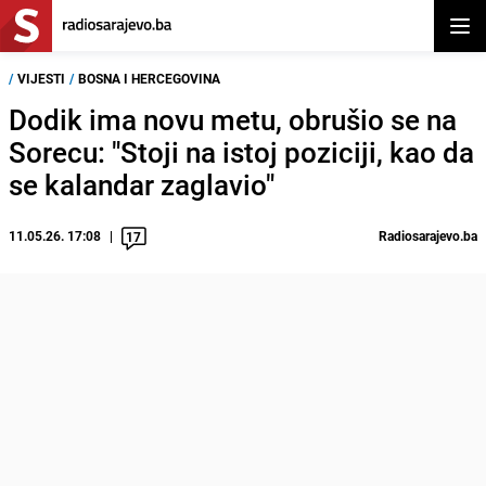
Otvor
/
VIJESTI
/
BOSNA I HERCEGOVINA
Dodik ima novu metu, obrušio se na
Sorecu: "Stoji na istoj poziciji, kao da
se kalandar zaglavio"
11.05.26. 17:08
Radiosarajevo.ba
17