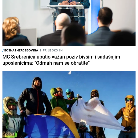
/
BOSNA I HERCEGOVINA
I
PRIJE OKO 1H
MC Srebrenica uputio važan poziv bivšim i sadašnjim
uposlenicima: "Odmah nam se obratite"