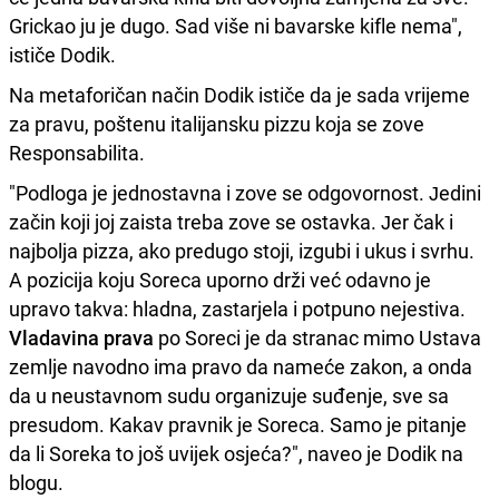
Grickao ju je dugo. Sad više ni bavarske kifle nema",
ističe Dodik.
Na metaforičan način Dodik ističe da je sada vrijeme
za pravu, poštenu italijansku pizzu koja se zove
Responsabilita.
"Podloga je jednostavna i zove se odgovornost. Јedini
začin koji joj zaista treba zove se ostavka. Јer čak i
najbolja pizza, ako predugo stoji, izgubi i ukus i svrhu.
A pozicija koju Soreca uporno drži već odavno je
upravo takva: hladna, zastarjela i potpuno nejestiva.
Vladavina prava
po Soreci je da stranac mimo Ustava
zemlje navodno ima pravo da nameće zakon, a onda
da u neustavnom sudu organizuje suđenje, sve sa
presudom. Kakav pravnik je Soreca. Samo je pitanje
da li Soreka to još uvijek osjeća?", naveo je Dodik na
blogu.