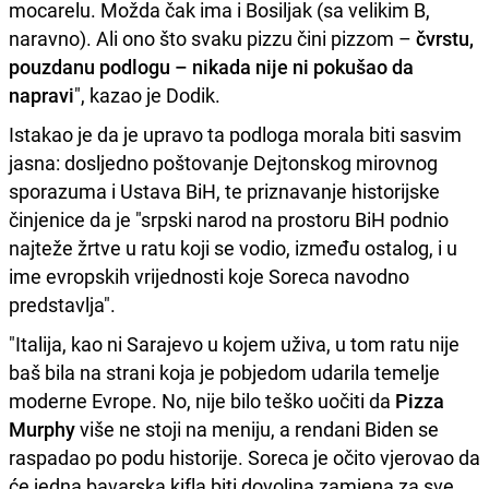
mocarelu. Možda čak ima i Bosiljak (sa velikim B,
naravno). Ali ono što svaku pizzu čini pizzom –
čvrstu,
pouzdanu podlogu – nikada nije ni pokušao da
napravi
", kazao je Dodik.
Istakao je da je upravo ta podloga morala biti sasvim
jasna: dosljedno poštovanje Dejtonskog mirovnog
sporazuma i Ustava BiH, te priznavanje historijske
činjenice da je "srpski narod na prostoru BiH podnio
najteže žrtve u ratu koji se vodio, između ostalog, i u
ime evropskih vrijednosti koje Soreca navodno
predstavlja".
"Italija, kao ni Sarajevo u kojem uživa, u tom ratu nije
baš bila na strani koja je pobjedom udarila temelje
moderne Evrope. No, nije bilo teško uočiti da
Pizza
Murphy
više ne stoji na meniju, a rendani Biden se
raspadao po podu historije. Soreca je očito vjerovao da
će jedna bavarska kifla biti dovoljna zamjena za sve.