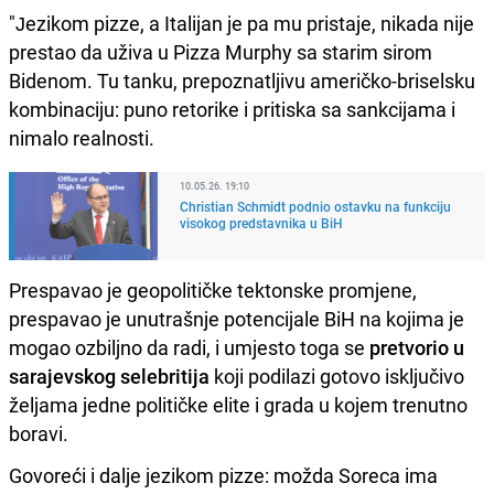
"Јezikom pizze, a Italijan je pa mu pristaje, nikada nije
prestao da uživa u Pizza Murphy sa starim sirom
Bidenom. Tu tanku, prepoznatljivu američko-briselsku
kombinaciju: puno retorike i pritiska sa sankcijama i
nimalo realnosti.
10.05.26. 19:10
Christian Schmidt podnio ostavku na funkciju
visokog predstavnika u BiH
Prespavao je geopolitičke tektonske promjene,
prespavao je unutrašnje potencijale BiH na kojima je
mogao ozbiljno da radi, i umjesto toga se
pretvorio u
sarajevskog selebritija
koji podilazi gotovo isključivo
željama jedne političke elite i grada u kojem trenutno
boravi.
Govoreći i dalje jezikom pizze: možda Soreca ima