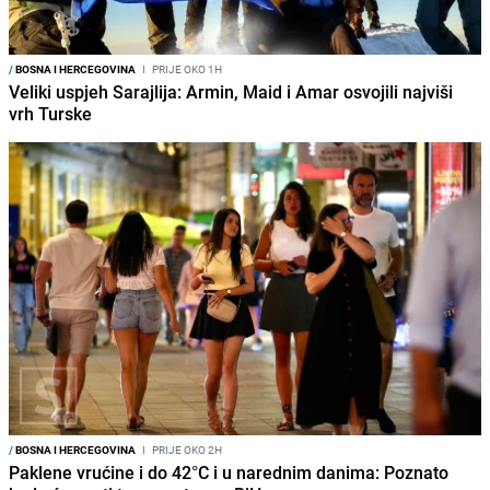
/
BOSNA I HERCEGOVINA
I
PRIJE OKO 1H
Veliki uspjeh Sarajlija: Armin, Maid i Amar osvojili najviši
vrh Turske
/
BOSNA I HERCEGOVINA
I
PRIJE OKO 2H
Paklene vrućine i do 42°C i u narednim danima: Poznato