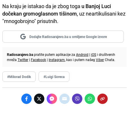
Na kraju je istakao da je zbog toga
u Banjoj Luci
dočekan gromoglasnom tišinom
, uz neartikulisani kez
"mnogobrojno" prisutnih.
Dodajte Radiosarajevo.ba u omiljene Google izvore
Radiosarajevo.ba
pratite putem aplikacije za
Android
|
iOS
i društvenih
mreža
Twitter
|
Facebook
|
Instagram
, kao i putem našeg
Viber
Chata.
#Milorad Dodik
#Luigi Soreca