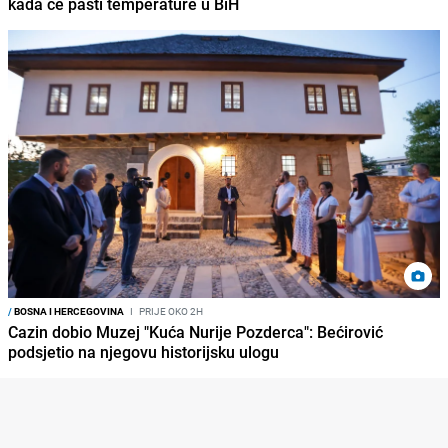
kada će pasti temperature u BiH
/
BOSNA I HERCEGOVINA
I
PRIJE OKO 2H
Cazin dobio Muzej "Kuća Nurije Pozderca": Bećirović
podsjetio na njegovu historijsku ulogu