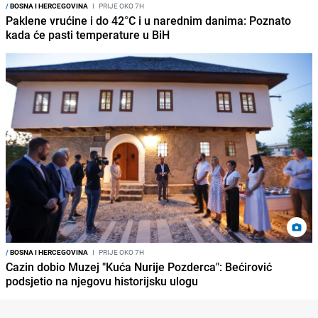
/
BOSNA I HERCEGOVINA
I
PRIJE OKO 7H
Paklene vrućine i do 42°C i u narednim danima: Poznato
kada će pasti temperature u BiH
/
BOSNA I HERCEGOVINA
I
PRIJE OKO 7H
Cazin dobio Muzej "Kuća Nurije Pozderca": Bećirović
podsjetio na njegovu historijsku ulogu