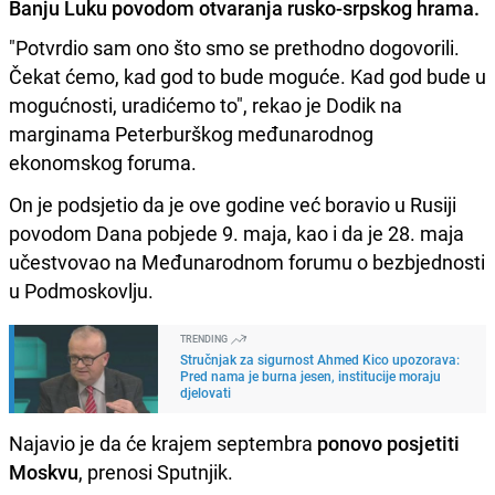
Banju Luku povodom otvaranja rusko-srpskog hrama.
"Potvrdio sam ono što smo se prethodno dogovorili.
Čekat ćemo, kad god to bude moguće. Kad god bude u
mogućnosti, uradićemo to", rekao je Dodik na
marginama Peterburškog međunarodnog
ekonomskog foruma.
On je podsjetio da je ove godine već boravio u Rusiji
povodom Dana pobjede 9. maja, kao i da je 28. maja
učestvovao na Međunarodnom forumu o bezbjednosti
u Podmoskovlju.
TRENDING
Stručnjak za sigurnost Ahmed Kico upozorava:
Pred nama je burna jesen, institucije moraju
djelovati
Najavio je da će krajem septembra
ponovo posjetiti
Moskvu
, prenosi Sputnjik.