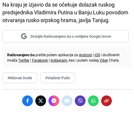
Na kraju je izjavio da se očekuje dolazak ruskog
predsjednika Vladimira Putina u Banju Luku povodom
otvaranja rusko-srpskog hrama, javlja Tanjug.
Dodajte Radiosarajevo.ba u omiljene Google izvore
Radiosarajevo.ba
pratite putem aplikacije za
Android
|
iOS
i društvenih
mreža
Twitter
|
Facebook
|
Instagram
, kao i putem našeg
Viber
Chata.
#Milorad Dodik
#Vladimir Putin