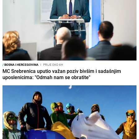
/
BOSNA I HERCEGOVINA
I
PRIJE OKO 6H
MC Srebrenica uputio važan poziv bivšim i sadašnjim
uposlenicima: "Odmah nam se obratite"