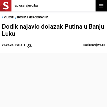
Otvor
/
VIJESTI
/
BOSNA I HERCEGOVINA
Dodik najavio dolazak Putina u Banju
Luku
07.06.26. 10:14
Radiosarajevo.ba
19