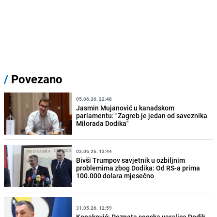
/
Povezano
05.06.26. 22:48
Jasmin Mujanović u kanadskom
parlamentu: "Zagreb je jedan od saveznika
Milorada Dodika"
03.06.26. 13:44
Bivši Trumpov savjetnik u ozbiljnim
problemima zbog Dodika: Od RS-a prima
100.000 dolara mjesečno
31.05.26. 12:59
Konaković: Poznata seoska varalica Dodik