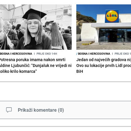
BOSNA I HERCEGOVINA
I
PRIJE OKO 14H
/
BOSNA I HERCEGOVINA
I
PRIJE OKO 
Potresna poruka imama nakon smrti
Jedan od najvećih gradova nije
Aldine Ljubunčić: "Dunjaluk ne vrijedi ni
Ovo su lokacije prvih Lidl pr
koliko krilo komarca"
BiH
Prikaži komentare
(
0
)