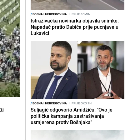
/
BOSNA I HERCEGOVINA
I
PRIJE 40MIN
Istraživačka novinarka objavila snimke:
Napadač pratio Dabića prije pucnjave u
Lukavici
/
BOSNA I HERCEGOVINA
I
PRIJE OKO 1H
ku
Suljagić odgovorio Amidžiću: "Ovo je
politička kampanja zastrašivanja
usmjerena protiv Bošnjaka"