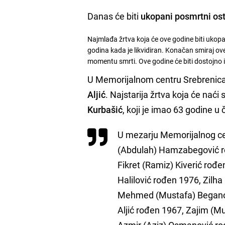
Danas će
biti
ukopani posmrtni ost
Najmlađa žrtva koja će ove godine biti ukop
godina kada je likvidiran. Konačan smiraj ov
momentu smrti. Ove godine će biti dostojno 
U Memorijalnom centru Srebrenica -
Aljić
. Najstarija žrtva koja će nać
Kurbašić
, koji je imao 63 godine u 
U mezarju Memorijalnog cen
(Abdulah) Hamzabegović r
Fikret (Ramiz) Kiverić rođe
Halilović rođen 1976, Zil
Mehmed (Mustafa) Beganovi
Aljić rođen 1967, Zajim (M
Azmir (Aziz) Osmanović rođ