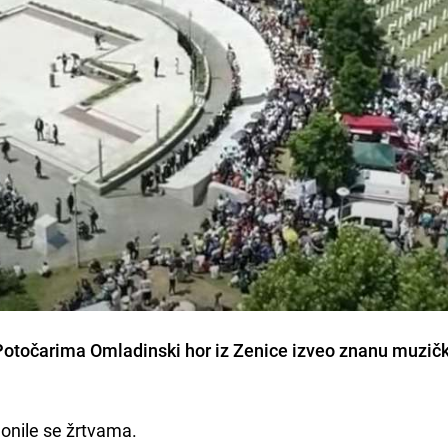
 Potočarima Omladinski hor iz Zenice izveo znanu muzič
klonile se žrtvama.