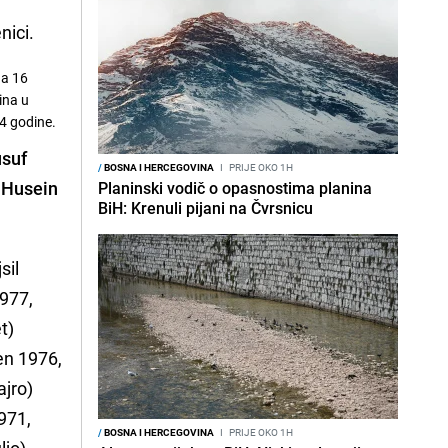
nici.
ga 16
ina u
4 godine.
usuf
/
BOSNA I HERCEGOVINA
I
PRIJE OKO 1H
Husein
Planinski vodič o opasnostima planina
BiH: Krenuli pijani na Čvrsnicu
sil
977,
t)
en 1976,
jro)
971,
/
BOSNA I HERCEGOVINA
I
PRIJE OKO 1H
ljo)