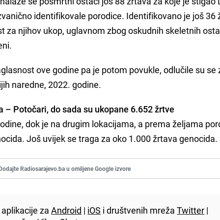
alaze se posmrtni ostaci još 88 žrtava za koje je stigao
u zvanično identifikovale porodice. Identifikovano je još 36 
ost za njihov ukop, uglavnom zbog oskudnih skeletnih ost
eni.
saglasnost ove godine pa je potom povukle, odlučile su se
ijih naredne, 2022. godine.
 – Potočari, do sada su ukopane 6.652 žrtve
godine, dok je na drugim lokacijama, a prema željama por
ocida. Još uvijek se traga za oko 1.000 žrtava genocida.
Dodajte Radiosarajevo.ba u omiljene Google izvore
aplikacije za
Android
|
iOS
i društvenih mreža
Twitter
|