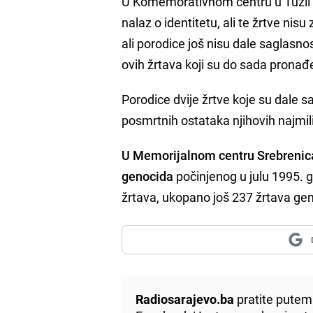
U Komemorativnom centru u Tuzli n
nalaz o identitetu, ali te žrtve nis
ali porodice još nisu dale saglasn
ovih žrtava koji su do sada pronađ
Porodice dvije žrtve koje su dale 
posmrtnih ostataka njihovih najmil
U Memorijalnom centru Srebrenica
genocida
počinjenog u julu 1995. 
žrtava, ukopano još 237 žrtava gen
Radiosarajevo.ba
pratite putem 