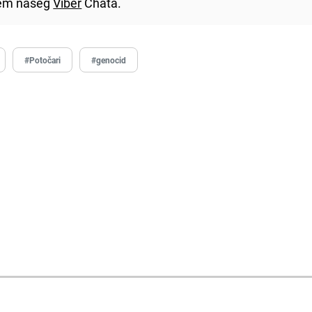
utem našeg
Viber
Chata.
#Potočari
#genocid