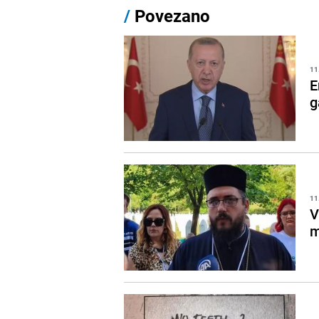
/
Povezano
11
E
g
11
V
m