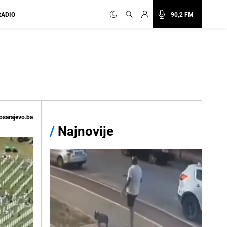
RADIO
90,2 FM
osarajevo.ba
/
Najnovije