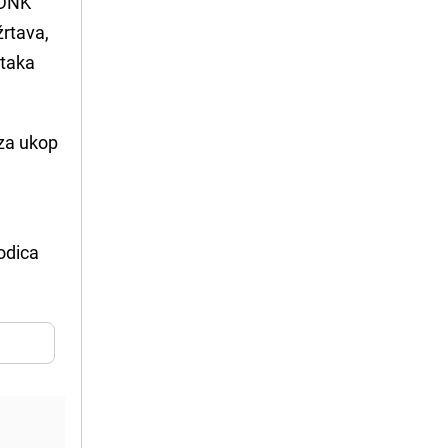
 DNK
žrtava,
ataka
 za ukop
odica