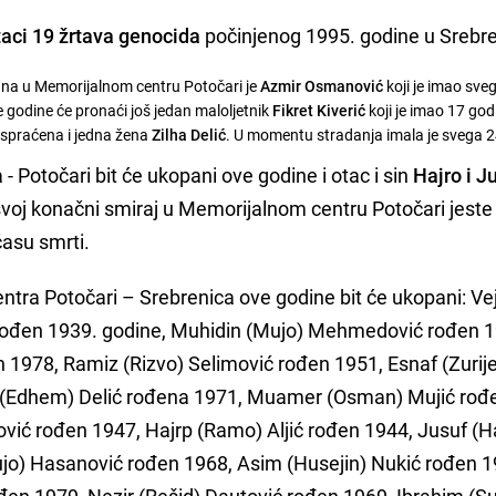
aci 19 žrtava genocida
počinjenog 1995. godine u Srebre
ana u Memorijalnom centru Potočari je
Azmir Osmanović
koji je imao sve
e godine će pronaći još jedan maloljetnik
Fikret Kiverić
koji je imao 17 god
ispraćena i jedna žena
Zilha Delić
. U momentu stradanja imala je svega 2
 Potočari bit će ukopani ove godine i otac i sin
Hajro i J
i svoj konačni smiraj u Memorijalnom centru Potočari jeste
času smrti.
tra Potočari – Srebrenica ove godine bit će ukopani: Vej
ođen 1939. godine, Muhidin (Mujo) Mehmedović rođen 1
n 1978, Ramiz (Rizvo) Selimović rođen 1951, Esnaf (Zurije
ha (Edhem) Delić rođena 1971, Muamer (Osman) Mujić rođ
ć rođen 1947, Hajrp (Ramo) Aljić rođen 1944, Jusuf (Ha
ujo) Hasanović rođen 1968, Asim (Husejin) Nukić rođen 1
en 1979, Nezir (Rešid) Dautović rođen 1969, Ibrahim (Su