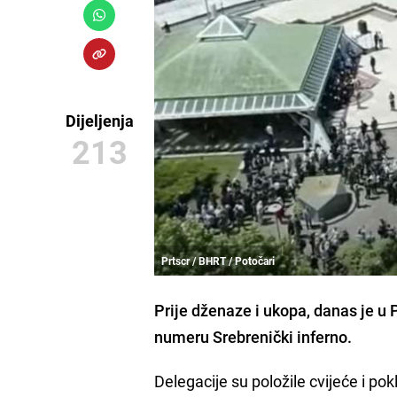
Dijeljenja
213
Prtscr / BHRT / Potočari
Prije dženaze i ukopa, danas je u
numeru Srebrenički inferno.
Delegacije su položile cvijeće i po