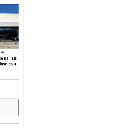
19H
 na listi:
odavnica u