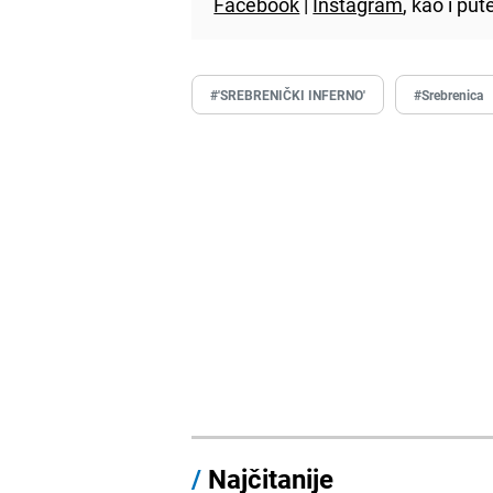
Facebook
|
Instagram
, kao i p
#'SREBRENIČKI INFERNO'
#Srebrenica
/
Najčitanije