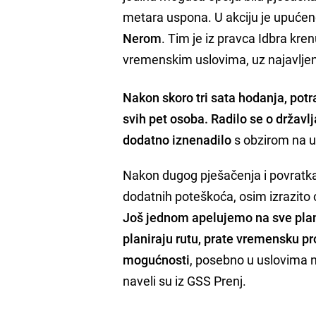
metara uspona. U akciju je upuće
Nerom
. Tim je iz pravca Idbra kre
vremenskim uslovima, uz najavlje
Nakon skoro tri sata hodanja, pot
svih pet osoba. Radilo se o državl
dodatno iznenadilo
s obzirom na usl
Nakon dugog pješačenja i povratka 
dodatnih poteškoća, osim izrazito o
Još jednom apelujemo na sve plani
planiraju rutu, prate vremensku p
mogućnosti
, posebno u uslovima 
naveli su iz GSS Prenj.