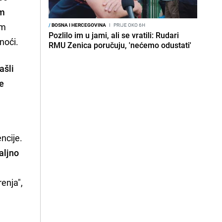
om
im
/
BOSNA I HERCEGOVINA
I
PRIJE OKO 6H
Pozlilo im u jami, ali se vratili: Rudari
noći.
RMU Zenica poručuju, 'nećemo odustati'
ašli
je
ncije.
aljno
enja",