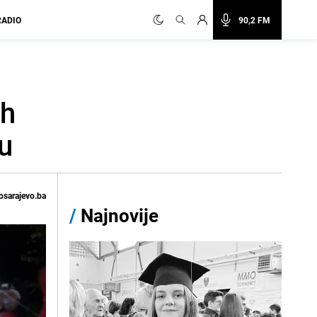
RADIO
90,2 FM
ih
u
osarajevo.ba
/
Najnovije