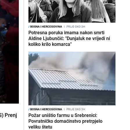
/
BOSNA I HERCEGOVINA
I
PRIJE OKO 3H
Potresna poruka imama nakon smrti
Aldine Ljubunčić: "Dunjaluk ne vrijedi ni
koliko krilo komarca"
/
BOSNA I HERCEGOVINA
I
PRIJE OKO 3H
S) Prenj
Požar uništio farmu u Srebrenici:
Povratničko domaćinstvo pretrpjelo
veliku štetu