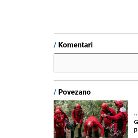
/
Komentari
/
Povezano
11
G
p