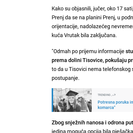
Kako su objasnili, jučer, oko 17 sat
Prenj da se na planini Prenj, u po
orijentacije, nadolazećeg nevreme
kuća Vrutak bila zaključana.
"Odmah po prijemu informacije
stu
prema dolini Tisovice, pokušaju p
to da u Tisovici nema telefonskog 
postupanje.
TRENDING
Potresna poruka im
komarca"
Zbog snježnih nanosa i odrona put
jedina moguća opcija bila pješačka