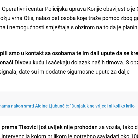
i, Operativni centar Policijska uprava Konjic obavijestio je
dnožju vrha Otiš, nalazi pet osoba koje traže pomoć zbog g
na i nemogućnosti smještaja s obzirom na to da je plani
pili smo u kontakt sa osobama te im dali upute da se kr
ronaći Divovu kuću
i sačekaju dolazak naših timova. S ob
signala, date su im dodatne sigurnosne upute za dalje
ama nakon smrti Aldine Ljubunčić: "Dunjaluk ne vrijedi ni koliko krilo
 prema Tisovici još uvijek nije prohodan
za vozila, tako d
 intervencija kojom prilikom je potrebno savladati oko 1