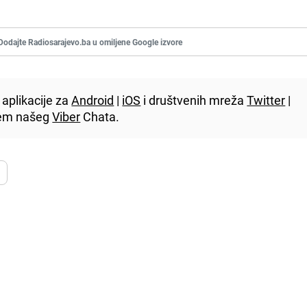
Dodajte Radiosarajevo.ba u omiljene Google izvore
aplikacije za
Android
|
iOS
i društvenih mreža
Twitter
|
utem našeg
Viber
Chata.