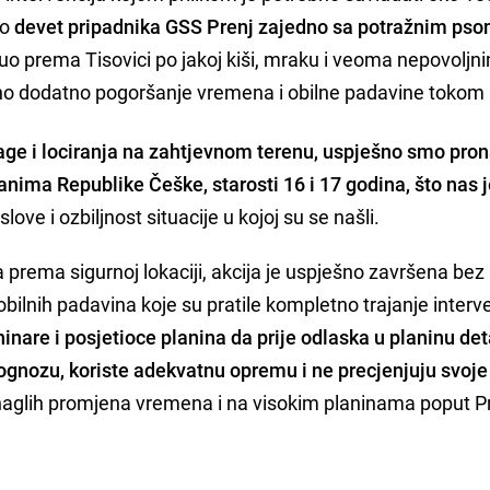
no
devet pripadnika GSS Prenj zajedno sa potražnim ps
nuo prema Tisovici po jakoj kiši, mraku i veoma nepovoljn
no dodatno pogoršanje vremena i obilne padavine tokom 
rage i lociranja na zahtjevnom terenu, uspješno smo pron
janima Republike Češke, starosti 16 i 17 godina, što nas 
ove i ozbiljnost situacije u kojoj su se našli.
prema sigurnoj lokaciji, akcija je uspješno završena bez
bilnih padavina koje su pratile kompletno trajanje interve
nare i posjetioce planina da prije odlaska u planinu det
rognozu, koriste adekvatnu opremu i ne precjenjuju svoje
naglih promjena vremena i na visokim planinama poput Pr