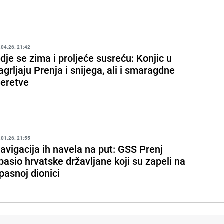
.04.26. 21:42
dje se zima i proljeće susreću: Konjic u
agrljaju Prenja i snijega, ali i smaragdne
eretve
.01.26. 21:55
avigacija ih navela na put: GSS Prenj
pasio hrvatske državljane koji su zapeli na
pasnoj dionici