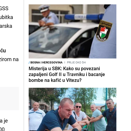
 GSS
ubitka
narska
eću
zirom na
/
BOSNA I HERCEGOVINA
I
PRIJE OKO 5H
Misterija u SBK: Kako su povezani
zapaljeni Golf II u Travniku i bacanje
bombe na kafić u Vitezu?
a je
000