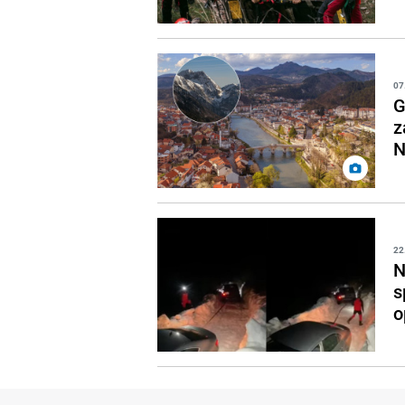
07
G
z
N
22
N
s
o