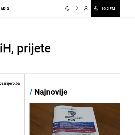
RADIO
90,2 FM
H, prijete
osarajevo.ba
/
Najnovije