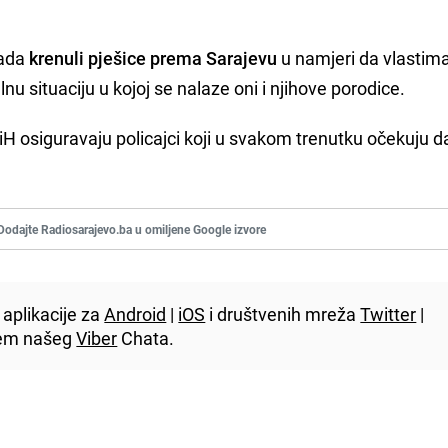
rada
krenuli pješice prema Sarajevu
u namjeri da vlastim
u situaciju u kojoj se nalaze oni i njihove porodice.
H osiguravaju policajci koji u svakom trenutku očekuju d
Dodajte Radiosarajevo.ba u omiljene Google izvore
aplikacije za
Android
|
iOS
i društvenih mreža
Twitter
|
utem našeg
Viber
Chata.