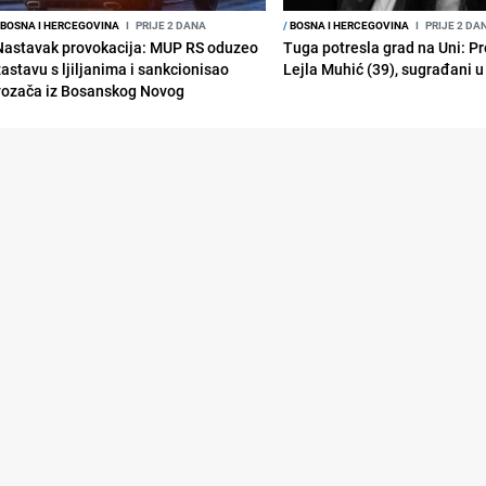
BOSNA I HERCEGOVINA
I
PRIJE 2 DANA
/
BOSNA I HERCEGOVINA
I
PRIJE 2 DA
Nastavak provokacija: MUP RS oduzeo
Tuga potresla grad na Uni: P
zastavu s ljiljanima i sankcionisao
Lejla Muhić (39), sugrađani u
vozača iz Bosanskog Novog