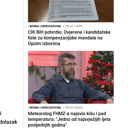
/
BOSNA I HERCEGOVINA
I
PRIJE 14MIN
CIK BiH potvrdio: Ovjerene i kandidatske
liste za kompenzacijske mandate na
Općim izborima
/
BOSNA I HERCEGOVINA
I
PRIJE 35MIN
i
Meteorolog FHMZ-a najavio kišu i pad
temperatura: "Jedno od najsvježijih ljeta
 dolazak
posljednjih godina"