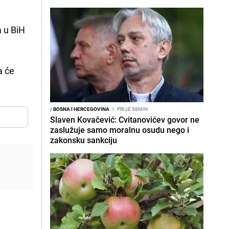
a u BiH
a će
/
BOSNA I HERCEGOVINA
I
PRIJE 58MIN
Slaven Kovačević: Cvitanovićev govor ne
zaslužuje samo moralnu osudu nego i
zakonsku sankciju