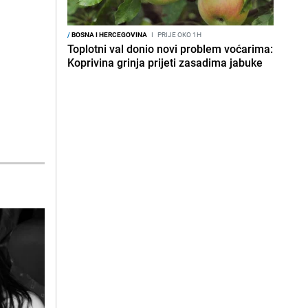
/
BOSNA I HERCEGOVINA
I
PRIJE OKO 1H
Toplotni val donio novi problem voćarima:
Koprivina grinja prijeti zasadima jabuke