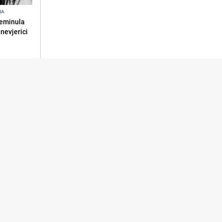
NA
reminula
 nevjerici