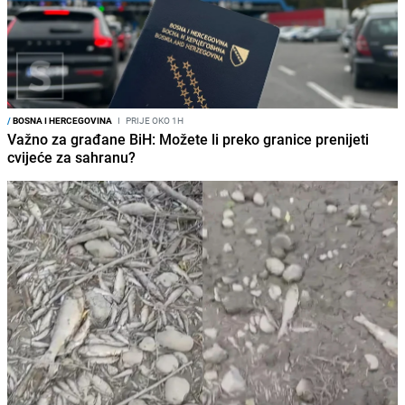
/
BOSNA I HERCEGOVINA
I
PRIJE OKO 1H
Važno za građane BiH: Možete li preko granice prenijeti
cvijeće za sahranu?