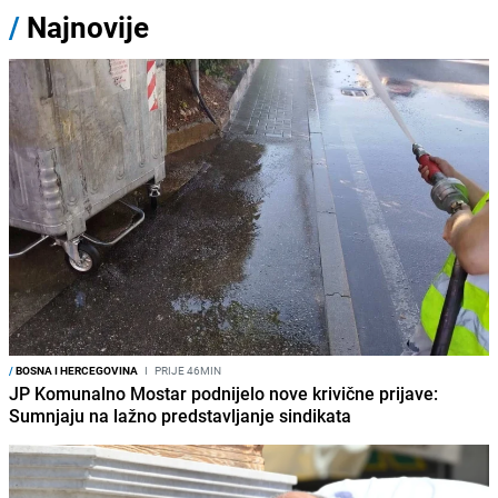
/
Najnovije
/
BOSNA I HERCEGOVINA
I
PRIJE 46MIN
JP Komunalno Mostar podnijelo nove krivične prijave:
Sumnjaju na lažno predstavljanje sindikata