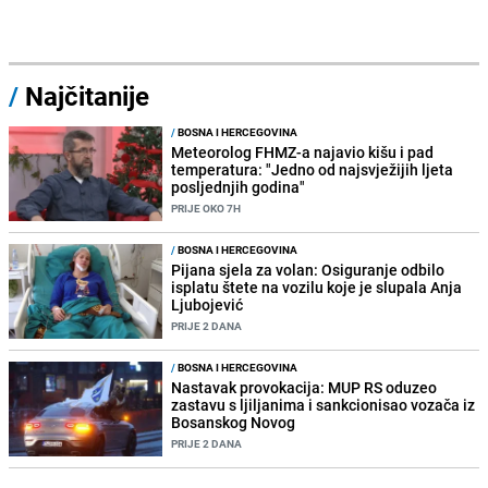
/
Najčitanije
/
BOSNA I HERCEGOVINA
Meteorolog FHMZ-a najavio kišu i pad
temperatura: "Jedno od najsvježijih ljeta
posljednjih godina"
PRIJE OKO 7H
/
BOSNA I HERCEGOVINA
Pijana sjela za volan: Osiguranje odbilo
isplatu štete na vozilu koje je slupala Anja
Ljubojević
PRIJE 2 DANA
/
BOSNA I HERCEGOVINA
Nastavak provokacija: MUP RS oduzeo
zastavu s ljiljanima i sankcionisao vozača iz
Bosanskog Novog
PRIJE 2 DANA