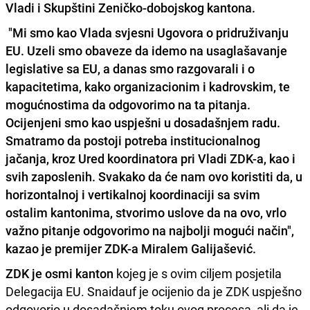
Vladi i Skupštini Zeničko-dobojskog kantona.
"Mi smo kao Vlada
svjesni Ugovora o pridruživanju
EU
. Uzeli smo obaveze da idemo na usaglašavanje
legislative sa EU, a danas smo razgovarali i o
kapacitetima, kako organizacionim i kadrovskim, te
mogućnostima da odgovorimo na ta pitanja.
Ocijenjeni smo kao uspješni u dosadašnjem radu.
Smatramo da postoji potreba institucionalnog
jačanja, kroz Ured koordinatora pri Vladi ZDK-a, kao i
svih zaposlenih. Svakako da će nam ovo koristiti da, u
horizontalnoj i vertikalnoj koordinaciji sa svim
ostalim kantonima, stvorimo uslove da na ovo, vrlo
važno pitanje odgovorimo na najbolji mogući način",
kazao je premijer ZDK-a Miralem Galijašević.
ZDK je osmi kanton
kojeg je s ovim ciljem posjetila
Delegacija EU. Snaidauf je ocijenio da je ZDK uspješno
odgovorio u dosadašnjem toku ovog procesa, ali da je