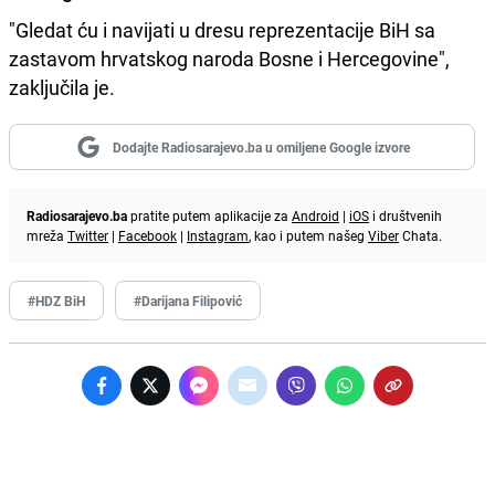
"Gledat ću i navijati u dresu reprezentacije BiH sa
zastavom hrvatskog naroda Bosne i Hercegovine",
zaključila je.
Dodajte Radiosarajevo.ba u omiljene Google izvore
Radiosarajevo.ba
pratite putem aplikacije za
Android
|
iOS
i društvenih
mreža
Twitter
|
Facebook
|
Instagram
, kao i putem našeg
Viber
Chata.
#HDZ BiH
#Darijana Filipović