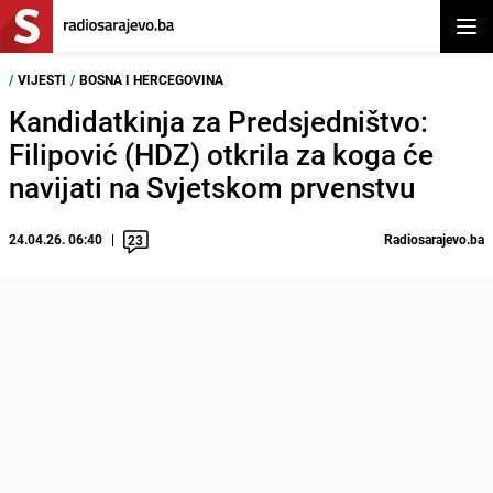
Otvor
/
VIJESTI
/
BOSNA I HERCEGOVINA
Kandidatkinja za Predsjedništvo:
Filipović (HDZ) otkrila za koga će
navijati na Svjetskom prvenstvu
24.04.26. 06:40
Radiosarajevo.ba
23