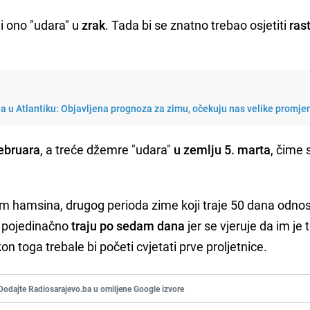
i ono "udara" u
zrak
. Tada bi se znatno trebao osjetiti
ras
 u Atlantiku: Objavljena prognoza za zimu, očekuju nas velike promje
februara
, a treće džemre "udara"
u
zemlju 5. marta
, čime 
m hamsina, drugog perioda zime koji traje 50 dana odno
, pojedinačno
traju po sedam dana
jer se vjeruje da im je 
kon toga trebale bi početi cvjetati prve proljetnice.
Dodajte Radiosarajevo.ba u omiljene Google izvore