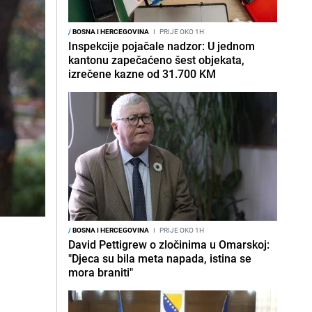
/
BOSNA I HERCEGOVINA
I
PRIJE OKO 1H
Inspekcije pojačale nadzor: U jednom
kantonu zapečaćeno šest objekata,
izrečene kazne od 31.700 KM
/
BOSNA I HERCEGOVINA
I
PRIJE OKO 1H
David Pettigrew o zločinima u Omarskoj:
"Djeca su bila meta napada, istina se
mora braniti"