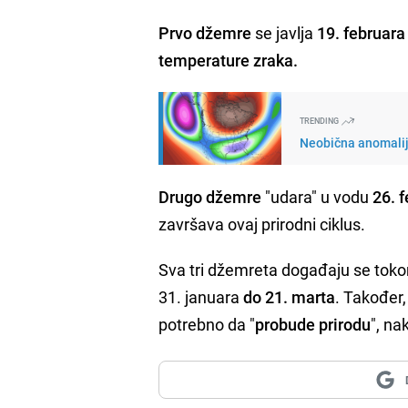
Prvo džemre
se javlja
19. februara
temperature zraka.
TRENDING
Neobična anomalija
Drugo džemre
"udara" u vodu
26. 
završava ovaj prirodni ciklus.
Sva tri džemreta događaju se toko
31. januara
do 21. marta
. Također
potrebno da "
probude prirodu
", na