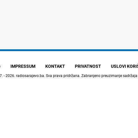
G
IMPRESSUM
KONTAKT
PRIVATNOST
USLOVI KOR
7. - 2026.
radiosarajevo.ba
. Sva prava pridržana. Zabranjeno preuzimanje sadržaja