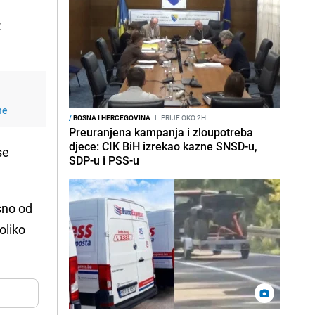
t
ne
/
BOSNA I HERCEGOVINA
I
PRIJE OKO 2H
Preuranjena kampanja i zloupotreba
djece: CIK BiH izrekao kazne SNSD-u,
se
SDP-u i PSS-u
sno od
toliko