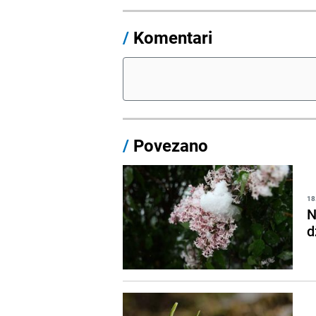
/
Komentari
/
Povezano
18
N
d