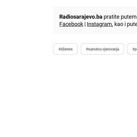
Radiosarajevo.ba
pratite putem 
Facebook
|
Instagram
, kao i p
#džemre
#narodna vjerovanja
#p