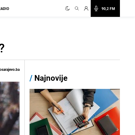
RADIO
90,2 FM
?
osarajevo.ba
/
Najnovije