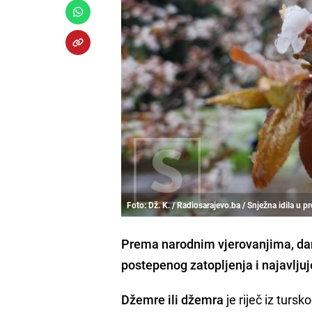
Foto: Dž. K. / Radiosarajevo.ba / Snježna idila u p
Prema narodnim vjerovanjima, dan
postepenog zatopljenja i najavljuj
Džemre ili džemra
je riječ iz turs