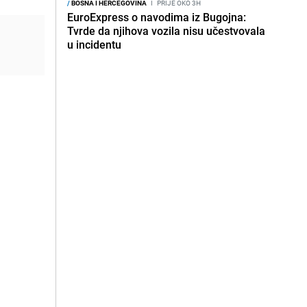
/
BOSNA I HERCEGOVINA
I
PRIJE OKO 3H
EuroExpress o navodima iz Bugojna:
Tvrde da njihova vozila nisu učestvovala
u incidentu