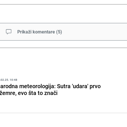
Prikaži komentare
(
5
)
.02.25. 10:48
arodna meteorologija: Sutra 'udara' prvo
žemre, evo šta to znači