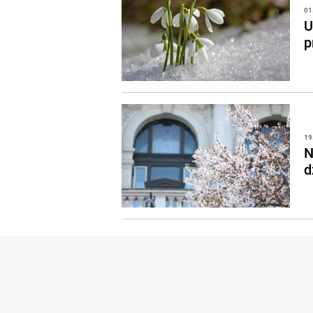
01
U
p
19
N
d