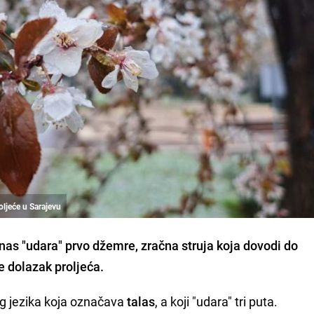
roljeće u Sarajevu
as "udara" prvo džemre, zračna struja koja dovodi do
e dolazak proljeća.
kog jezika koja označava
talas
, a koji "udara" tri puta.