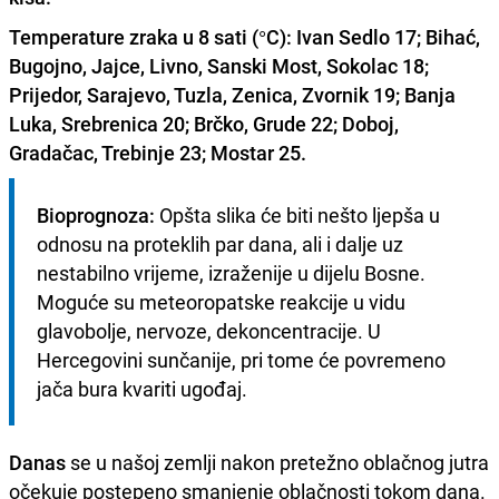
Temperature zraka u 8 sati (°C):
Ivan Sedlo 17; Bihać,
Bugojno, Jajce, Livno, Sanski Most, Sokolac 18;
Prijedor, Sarajevo, Tuzla, Zenica, Zvornik 19; Banja
Luka, Srebrenica 20; Brčko, Grude 22; Doboj,
Gradačac, Trebinje 23; Mostar 25.
Bioprognoza:
 Opšta slika će biti nešto ljepša u 
odnosu na proteklih par dana, ali i dalje uz 
nestabilno vrijeme, izraženije u dijelu Bosne. 
Moguće su meteoropatske reakcije u vidu 
glavobolje, nervoze, dekoncentracije. U 
Hercegovini sunčanije, pri tome će povremeno 
jača bura kvariti ugođaj.
Danas
se u našoj zemlji nakon pretežno oblačnog jutra
očekuje postepeno smanjenje oblačnosti tokom dana.