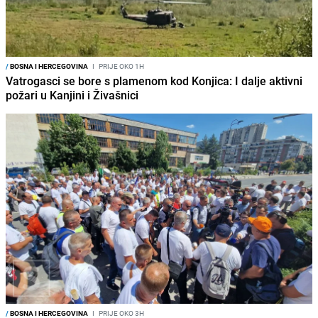
/
BOSNA I HERCEGOVINA
I
PRIJE OKO 1H
Vatrogasci se bore s plamenom kod Konjica: I dalje aktivni
požari u Kanjini i Živašnici
/
BOSNA I HERCEGOVINA
I
PRIJE OKO 3H