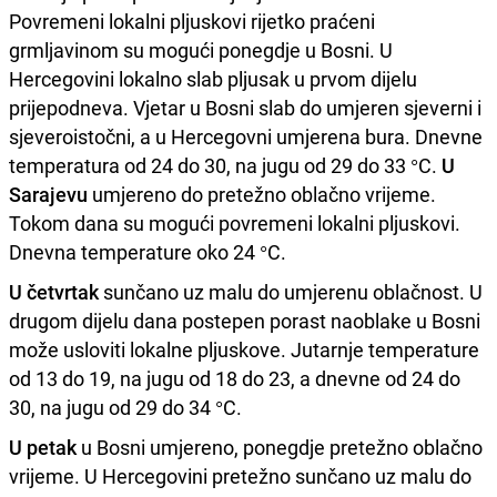
Povremeni lokalni pljuskovi rijetko praćeni
grmljavinom su mogući ponegdje u Bosni. U
Hercegovini lokalno slab pljusak u prvom dijelu
prijepodneva. Vjetar u Bosni slab do umjeren sjeverni i
sjeveroistočni, a u Hercegovni umjerena bura. Dnevne
temperatura od 24 do 30, na jugu od 29 do 33 °C.
U
Sarajevu
umjereno do pretežno oblačno vrijeme.
Tokom dana su mogući povremeni lokalni pljuskovi.
Dnevna temperature oko 24 °C.
U četvrtak
sunčano uz malu do umjerenu oblačnost. U
drugom dijelu dana postepen porast naoblake u Bosni
može usloviti lokalne pljuskove. Jutarnje temperature
od 13 do 19, na jugu od 18 do 23, a dnevne od 24 do
30, na jugu od 29 do 34 °C.
U petak
u Bosni umjereno, ponegdje pretežno oblačno
vrijeme. U Hercegovini pretežno sunčano uz malu do