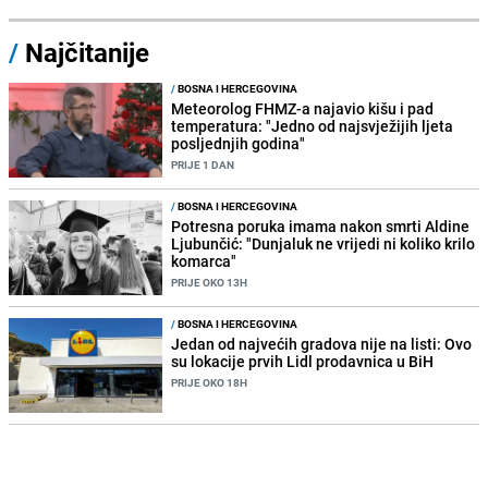
/
Najčitanije
/
BOSNA I HERCEGOVINA
Meteorolog FHMZ-a najavio kišu i pad
temperatura: "Jedno od najsvježijih ljeta
posljednjih godina"
PRIJE 1 DAN
/
BOSNA I HERCEGOVINA
Potresna poruka imama nakon smrti Aldine
Ljubunčić: "Dunjaluk ne vrijedi ni koliko krilo
komarca"
PRIJE OKO 13H
/
BOSNA I HERCEGOVINA
Jedan od najvećih gradova nije na listi: Ovo
su lokacije prvih Lidl prodavnica u BiH
PRIJE OKO 18H