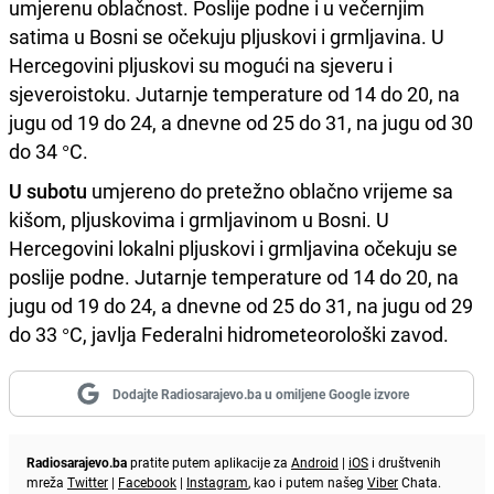
umjerenu oblačnost. Poslije podne i u večernjim
satima u Bosni se očekuju pljuskovi i grmljavina. U
Hercegovini pljuskovi su mogući na sjeveru i
sjeveroistoku. Jutarnje temperature od 14 do 20, na
jugu od 19 do 24, a dnevne od 25 do 31, na jugu od 30
do 34 °C.
U subotu
umjereno do pretežno oblačno vrijeme sa
kišom, pljuskovima i grmljavinom u Bosni. U
Hercegovini lokalni pljuskovi i grmljavina očekuju se
poslije podne. Jutarnje temperature od 14 do 20, na
jugu od 19 do 24, a dnevne od 25 do 31, na jugu od 29
do 33 °C, javlja Federalni hidrometeorološki zavod.
Dodajte Radiosarajevo.ba u omiljene Google izvore
Radiosarajevo.ba
pratite putem aplikacije za
Android
|
iOS
i društvenih
mreža
Twitter
|
Facebook
|
Instagram
, kao i putem našeg
Viber
Chata.