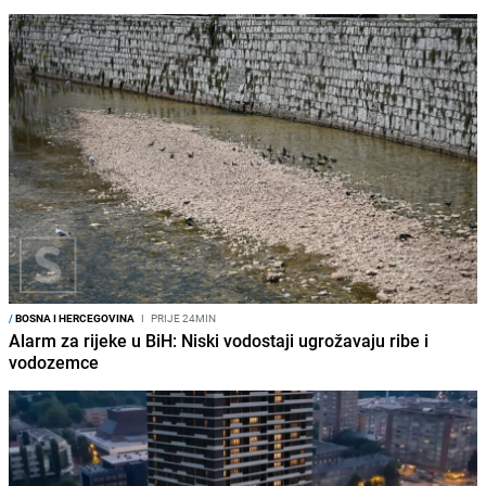
/
BOSNA I HERCEGOVINA
I
PRIJE 24MIN
Alarm za rijeke u BiH: Niski vodostaji ugrožavaju ribe i
vodozemce