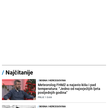
/
Najčitanije
/
BOSNA I HERCEGOVINA
Meteorolog FHMZ-a najavio kišu i pad
temperatura: "Jedno od najsvježijih ljeta
posljednjih godina"
PRIJE 1 DAN
/
BOSNA I HERCEGOVINA