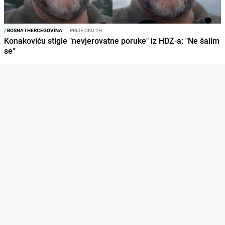
/
BOSNA I HERCEGOVINA
I
PRIJE OKO 2H
Konakoviću stigle "nevjerovatne poruke" iz HDZ-a: "Ne šalim
se"