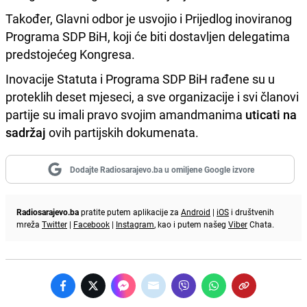
Također, Glavni odbor je usvojio i Prijedlog inoviranog
Programa SDP BiH, koji će biti dostavljen delegatima
predstojećeg Kongresa.
Inovacije Statuta i Programa SDP BiH rađene su u
proteklih deset mjeseci, a sve organizacije i svi članovi
partije su imali pravo svojim amandmanima
uticati na
sadržaj
ovih partijskih dokumenata.
Dodajte Radiosarajevo.ba u omiljene Google izvore
Radiosarajevo.ba
pratite putem aplikacije za
Android
|
iOS
i društvenih
mreža
Twitter
|
Facebook
|
Instagram
, kao i putem našeg
Viber
Chata.