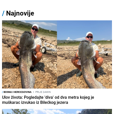
/
Najnovije
/
BOSNA I HERCEGOVINA
I
PRIJE 24MIN
Ulov života: Pogledajte 'diva' od dva metra kojeg je
muškarac izvukao iz Bilećkog jezera