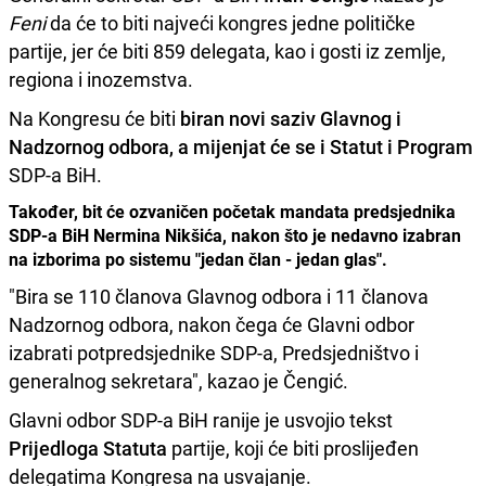
Feni
da će to biti najveći kongres jedne političke
partije, jer će biti 859 delegata, kao i gosti iz zemlje,
regiona i inozemstva.
Na Kongresu će biti
biran novi saziv Glavnog i
Nadzornog odbora, a mijenjat će se i Statut i Program
SDP-a BiH.
Također, bit će ozvaničen početak mandata predsjednika
SDP-a BiH Nermina Nikšića, nakon što je nedavno izabran
na izborima po sistemu "jedan član - jedan glas".
"Bira se 110 članova Glavnog odbora i 11 članova
Nadzornog odbora, nakon čega će Glavni odbor
izabrati potpredsjednike SDP-a, Predsjedništvo i
generalnog sekretara", kazao je Čengić.
Glavni odbor SDP-a BiH ranije je usvojio tekst
Prijedloga Statuta
partije, koji će biti proslijeđen
delegatima Kongresa na usvajanje.