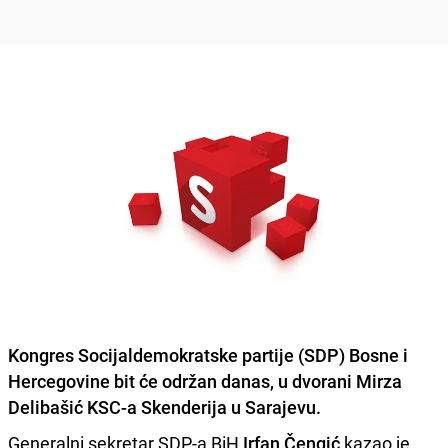
Kongres Socijaldemokratske partije (SDP) Bosne i
Hercegovine bit će održan
danas, u dvorani Mirza
Delibašić
KSC-a Skenderija u Sarajevu.
Generalni sekretar SDP-a BiH
Irfan Čengić
kazao je