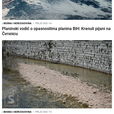
/
BOSNA I HERCEGOVINA
I
PRIJE OKO 1H
Planinski vodič o opasnostima planina BiH: Krenuli pijani na
Čvrsnicu
/
BOSNA I HERCEGOVINA
I
PRIJE OKO 1H