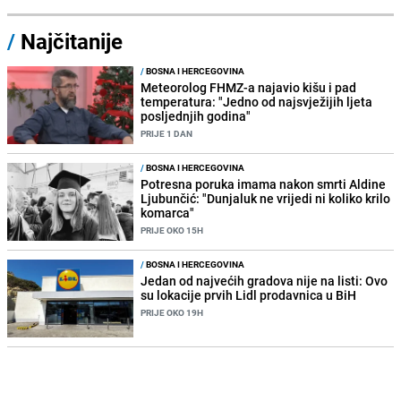
/
Najčitanije
/
BOSNA I HERCEGOVINA
Meteorolog FHMZ-a najavio kišu i pad
temperatura: "Jedno od najsvježijih ljeta
posljednjih godina"
PRIJE 1 DAN
/
BOSNA I HERCEGOVINA
Potresna poruka imama nakon smrti Aldine
Ljubunčić: "Dunjaluk ne vrijedi ni koliko krilo
komarca"
PRIJE OKO 15H
/
BOSNA I HERCEGOVINA
Jedan od najvećih gradova nije na listi: Ovo
su lokacije prvih Lidl prodavnica u BiH
PRIJE OKO 19H