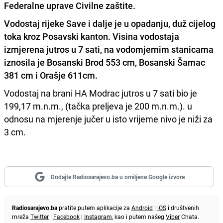
Federalne uprave Civilne zaštite.
Vodostaj rijeke Save i dalje je u opadanju, duž cijelog
toka kroz Posavski kanton. Visina vodostaja
izmjerena jutros u 7 sati, na vodomjernim stanicama
iznosila je Bosanski Brod 553 cm, Bosanski Šamac
381 cm i Orašje 611cm.
Vodostaj na brani HA Modrac jutros u 7 sati bio je
199,17 m.n.m., (tačka preljeva je 200 m.n.m.). u
odnosu na mjerenje jučer u isto vrijeme nivo je niži za
3 cm.
Dodajte Radiosarajevo.ba u omiljene Google izvore
Radiosarajevo.ba
pratite putem aplikacije za
Android
|
iOS
i društvenih
mreža
Twitter
|
Facebook
|
Instagram
, kao i putem našeg
Viber
Chata.