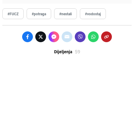
#FUCZ
#potraga
#nestali
#vodostaj
59
Dijeljenja