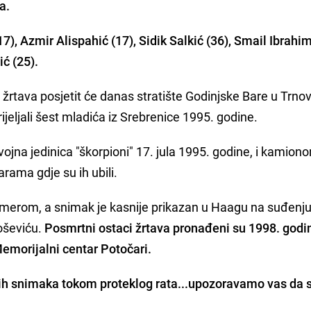
a.
17), Azmir Alispahić (17), Sidik Salkić (36), Smail Ibrahi
ić (25).
ji žrtava posjetit će danas stratište Godinjske Bare u Trno
trijeljali šest mladića iz Srebrenice 1995. godine.
vojna jedinica "škorpioni" 17. jula 1995. godine, i kamion
rama gdje su ih ubili.
 kamerom, a snimak je kasnije prikazan u Haagu na suđenj
oševiću.
Posmrtni ostaci žrtava pronađeni su 1998. godin
Memorijalni centar Potočari.
jih snimaka tokom proteklog rata...upozoravamo vas da 