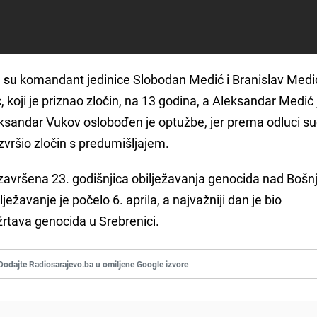
i su
komandant jedinice Slobodan Medić i Branislav Medi
 koji je priznao zločin, na 13 godina, a Aleksandar Medić 
ksandar Vukov oslobođen je optužbe, jer prema odluci s
 izvršio zločin s predumišljajem.
 završena 23. godišnjica obilježavanja genocida nad Boš
ježavanje je počelo 6. aprila, a najvažniji dan je bio
rtava genocida u Srebrenici.
Dodajte Radiosarajevo.ba u omiljene Google izvore