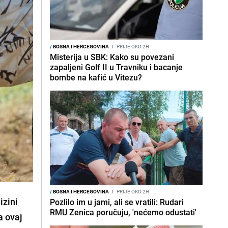
/
BOSNA I HERCEGOVINA
I
PRIJE OKO 2H
Misterija u SBK: Kako su povezani
zapaljeni Golf II u Travniku i bacanje
bombe na kafić u Vitezu?
/
BOSNA I HERCEGOVINA
I
PRIJE OKO 2H
izini
Pozlilo im u jami, ali se vratili: Rudari
RMU Zenica poručuju, 'nećemo odustati'
a ovaj