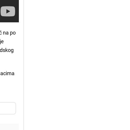
ć na po
je
udskog
njacima