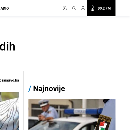
RADIO
90,2 FM
adih
osarajevo.ba
/
Najnovije