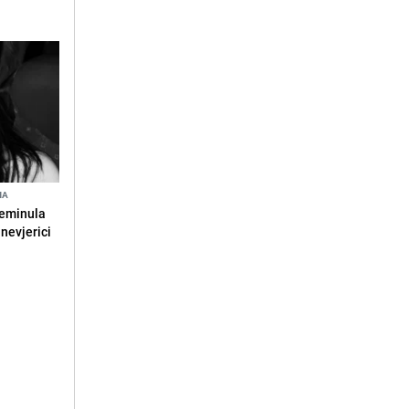
NA
reminula
 nevjerici