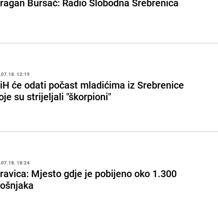
ragan Bursać: Radio Slobodna Srebrenica
.07.18. 12:19
iH će odati počast mladićima iz Srebrenice
oje su strijeljali "škorpioni"
.07.18. 18:24
ravica: Mjesto gdje je pobijeno oko 1.300
ošnjaka