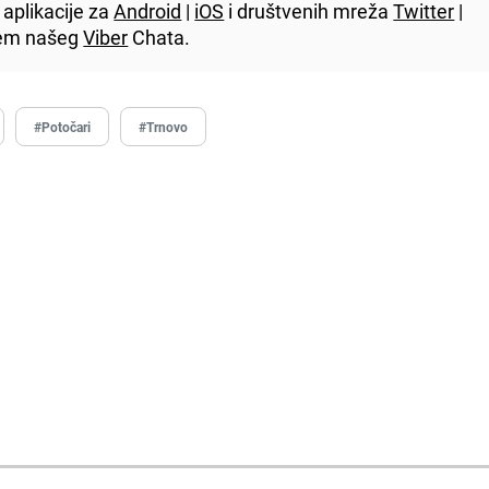
aplikacije za
Android
|
iOS
i društvenih mreža
Twitter
|
utem našeg
Viber
Chata.
#Potočari
#Trnovo