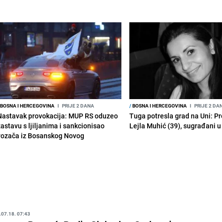
BOSNA I HERCEGOVINA
I
PRIJE 2 DANA
/
BOSNA I HERCEGOVINA
I
PRIJE 2 DA
Nastavak provokacija: MUP RS oduzeo
Tuga potresla grad na Uni: P
zastavu s ljiljanima i sankcionisao
Lejla Muhić (39), sugrađani u
vozača iz Bosanskog Novog
.07.18. 07:43