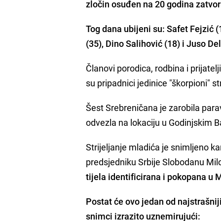
zločin osuđen na 20 godina zatvor
Tog dana ubijeni su: Safet Fejzić (
(35), Dino Salihović (18) i Juso Del
Članovi porodica, rodbina i prijatel
su pripadnici jedinice "škorpioni" s
Šest Srebreničana je zarobila para
odvezla na lokaciju u Godinjskim Ba
Strijeljanje mladića je snimljeno
predsjedniku Srbije Slobodanu Mil
tijela identificirana i pokopana u 
Postat će ovo jedan od najstrašni
snimci izrazito uznemirujući: