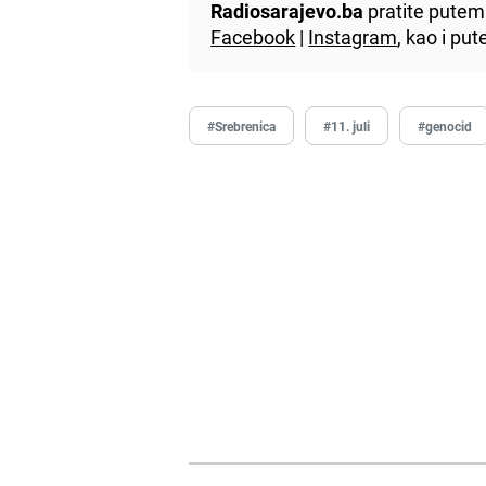
Radiosarajevo.ba
pratite putem 
Facebook
|
Instagram
, kao i p
#Srebrenica
#11. juli
#genocid