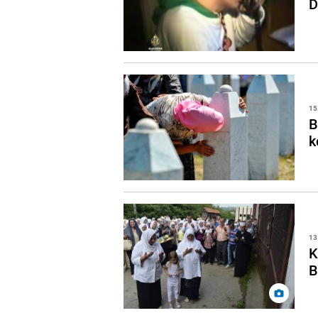
D
15
B
k
13
K
B