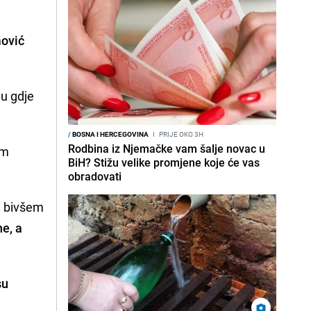
mović
vu gdje
/
BOSNA I HERCEGOVINA
I
PRIJE OKO 3H
Rodbina iz Njemačke vam šalje novac u
om
BiH? Stižu velike promjene koje će vas
obradovati
u bivšem
e, a
su