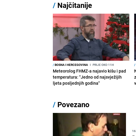
/
Najčitanije
/
BOSNA I HERCEGOVINA
I
PRIJE OKO 11H
/
Meteorolog FHMZ-a najavio kišu i pad
temperatura: "Jedno od najsvježijih
ljeta posljednjih godina"
/
Povezano
16