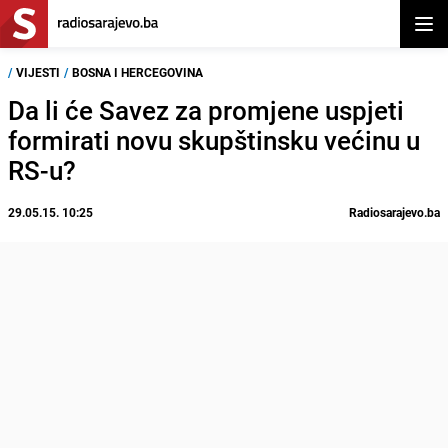
Otvor
/
VIJESTI
/
BOSNA I HERCEGOVINA
Da li će Savez za promjene uspjeti
formirati novu skupštinsku većinu u
RS-u?
29.05.15. 10:25
Radiosarajevo.ba