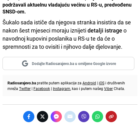
podržavali aktuelnu vladajuću većinu u RS-u, predvođenu
SNSD-om.
Šukalo sada ističe da njegova stranka insistira da se
nakon šest mjeseci moraju iznijeti
detalji istrage
o
navodnoj kupovini poslanika u RS-u te da će o
spremnosti za to ovisiti i njihovo dalje djelovanje.
Dodajte Radiosarajevo.ba u omiljene Google izvore
Radiosarajevo.ba
pratite putem aplikacije za
Android
|
iOS
i društvenih
mreža
Twitter
|
Facebook
|
Instagram
, kao i putem našeg
Viber
Chata.