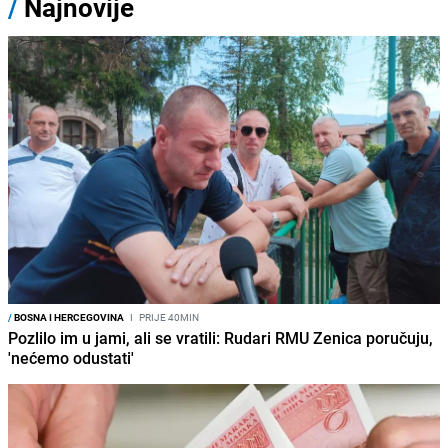
/
Najnovije
/
BOSNA I HERCEGOVINA
I
PRIJE 40MIN
Pozlilo im u jami, ali se vratili: Rudari RMU Zenica poručuju,
'nećemo odustati'