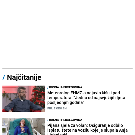
/
Najčitanije
/
BOSNA I HERCEGOVINA
Meteorolog FHMZ-a najavio kišu i pad
temperatura: "Jedno od najsvježijih ljeta
posljednjih godina"
PRIJE OKO 9H
/
BOSNA I HERCEGOVINA
Pijana sjela za volan: Osiguranje odbilo
isplatu štete na vozilu koje je slupala Anja
Ljubojević