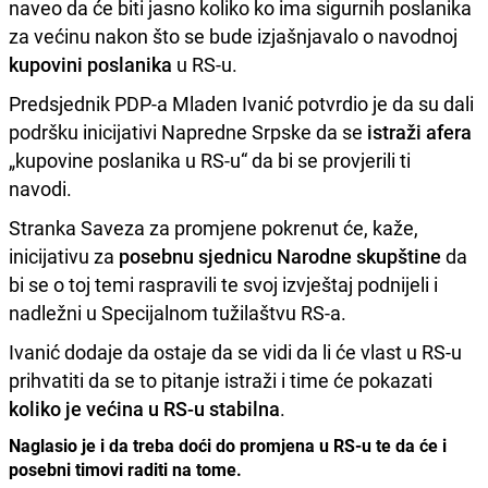
naveo da će biti jasno koliko ko ima sigurnih poslanika
za većinu nakon što se bude izjašnjavalo o navodnoj
kupovini poslanika
u RS-u.
Predsjednik PDP-a Mladen Ivanić potvrdio je da su dali
podršku inicijativi Napredne Srpske da se
istraži afera
„kupovine poslanika u RS-u“ da bi se provjerili ti
navodi.
Stranka Saveza za promjene pokrenut će, kaže,
inicijativu za
posebnu sjednicu Narodne skupštine
da
bi se o toj temi raspravili te svoj izvještaj podnijeli i
nadležni u Specijalnom tužilaštvu RS-a.
Ivanić dodaje da ostaje da se vidi da li će vlast u RS-u
prihvatiti da se to pitanje istraži i time će pokazati
koliko je većina u RS-u stabilna
.
Naglasio je i da treba doći do promjena u RS-u te da će i
posebni timovi raditi na tome.