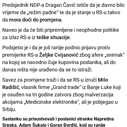
Predsjednik NDP-a Dragan Čavić ističe da je davno bilo
vrijeme da „režim padne“ te da je stanje u RS-u takvo
da
mora doći do promjena
.
Naveo je da će biti pripremljene i neophodne politike
za izlaz RS-a iz
teške situacije
.
Podsjetio je i da je još ranije podnio prijavu protiv
premijerke RS-a
Željke Cvijanović
zbog afere „snimak“
na kojoj se navodno čuje kupovina poslanika, ali do
danas ništa nije urađeno da se to istraži.
Savez za promjene traži i da se RS-u izruči
Milo
Radišić
, vlasnik firme „Grand trade“ iz Banje Luke koji
je osuđen na tri godine zatvora zbog malverzacija
akcijama „Medicinske elektronike“, ali je pobjegao u
Srbiju.
Sastanku su prisustvovali i poslanici stranke Napredna
Srpska, Adam Šukalo i Goran Đorđić, koji su ranije