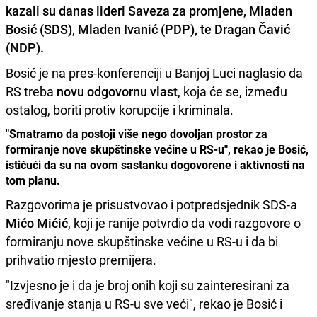
kazali su danas lideri Saveza za promjene,
Mladen
Bosić
(SDS),
Mladen Ivanić
(PDP), te
Dragan Čavić
(NDP).
Bosić je na pres-konferenciji u Banjoj Luci naglasio da
RS treba
novu odgovornu vlast
, koja će se, između
ostalog, boriti protiv korupcije i kriminala.
"Smatramo da postoji više nego dovoljan prostor za
formiranje nove skupštinske većine u RS-u", rekao je Bosić,
ističući da su na ovom sastanku dogovorene i aktivnosti na
tom planu.
Razgovorima je prisustvovao i potpredsjednik SDS-a
Mićo Mićić
, koji je ranije potvrdio da vodi razgovore o
formiranju nove skupštinske većine u RS-u i da bi
prihvatio mjesto premijera.
"Izvjesno je i da je broj onih koji su zainteresirani za
sređivanje stanja u RS-u sve veći", rekao je Bosić i