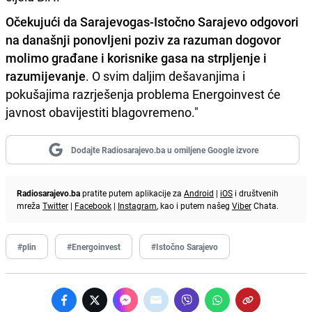
Očekujući da Sarajevogas-Istočno Sarajevo odgovori
na današnji ponovljeni poziv za razuman dogovor
molimo građane i korisnike gasa na strpljenje i
razumijevanje
. O svim daljim dešavanjima i
pokušajima razrješenja problema Energoinvest će
javnost obavijestiti blagovremeno."
Dodajte Radiosarajevo.ba u omiljene Google izvore
Radiosarajevo.ba
pratite putem aplikacije za
Android
|
iOS
i društvenih
mreža
Twitter
|
Facebook
|
Instagram
, kao i putem našeg
Viber
Chata.
#plin
#Energoinvest
#Istočno Sarajevo