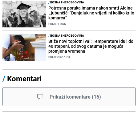
/
BOSNA I HERCEGOVINA
Potresna poruka imama nakon smrti Aldine
Ljubunčić: "Dunjaluk ne vrijedi ni koliko krilo
komarca"
PRIJE 1 DAN
/
BOSNA I HERCEGOVINA
Stiže novi toplotni val: Temperature idu i do
40 stepeni, od ovog datuma je moguća
promjena vremena
PRIJE OKO 17H
/
Komentari
Prikaži komentare
(
16
)