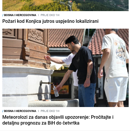
/
BOSNA I HERCEGOVINA
I
PRIJE OKO 1H
Požari kod Konjica jutros uspješno lokalizirani
/
BOSNA I HERCEGOVINA
I
PRIJE OKO 1H
Meteorolozi za danas objavili upozorenje: Pročitajte i
detaljnu prognozu za BiH do četvrtka