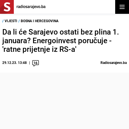
Otvor
/
VIJESTI
/
BOSNA I HERCEGOVINA
Da li će Sarajevo ostati bez plina 1.
januara? Energoinvest poručuje -
'ratne prijetnje iz RS-a'
29.12.23. 13:48
Radiosarajevo.ba
16