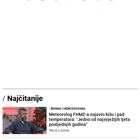
/
Najčitanije
/
BOSNA I HERCEGOVINA
Meteorolog FHMZ-a najavio kišu i pad
temperatura: "Jedno od najsvježijih ljeta
posljednjih godina"
PRIJE 2 DANA