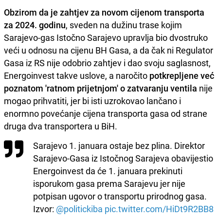
Obzirom da je zahtjev za novom cijenom transporta
za 2024. godinu
, sveden na dužinu trase kojim
Sarajevo-gas Istočno Sarajevo upravlja bio dvostruko
veći u odnosu na cijenu BH Gasa, a da čak ni Regulator
Gasa iz RS nije odobrio zahtjev i dao svoju saglasnost,
Energoinvest takve uslove, a naročito
potkrepljene već
poznatom 'ratnom prijetnjom' o zatvaranju ventila
nije
mogao prihvatiti, jer bi isti uzrokovao lančano i
enormno povećanje cijena transporta gasa od strane
druga dva transportera u BiH.
Sarajevo 1. januara ostaje bez plina. Direktor
Sarajevo-Gasa iz Istočnog Sarajeva obavijestio
Energoinvest da će 1. januara prekinuti
isporukom gasa prema Sarajevu jer nije
potpisan ugovor o transportu prirodnog gasa.
Izvor:
@politickiba
pic.twitter.com/HiDt9R2BB8