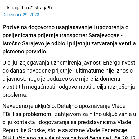
— Istraga.ba (@IstragaB)
December 29, 2023
Pozive na dogovorno usaglašavanje i upozorenja o
posljedicama prijetnje transporter Sarajevogas -
Istočno Sarajevo je odbio i prijetnju zatvaranja ventila
pismeno potvrdio.
U cilju izbjegavanja uznemirenja javnosti Energoinvest
do danas navedene prijetnje i ultimatume nije iznosio
u javnost, nego je poduzeo sve mjere iz domena
vlastititih mogućnosti i odgovornosti u cilju razrješenja
problema.
Navedeno je uključilo: Detaljno upoznavanje Vlade
FBiH sa problemom i zahtjevom za hitno uključivanje u
cilju kontakta i dogovaranja sa predstavnicima Vlade
Republike Srpske, što je sa strane Vlade Federacije
BIH i učinjeno na više nivoa na bazi čega ne juče 28.12