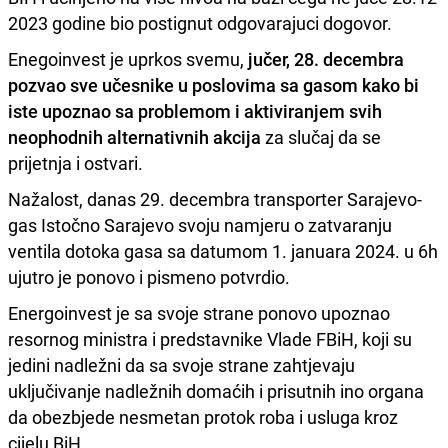
2023 godine bio postignut odgovarajuci dogovor.
Enegoinvest je uprkos svemu,
jučer, 28. decembra
pozvao sve učesnike u poslovima sa gasom kako bi
iste upoznao sa problemom i aktiviranjem svih
neophodnih alternativnih akcija
za slučaj da se
prijetnja i ostvari.
Nažalost, danas 29. decembra transporter Sarajevo-
gas Istočno Sarajevo svoju namjeru o zatvaranju
ventila dotoka gasa sa datumom 1. januara 2024. u 6h
ujutro je ponovo i pismeno potvrdio.
Energoinvest je sa svoje strane ponovo upoznao
resornog ministra i predstavnike Vlade FBiH, koji su
jedini nadležni da sa svoje strane zahtjevaju
uključivanje nadležnih domaćih i prisutnih ino organa
da obezbjede nesmetan protok roba i usluga kroz
cijelu BiH.