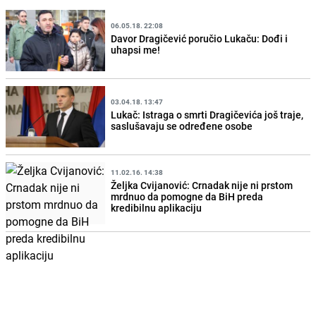
06.05.18. 22:08
Davor Dragičević poručio Lukaču: Dođi i
uhapsi me!
03.04.18. 13:47
Lukač: Istraga o smrti Dragičevića još traje,
saslušavaju se određene osobe
11.02.16. 14:38
Željka Cvijanović: Crnadak nije ni prstom
mrdnuo da pomogne da BiH preda
kredibilnu aplikaciju