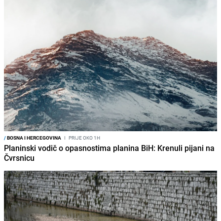
/
BOSNA I HERCEGOVINA
I
PRIJE OKO 1H
Planinski vodič o opasnostima planina BiH: Krenuli pijani na
Čvrsnicu