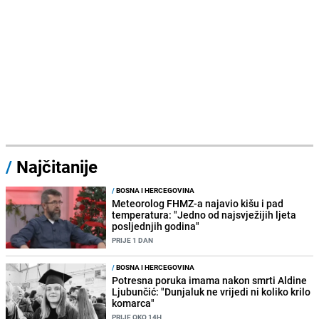
/
Najčitanije
/
BOSNA I HERCEGOVINA
Meteorolog FHMZ-a najavio kišu i pad
temperatura: "Jedno od najsvježijih ljeta
posljednjih godina"
PRIJE 1 DAN
/
BOSNA I HERCEGOVINA
Potresna poruka imama nakon smrti Aldine
Ljubunčić: "Dunjaluk ne vrijedi ni koliko krilo
komarca"
PRIJE OKO 14H