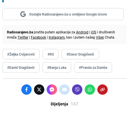
Dodajte Radiosarajevo.ba u omiljene Google izvore
Radiosarajevo.ba
pratite putem aplikacije za
Android
|
iOS
i društvenih
mreža
Twitter
|
Facebook
|
Instagram
, kao i putem našeg
Viber
Chata.
#Željka Cvijanović
#RS
#Davor Dragičević
#David Dragičević
#Banja Luka
#Pravda za Davida
147
Dijeljenja