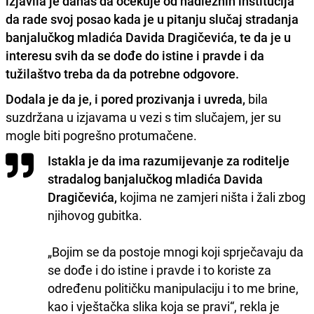
izjavila je danas da očekuje od nadležnih institucija
da rade svoj posao kada je u pitanju slučaj stradanja
banjalučkog mladića
Davida Dragičevića
, te da je u
interesu svih da se dođe do istine i pravde i da
tužilaštvo treba da da potrebne odgovore.
Dodala je da je, i pored prozivanja i uvreda,
bila
suzdržana u izjavama u vezi s tim slučajem, jer su
mogle biti pogrešno protumačene.
Istakla je da ima razumijevanje za roditelje
stradalog banjalučkog mladića Davida
Dragičevića,
kojima ne zamjeri ništa i žali zbog
njihovog gubitka.
„Bojim se da postoje mnogi koji sprječavaju da
se dođe i do istine i pravde i to koriste za
određenu političku manipulaciju i to me brine,
kao i vještačka slika koja se pravi“, rekla je