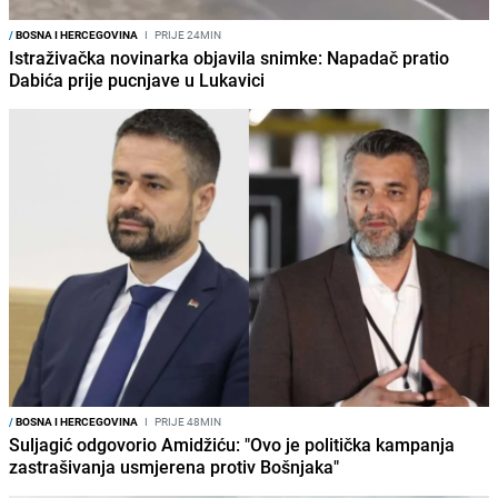
/
BOSNA I HERCEGOVINA
I
PRIJE 24MIN
Istraživačka novinarka objavila snimke: Napadač pratio
Dabića prije pucnjave u Lukavici
/
BOSNA I HERCEGOVINA
I
PRIJE 48MIN
Suljagić odgovorio Amidžiću: "Ovo je politička kampanja
zastrašivanja usmjerena protiv Bošnjaka"