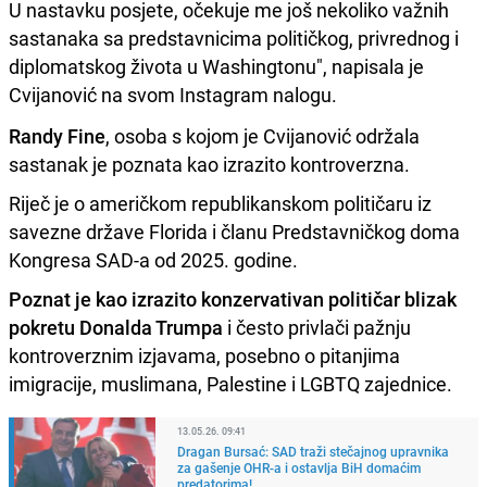
U nastavku posjete, očekuje me još nekoliko važnih
sastanaka sa predstavnicima političkog, privrednog i
diplomatskog života u Washingtonu", napisala je
Cvijanović na svom Instagram nalogu.
Randy Fine
, osoba s kojom je Cvijanović održala
sastanak je poznata kao izrazito kontroverzna.
Riječ je o američkom republikanskom političaru iz
savezne države Florida i članu Predstavničkog doma
Kongresa SAD-a od 2025. godine.
Poznat je kao izrazito konzervativan političar blizak
pokretu Donalda Trumpa
i često privlači pažnju
kontroverznim izjavama, posebno o pitanjima
imigracije, muslimana, Palestine i LGBTQ zajednice.
13.05.26. 09:41
Dragan Bursać: SAD traži stečajnog upravnika
za gašenje OHR-a i ostavlja BiH domaćim
predatorima!