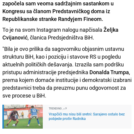
započela sam veoma sadržajnim sastankom u
Kongresu sa članom Predstavničkog doma iz
Republikanske stranke Randyjem Fineom.
To je na svom Instagram nalogu napčisala
Željka
Cvijanović
, članica Predsjedništva BiH.
"Bila je ovo prilika da sagovorniku objasnim ustavnu
strukturu BiH, kao i poziciju i stavove RS u pogledu
aktuelnih političkih dešavanja. Izrazila sam podršku
pristupu administracije predsjednika
Donalda Trumpa
,
prema kojem domaće institucije i demokratski izabrani
predstavnici treba da preuzmu punu odgovornost za
sve procese u BiH.
TRENDING
Vrapčići mu nisu bili sretni: Sarajevo ostalo bez
pobjede protiv Radnika