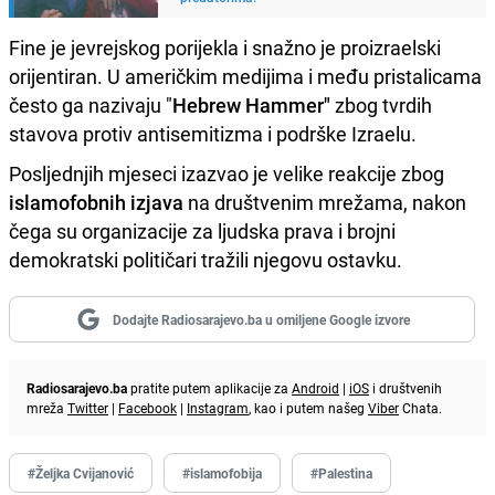
Fine je jevrejskog porijekla i snažno je proizraelski
orijentiran. U američkim medijima i među pristalicama
često ga nazivaju "
Hebrew Hammer"
zbog tvrdih
stavova protiv antisemitizma i podrške Izraelu.
Posljednjih mjeseci izazvao je velike reakcije zbog
islamofobnih izjava
na društvenim mrežama, nakon
čega su organizacije za ljudska prava i brojni
demokratski političari tražili njegovu ostavku.
Dodajte Radiosarajevo.ba u omiljene Google izvore
Radiosarajevo.ba
pratite putem aplikacije za
Android
|
iOS
i društvenih
mreža
Twitter
|
Facebook
|
Instagram
, kao i putem našeg
Viber
Chata.
#Željka Cvijanović
#islamofobija
#Palestina