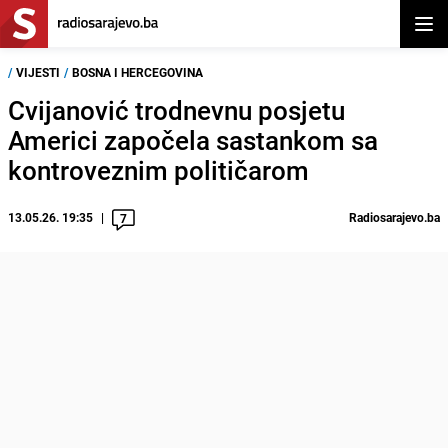
Otvor
/
VIJESTI
/
BOSNA I HERCEGOVINA
Cvijanović trodnevnu posjetu
Americi započela sastankom sa
kontroveznim političarom
13.05.26. 19:35
Radiosarajevo.ba
7