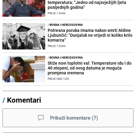
temperatura: "Jedno od najsvježijih ljeta
posljednjih godina"
PRIJE 1 DAN
/
BOSNA I HERCEGOVINA
Potresna poruka imama nakon smrti Aldine
Ljubunčić: "Dunjaluk ne vrijedi ni koliko krilo
komarca"
PRIJE 1 DAN
/
BOSNA I HERCEGOVINA
Stiže novi toplotni val: Temperature idu i do
40 stepeni, od ovog datuma je moguća
promjena vremena
PRIJE OKO 12H
/
Komentari
Prikaži komentare
(
7
)