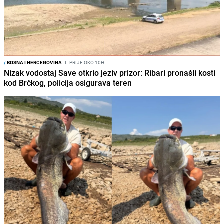
/
BOSNA I HERCEGOVINA
I
PRIJE OKO 10H
Nizak vodostaj Save otkrio jeziv prizor: Ribari pronašli kosti
kod Brčkog, policija osigurava teren