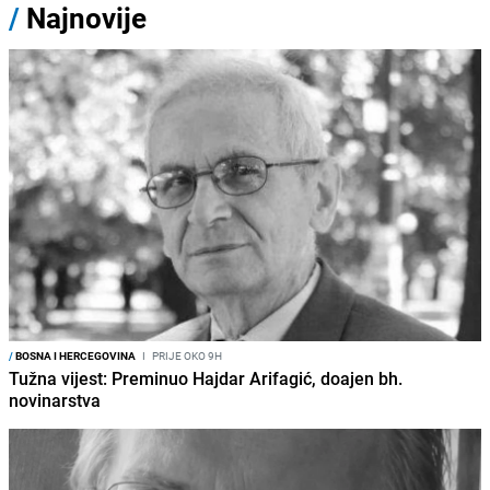
/
Najnovije
/
BOSNA I HERCEGOVINA
I
PRIJE OKO 9H
Tužna vijest: Preminuo Hajdar Arifagić, doajen bh.
novinarstva