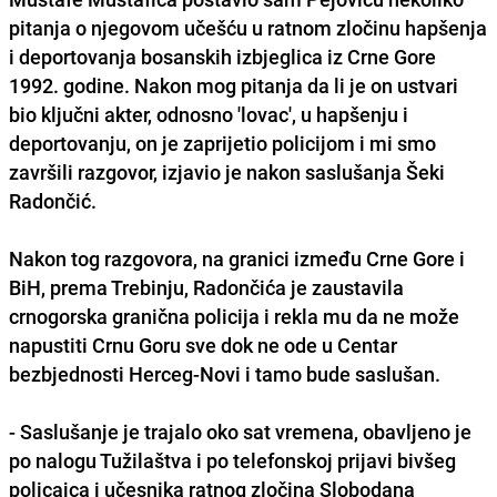
pitanja o njegovom učešću u ratnom zločinu hapšenja
i deportovanja bosanskih izbjeglica iz Crne Gore
1992. godine. Nakon mog pitanja da li je on ustvari
bio ključni akter, odnosno 'lovac', u hapšenju i
deportovanju, on je zaprijetio policijom i mi smo
završili razgovor, izjavio je nakon saslušanja Šeki
Radončić.
Nakon tog razgovora, na granici između Crne Gore i
BiH, prema Trebinju, Radončića je zaustavila
crnogorska granična policija i rekla mu da ne može
napustiti Crnu Goru sve dok ne ode u Centar
bezbjednosti Herceg-Novi i tamo bude saslušan.
- Saslušanje je trajalo oko sat vremena, obavljeno je
po nalogu Tužilaštva i po telefonskoj prijavi bivšeg
policajca i učesnika ratnog zločina Slobodana