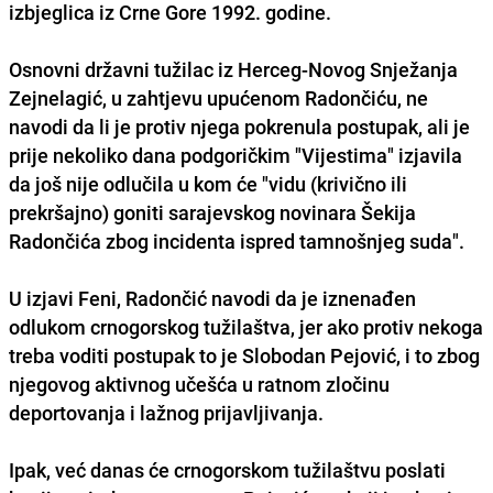
izbjeglica iz Crne Gore 1992. godine.
Osnovni državni tužilac iz Herceg-Novog Snježanja
Zejnelagić, u zahtjevu upućenom Radončiću, ne
navodi da li je protiv njega pokrenula postupak, ali je
prije nekoliko dana podgoričkim "Vijestima" izjavila
da još nije odlučila u kom će "vidu (krivično ili
prekršajno) goniti sarajevskog novinara Šekija
Radončića zbog incidenta ispred tamnošnjeg suda".
U izjavi Feni, Radončić navodi da je iznenađen
odlukom crnogorskog tužilaštva, jer ako protiv nekoga
treba voditi postupak to je Slobodan Pejović, i to zbog
njegovog aktivnog učešća u ratnom zločinu
deportovanja i lažnog prijavljivanja.
Ipak, već danas će crnogorskom tužilaštvu poslati