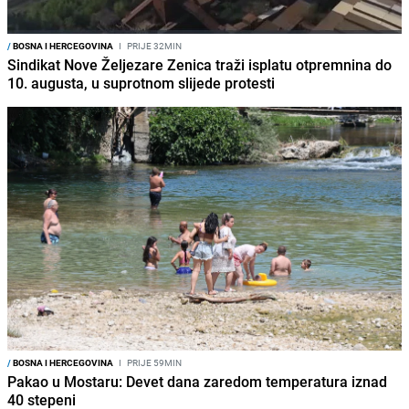
/
BOSNA I HERCEGOVINA
I
PRIJE 32MIN
Sindikat Nove Željezare Zenica traži isplatu otpremnina do
10. augusta, u suprotnom slijede protesti
/
BOSNA I HERCEGOVINA
I
PRIJE 59MIN
Pakao u Mostaru: Devet dana zaredom temperatura iznad
40 stepeni