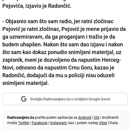
Pejovića, izjavio je Radončić.
- Objasnio sam što sam radio, jer ratni zločinac
Pejović je ratni zločinac, Pejović je mene prijavio da
ga uznemiravam, da ga proganjam i tražio je da
budem uhapšen. Nakon što sam dao izjavu i nakon
što sam kao dokaz ponudio snimljeni materijal, uz
zapisnik, meni je dozvoljeno da napustim Herceg-
Novi, odnosno da napustim Crnu Goru, kazao je
Radončić, dodajući da mu u policiji nisu oduzeli
snimljeni materijal.
Dodajte Radiosarajevo.ba u omiljene Google izvore
Radiosarajevo.ba
pratite putem aplikacije za
Android
|
iOS
i društvenih
mreža
Twitter
|
Facebook
|
Instagram
, kao i putem našeg
Viber
Chata.