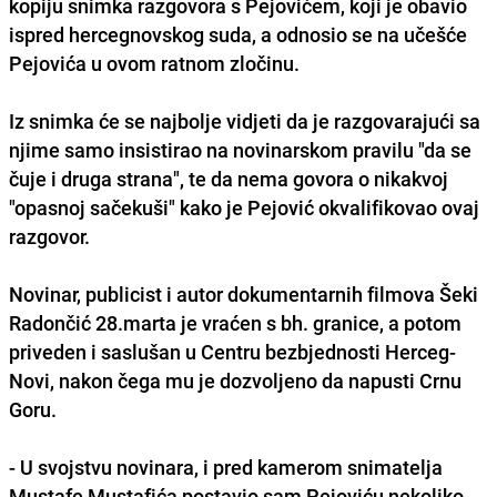
kopiju snimka razgovora s Pejovićem, koji je obavio
ispred hercegnovskog suda, a odnosio se na učešće
Pejovića u ovom ratnom zločinu.
Iz snimka će se najbolje vidjeti da je razgovarajući sa
njime samo insistirao na novinarskom pravilu "da se
čuje i druga strana", te da nema govora o nikakvoj
"opasnoj sačekuši" kako je Pejović okvalifikovao ovaj
razgovor.
Novinar, publicist i autor dokumentarnih filmova Šeki
Radončić 28.marta je vraćen s bh. granice, a potom
priveden i saslušan u Centru bezbjednosti Herceg-
Novi, nakon čega mu je dozvoljeno da napusti Crnu
Goru.
- U svojstvu novinara, i pred kamerom snimatelja
Mustafe Mustafića postavio sam Pejoviću nekoliko